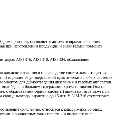
дром производства является автоматизированная линия
брак при изготовлении продукции и значительно повысить
марок AISI 316, AISI 310, AISI 304, обладающие
л для использования в производстве систем дымоотведения.
. Это делает её универсаль­ной практически в любых системах
 вариантом для дымоотведения дизельных и газовых аппаратов.
и молибдена и большем содержании хрома и никеля. Она не
иве, с образованием серной кислоты) дымовых газов даже при
а свои дымоходы гарантию до 15 лет. У AISI 316 отсутствуют
ротивление окислению, относится к классу жаропрочных,
метрии, прочностных характеристик и внешнего вида.