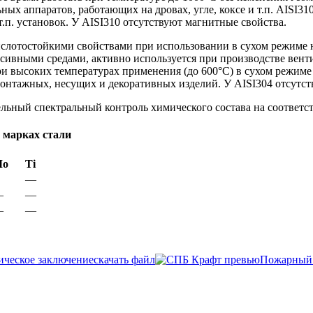
ьных аппаратов, работающих на дровах, угле, коксе и т.п. AISI
.п. установок. У AISI310 отсутствуют магнитные свойства.
слотостойкими свойствами при использовании в сухом режиме н
ессивными средами, активно используется при производстве вен
и высоких температурах применения (до 600°С) в сухом режиме
онтажных, несущих и декоративных изделий. У AISI304 отсутст
льный спектральный контроль химического состава на соответст
 марках стали
Мо
Ti
—
—
—
—
—
ческое заключение
скачать файл
Пожарный 