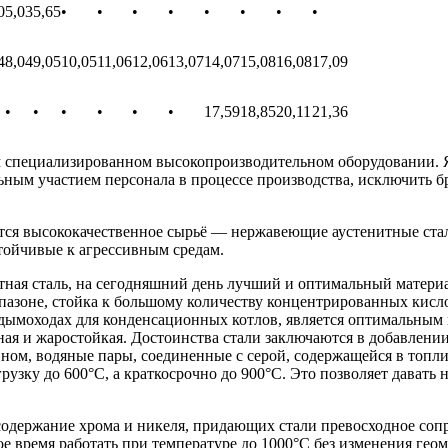
0
5,03
5,65
•
•
•
•
•
•
•
•
4
8,04
9,05
10,05
11,06
12,06
13,07
14,07
15,08
16,08
17,09
•
•
•
•
•
•
17,59
18,85
20,11
21,36
специализированном высокопроизводительном оборудовании. Я
льным участием персонала в процессе производства, исключить 
 высококачественное сырьё — нержавеющие аустенитные стали 
тойчивые к агрессивным средам.
тная сталь, на сегодняшний день лучший и оптимальный материа
азоне, стойка к большому количеству концентрированных кислот
в дымоходах для конденсационных котлов, является оптимальным
чная и жаростойкая. Достоинства стали заключаются в добавлени
вном, водяные пары, соединенные с серой, содержащейся в топл
зку до 600°С, а краткосрочно до 900°С. Это позволяет давать н
 содержание хрома и никеля, придающих стали превосходное соп
е время работать при температуре до 1000°С без изменения гео