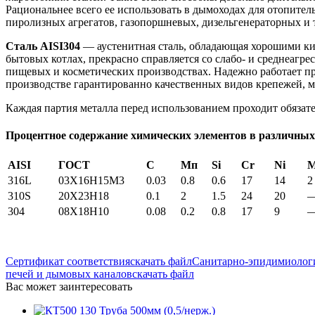
Рациональнее всего ее использовать в дымоходах для отопител
пиролизных агрегатов, газопоршневых, дизельгенераторных и т
Сталь AISI304
— аустенитная сталь, обладающая хорошими ки
бытовых котлах, прекрасно справляется со слабо- и среднеагр
пищевых и косметических производствах. Надежно работает пр
производстве гарантированно качественных видов крепежей, м
Каждая партия металла перед использованием проходит обязате
Процентное содержание химических элементов в различных
AISI
ГОСТ
С
Мп
Si
Cr
Ni
316L
03X16H15M3
0.03
0.8
0.6
17
14
2
310S
20Х23Н18
0.1
2
1.5
24
20
304
08Х18Н10
0.08
0.2
0.8
17
9
Сертификат соответствия
скачать файл
Санитарно-эпидимиологи
печей и дымовых каналов
скачать файл
Вас может заинтересовать