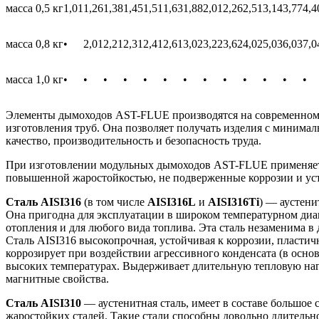
масса 0,5 кг
1,01
1,26
1,38
1,45
1,51
1,63
1,88
2,01
2,26
2,51
3,14
3,77
4,4
масса 0,8 кг
•
2,01
2,21
2,31
2,41
2,61
3,02
3,22
3,62
4,02
5,03
6,03
7,0
масса 1,0 кг
•
•
•
•
•
•
•
•
•
•
•
•
•
Элементы дымоходов AST-FLUE производятся на современном 
изготовления труб. Она позволяет получать изделия с минима
качество, производительность и безопасность труда.
При изготовлении модульных дымоходов AST-FLUE применяется
повышенной жаростойкостью, не подверженные коррозии и ус
Сталь AISI316
(в том числе
AISI316L
и
AISI316Ti
) — аустени
Она пригодна для эксплуатации в широком температурном диап
отопления и для любого вида топлива. Эта сталь незаменима 
Сталь AISI316 высокопрочная, устойчивая к коррозии, пласти
коррозирует при воздействии агрессивного конденсата (в осно
высоких температурах. Выдерживает длительную тепловую нагру
магнитные свойства.
Сталь AISI310
— аустенитная сталь, имеет в составе большое
жаростойких сталей. Такие стали способны довольно длительно