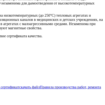
310 незаменима для дымоотведения от высокотемпературных
а низкотемпературных (до 250°С) тепловых агрегатах и
тиляционных каналов в медицинских и детских учреждениях, на
 в агрегатах с малоагрессивными средами. Незаменима при
вуют магнитные свойства.
вие сертификата качества.
сертификат
скачать файл
Правила производства работ, ремонта