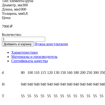
Тип элемента
Труба
Диаметр, мм
300
Длина, мм
1000
Толщина, мм
0,8
Цена:
7900
₽
Количество:
Количество
товара
Нужна консультация
Добавить в корзину
КТ1000
300
Характеристики
Труба
Материалы и производитель
1000мм
Сертификаты качества
(1.0/
нерж.)
d
80
100
110
115
120
130
150
160
180
200
250
300
35
Н
940
940
940
940
940
940
940
940
940
940
940
940
94
T
55
55
55
55
55
55
55
55
55
55
55
55
55