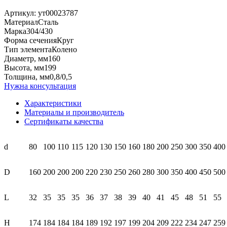
Артикул:
ут00023787
Материал
Сталь
Марка
304/430
Форма сечения
Круг
Тип элемента
Колено
Диаметр, мм
160
Высота, мм
199
Толщина, мм
0,8/0,5
Нужна консультация
Характеристики
Материалы и производитель
Сертификаты качества
d
80
100
110
115
120
130
150
160
180
200
250
300
350
400
D
160
200
200
200
220
230
250
260
280
300
350
400
450
500
L
32
35
35
35
36
37
38
39
40
41
45
48
51
55
H
174
184
184
184
189
192
197
199
204
209
222
234
247
259