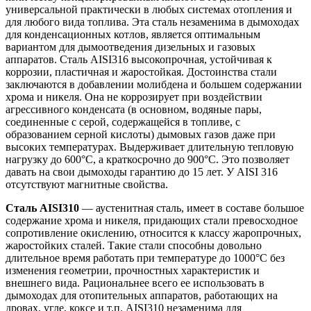
универсаль­ной практически в любых системах отопления и
для любого вида топлива. Эта сталь незаменима в дымоходах
для конденсационных котлов, является оптимальным
вариантом для дымоотведения дизельных и газовых
аппаратов. Сталь AISI316 высокопрочная, устойчивая к
коррозии, пластичная и жаростойкая. Достоинства стали
заключаются в добавлении молибдена и большем содержании
хрома и никеля. Она не коррозирует при воздействии
агрессивного конденсата (в основном, водяные пары,
соединенные с серой, содержащейся в топливе, с
образованием серной кислоты) дымовых газов даже при
высоких температурах. Выдерживает длительную тепловую
нагрузку до 600°С, а краткосрочно до 900°С. Это позволяет
давать на свои дымоходы гарантию до 15 лет. У AISI 316
отсутствуют магнитные свойства.
Сталь AISI310
— аустенитная сталь, имеет в составе большое
содержание хрома и никеля, придающих стали превосходное
сопротивление окислению, относится к классу жаропрочных,
жаростойких сталей. Такие стали способны довольно
длительное время работать при температуре до 1000°С без
изменения геометрии, прочностных характеристик и
внешнего вида. Рациональнее всего ее использовать в
дымоходах для отопительных аппаратов, работающих на
дровах, угле, коксе и т.п. AISI310 незаменима для