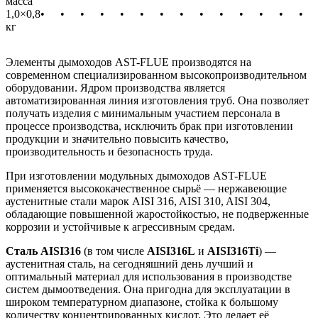
масса
1,0×0,8
•
•
•
•
•
•
•
•
•
•
•
•
•
•
кг
Элементы дымоходов AST-FLUE производятся на
современном специализированном высокопроизводительном
оборудовании. Ядром производства является
автоматизированная линия изготовления труб. Она позволяет
получать изделия с минимальным участием персонала в
процессе производства, исключить брак при изготовлении
продукции и значительно повысить качество,
производительность и безопасность труда.
При изготовлении модульных дымоходов AST-FLUE
применяется высококачественное сырьё — нержавеющие
аустенитные стали марок AISI 316, AISI 310, AISI 304,
обладающие повышенной жаростойкостью, не подверженные
коррозии и устойчивые к агрессивным средам.
Сталь AISI316
(в том числе
AISI316L
и
AISI316Ti
) —
аустенитная сталь, на сегодняшний день лучший и
оптимальный материал для использования в производстве
систем дымоотведения. Она пригодна для эксплуатации в
широком температурном диапазоне, стойка к большому
количеству концентрированных кислот. Это делает её