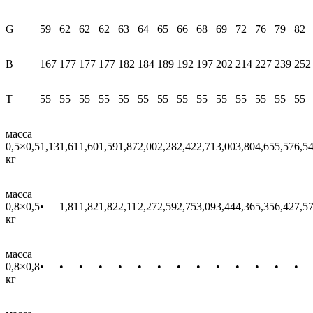
G
59
62
62
62
63
64
65
66
68
69
72
76
79
82
В
167
177
177
177
182
184
189
192
197
202
214
227
239
252
T
55
55
55
55
55
55
55
55
55
55
55
55
55
55
масса
0,5×0,5
1,13
1,61
1,60
1,59
1,87
2,00
2,28
2,42
2,71
3,00
3,80
4,65
5,57
6,5
кг
масса
0,8×0,5
•
1,81
1,82
1,82
2,11
2,27
2,59
2,75
3,09
3,44
4,36
5,35
6,42
7,5
кг
масса
0,8×0,8
•
•
•
•
•
•
•
•
•
•
•
•
•
•
кг