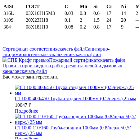
AISI
ГОСТ
С
Мп
Si
Cr
Ni
316L
03X16H15M3
0.03
0.8
0.6
17
14
2
310S
20Х23Н18
0.1
2
1.5
24
20
304
08Х18Н10
0.08
0.2
0.8
17
9
Сертификат соответствия
скачать файл
Санитарно-
эпидимиологическое заключение
скачать файл
Пожарный сертификат
скачать файл
Правила производства работ, ремонта печей и дымовых
каналов
скачать файл
Вас может заинтересовать
СТ1000 400/450 Труба-сэндвич 1000мм (0.5/нерж.) 25 мм
10047
₽
Подробнее
СТ1000 110/160 Труба-сэндвич 1000мм (0.8/нерж.//0,5/
нерж.) 25 мм
Подробнее