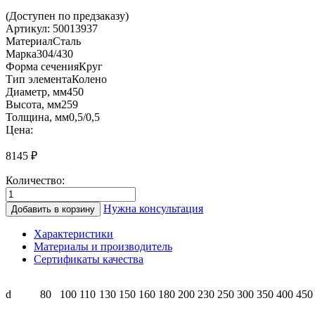
(Доступен по предзаказу)
Артикул:
50013937
Материал
Сталь
Марка
304/430
Форма сечения
Круг
Тип элемента
Колено
Диаметр, мм
450
Высота, мм
259
Толщина, мм
0,5/0,5
Цена:
8145
₽
Количество:
Количество
товара
Нужна консультация
Добавить в корзину
СК30
450/500
Характеристики
Колено-
Материалы и производитель
сэндвич
Сертификаты качества
30°
(0.5/
нерж.)
d
80
100
110
130
150
160
180
200
230
250
300
350
400
450
25