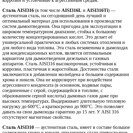
коррозии и устойчивые к агрессивным средам.
Сталь AISI316
(в том числе
AISI316L
и
AISI316Ti
) —
аустенитная сталь, на сегодняшний день лучший и
оптимальный материал для использования в производстве
систем дымоотведения. Она пригодна для эксплуатации в
широком температурном диапазоне, стойка к большому
количеству концентрированных кислот. Это делает её
универсаль­ной практически в любых системах отопления и
для любого вида топлива. Эта сталь незаменима в дымоходах
для конденсационных котлов, является оптимальным
вариантом для дымоотведения дизельных и газовых
аппаратов. Сталь AISI316 высокопрочная, устойчивая к
коррозии, пластичная и жаростойкая. Достоинства стали
заключаются в добавлении молибдена и большем содержании
хрома и никеля. Она не коррозирует при воздействии
агрессивного конденсата (в основном, водяные пары,
соединенные с серой, содержащейся в топливе, с
образованием серной кислоты) дымовых газов даже при
высоких температурах. Выдерживает длительную тепловую
нагрузку до 600°С, а краткосрочно до 900°С. Это позволяет
давать на свои дымоходы гарантию до 15 лет. У AISI 316
отсутствуют магнитные свойства.
Сталь AISI310
— аустенитная сталь, имеет в составе большое
содержание хрома и никеля, придающих стали превосходное