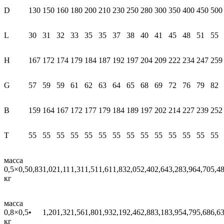
мм
D
130
150
160
180
200
210
230
250
280
300
350
400
450
500
L
30
31
32
33
35
35
37
38
40
41
45
48
51
55
Н
167
172
174
179
184
187
192
197
204
209
222
234
247
259
G
57
59
59
61
62
63
64
65
68
69
72
76
79
82
В
159
164
167
172
177
179
184
189
197
202
214
227
239
252
T
55
55
55
55
55
55
55
55
55
55
55
55
55
55
масса
0,5×0,5
0,83
1,02
1,11
1,31
1,51
1,61
1,83
2,05
2,40
2,64
3,28
3,96
4,70
5,4
кг
масса
0,8×0,5
•
1,20
1,32
1,56
1,80
1,93
2,19
2,46
2,88
3,18
3,95
4,79
5,68
6,6
кг