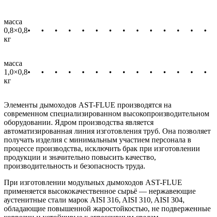
масса
0,8×0,8
•
•
•
•
•
•
•
•
•
•
•
•
•
•
кг
масса
1,0×0,8
•
•
•
•
•
•
•
•
•
•
•
•
•
•
кг
Элементы дымоходов AST-FLUE производятся на
современном специализированном высокопроизводительном
оборудовании. Ядром производства является
автоматизированная линия изготовления труб. Она позволяет
получать изделия с минимальным участием персонала в
процессе производства, исключить брак при изготовлении
продукции и значительно повысить качество,
производительность и безопасность труда.
При изготовлении модульных дымоходов AST-FLUE
применяется высококачественное сырьё — нержавеющие
аустенитные стали марок AISI 316, AISI 310, AISI 304,
обладающие повышенной жаростойкостью, не подверженные