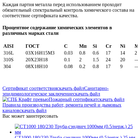
Каждая партия металла перед использованием проходит
обязательный спектральный контроль химического состава на
соответствие сертификата качества.
Процентное содержание химических элементов в
различных марках стали
AISI
ГОСТ
С
Мп
Si
Cr
Ni
316L
03X16H15M3
0.03
0.8
0.6
17
14
2
310S
20Х23Н18
0.1
2
1.5
24
20
304
08Х18Н10
0.08
0.2
0.8
17
9
Сертификат соответствия
скачать файл
Санитарно-
эпидимиологическое заключение
скачать файл
Пожарный сертификат
скачать файл
Правила производства работ, ремонта печей и дымовых
каналов
скачать файл
Вас может заинтересовать
СТ1000 180/230 Труба-сэндвич 1000мм (0.5/нерж.) 25 мм