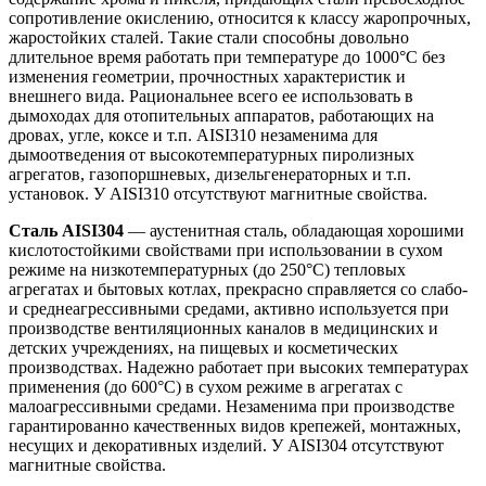
сопротивление окислению, относится к классу жаропрочных,
жаростойких сталей. Такие стали способны довольно
длительное время работать при температуре до 1000°С без
изменения геометрии, прочностных характеристик и
внешнего вида. Рациональнее всего ее использовать в
дымоходах для отопительных аппаратов, работающих на
дровах, угле, коксе и т.п. AISI310 незаменима для
дымоотведения от высокотемпературных пиролизных
агрегатов, газопоршневых, дизельгенераторных и т.п.
установок. У AISI310 отсутствуют магнитные свойства.
Сталь AISI304
— аустенитная сталь, обладающая хорошими
кислотостойкими свойствами при использовании в сухом
режиме на низкотемпературных (до 250°С) тепловых
агрегатах и бытовых котлах, прекрасно справляется со слабо-
и среднеагрессивными средами, активно используется при
производстве вентиляционных каналов в медицинских и
детских учреждениях, на пищевых и косметических
производствах. Надежно работает при высоких температурах
применения (до 600°С) в сухом режиме в агрегатах с
малоагрессивными средами. Незаменима при производстве
гарантированно качественных видов крепежей, монтажных,
несущих и декоративных изделий. У AISI304 отсутствуют
магнитные свойства.