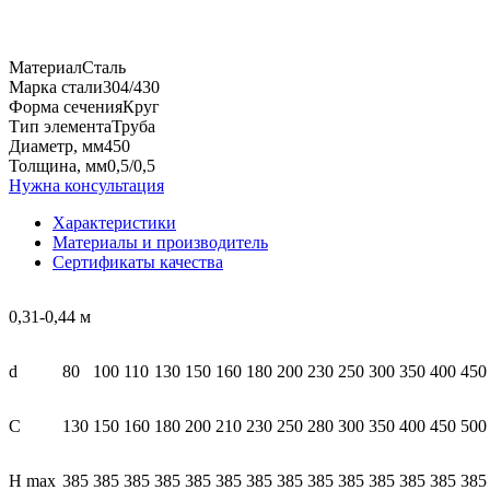
Материал
Сталь
Марка
стали
304/430
Форма сечения
Круг
Тип элемента
Труба
Диаметр, мм
450
Толщина, мм
0,5/0,5
Нужна консультация
Характеристики
Материалы и производитель
Сертификаты качества
0,31-0,44 м
d
80
100
110
130
150
160
180
200
230
250
300
350
400
450
С
130
150
160
180
200
210
230
250
280
300
350
400
450
500
Н max
385
385
385
385
385
385
385
385
385
385
385
385
385
385