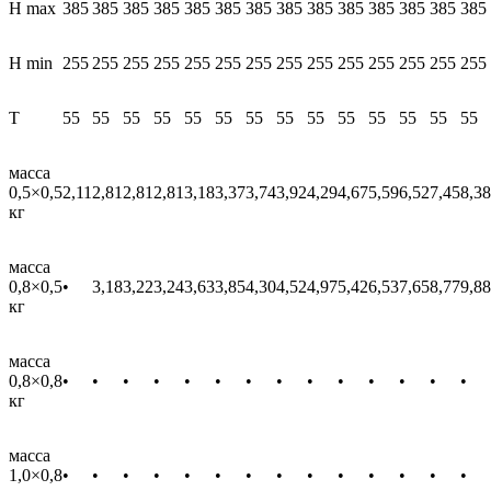
Н max
385
385
385
385
385
385
385
385
385
385
385
385
385
385
Н min
255
255
255
255
255
255
255
255
255
255
255
255
255
255
Т
55
55
55
55
55
55
55
55
55
55
55
55
55
55
масса
0,5×0,5
2,11
2,81
2,81
2,81
3,18
3,37
3,74
3,92
4,29
4,67
5,59
6,52
7,45
8,38
кг
масса
0,8×0,5
•
3,18
3,22
3,24
3,63
3,85
4,30
4,52
4,97
5,42
6,53
7,65
8,77
9,88
кг
масса
0,8×0,8
•
•
•
•
•
•
•
•
•
•
•
•
•
•
кг
масса
1,0×0,8
•
•
•
•
•
•
•
•
•
•
•
•
•
•