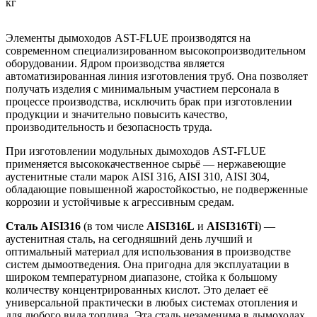
кг
Элементы дымоходов AST-FLUE производятся на
современном специализированном высокопроизводительном
оборудовании. Ядром производства является
автоматизированная линия изготовления труб. Она позволяет
получать изделия с минимальным участием персонала в
процессе производства, исключить брак при изготовлении
продукции и значительно повысить качество,
производительность и безопасность труда.
При изготовлении модульных дымоходов AST-FLUE
применяется высококачественное сырьё — нержавеющие
аустенитные стали марок AISI 316, AISI 310, AISI 304,
обладающие повышенной жаростойкостью, не подверженные
коррозии и устойчивые к агрессивным средам.
Сталь AISI316
(в том числе
AISI316L
и
AISI316Ti
) —
аустенитная сталь, на сегодняшний день лучший и
оптимальный материал для использования в производстве
систем дымоотведения. Она пригодна для эксплуатации в
широком температурном диапазоне, стойка к большому
количеству концентрированных кислот. Это делает её
универсаль­ной практически в любых системах отопления и
для любого вида топлива. Эта сталь незаменима в дымоходах