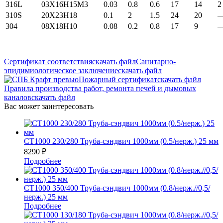
316L
03X16H15M3
0.03
0.8
0.6
17
14
2
310S
20Х23Н18
0.1
2
1.5
24
20
304
08Х18Н10
0.08
0.2
0.8
17
9
Сертификат соответствия
скачать файл
Санитарно-
эпидимиологическое заключение
скачать файл
Пожарный сертификат
скачать файл
Правила производства работ, ремонта печей и дымовых
каналов
скачать файл
Вас может заинтересовать
СТ1000 230/280 Труба-сэндвич 1000мм (0.5/нерж.) 25 мм
8290
₽
Подробнее
СТ1000 350/400 Труба-сэндвич 1000мм (0.8/нерж.//0,5/
нерж.) 25 мм
Подробнее