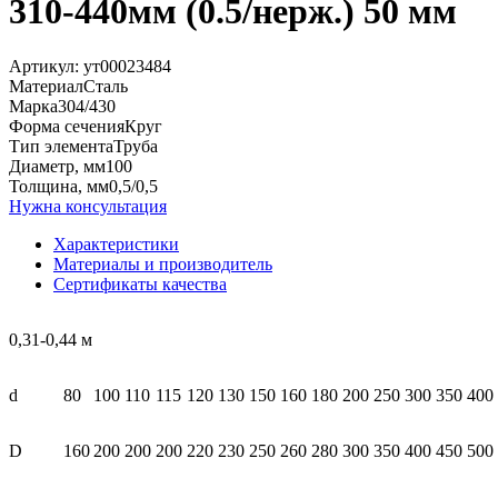
310-440мм (0.5/нерж.) 50 мм
Артикул:
ут00023484
Материал
Сталь
Марка
304/430
Форма сечения
Круг
Тип элемента
Труба
Диаметр, мм
100
Толщина, мм
0,5/0,5
Нужна консультация
Характеристики
Материалы и производитель
Сертификаты качества
0,31-0,44 м
d
80
100
110
115
120
130
150
160
180
200
250
300
350
400
D
160
200
200
200
220
230
250
260
280
300
350
400
450
500