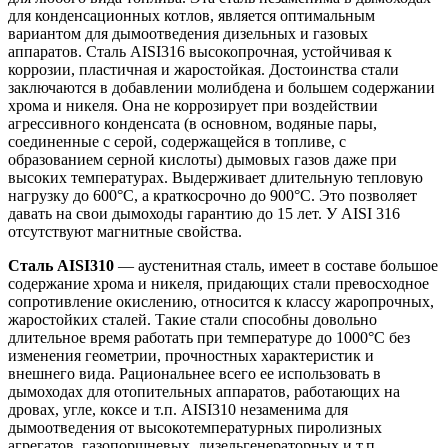
для конденсационных котлов, является оптимальным
вариантом для дымоотведения дизельных и газовых
аппаратов. Сталь AISI316 высокопрочная, устойчивая к
коррозии, пластичная и жаростойкая. Достоинства стали
заключаются в добавлении молибдена и большем содержании
хрома и никеля. Она не коррозирует при воздействии
агрессивного конденсата (в основном, водяные пары,
соединенные с серой, содержащейся в топливе, с
образованием серной кислоты) дымовых газов даже при
высоких температурах. Выдерживает длительную тепловую
нагрузку до 600°С, а краткосрочно до 900°С. Это позволяет
давать на свои дымоходы гарантию до 15 лет. У AISI 316
отсутствуют магнитные свойства.
Сталь AISI310
— аустенитная сталь, имеет в составе большое
содержание хрома и никеля, придающих стали превосходное
сопротивление окислению, относится к классу жаропрочных,
жаростойких сталей. Такие стали способны довольно
длительное время работать при температуре до 1000°С без
изменения геометрии, прочностных характеристик и
внешнего вида. Рациональнее всего ее использовать в
дымоходах для отопительных аппаратов, работающих на
дровах, угле, коксе и т.п. AISI310 незаменима для
дымоотведения от высокотемпературных пиролизных
агрегатов, газопоршневых, дизельгенераторных и т.п.