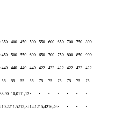
0
350
400
450
500
550
600
650
700
750
800
0
450
500
550
600
650
700
750
800
850
900
0
440
440
440
440
422
422
422
422
422
422
55
55
55
55
75
75
75
75
75
75
8
8,90
10,01
11,12
•
•
•
•
•
•
•
2
10,22
11,52
12,82
14,12
15,42
16,46
•
•
•
•