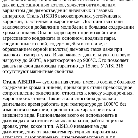
для конденсационных котлов, является оптимальным
вариантом для дымоотведения дизельных и газовых
аппаратов. Сталь AISI316 высокопрочная, устойчивая к
коррозии, пластичная и жаростойкая. Достоинства стали
заключаются в добавлении молибдена и большем содержании
хрома и никеля. Она не коррозирует при воздействии
агрессивного конденсата (в основном, водяные пары,
соединенные с серой, содержащейся в топливе, с
образованием серной кислоты) дымовых газов даже при
высоких температурах. Выдерживает длительную тепловую
нагрузку до 600°С, а краткосрочно до 900°С. Это позволяет
давать на свои дымоходы гарантию до 15 лет. У AISI 316
отсутствуют магнитные свойства.
Сталь AISI310
— аустенитная сталь, имеет в составе большое
содержание хрома и никеля, придающих стали превосходное
сопротивление окислению, относится к классу жаропрочных,
жаростойких сталей. Такие стали способны довольно
длительное время работать при температуре до 1000°С без
изменения геометрии, прочностных характеристик и
внешнего вида. Рациональнее всего ее использовать в
дымоходах для отопительных аппаратов, работающих на
дровах, угле, коксе и т.п. AISI310 незаменима для
дымоотведения от высокотемпературных пиролизных
агрегатов, газопоршневых, дизельгенераторных и т.п.