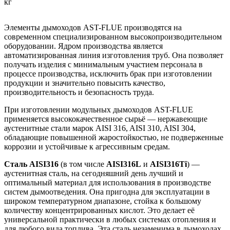
кг
Элементы дымоходов AST-FLUE производятся на
современном специализированном высокопроизводительном
оборудовании. Ядром производства является
автоматизированная линия изготовления труб. Она позволяет
получать изделия с минимальным участием персонала в
процессе производства, исключить брак при изготовлении
продукции и значительно повысить качество,
производительность и безопасность труда.
При изготовлении модульных дымоходов AST-FLUE
применяется высококачественное сырьё — нержавеющие
аустенитные стали марок AISI 316, AISI 310, AISI 304,
обладающие повышенной жаростойкостью, не подверженные
коррозии и устойчивые к агрессивным средам.
Сталь AISI316
(в том числе
AISI316L
и
AISI316Ti
) —
аустенитная сталь, на сегодняшний день лучший и
оптимальный материал для использования в производстве
систем дымоотведения. Она пригодна для эксплуатации в
широком температурном диапазоне, стойка к большому
количеству концентрированных кислот. Это делает её
универсаль­ной практически в любых системах отопления и
для любого вида топлива. Эта сталь незаменима в дымоходах