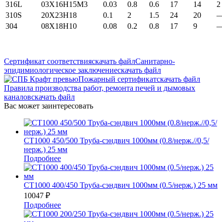
316L
03X16H15M3
0.03
0.8
0.6
17
14
2
310S
20Х23Н18
0.1
2
1.5
24
20
304
08Х18Н10
0.08
0.2
0.8
17
9
Сертификат соответствия
скачать файл
Санитарно-
эпидимиологическое заключение
скачать файл
Пожарный сертификат
скачать файл
Правила производства работ, ремонта печей и дымовых
каналов
скачать файл
Вас может заинтересовать
СТ1000 450/500 Труба-сэндвич 1000мм (0.8/нерж.//0,5/
нерж.) 25 мм
Подробнее
СТ1000 400/450 Труба-сэндвич 1000мм (0.5/нерж.) 25 мм
10047
₽
Подробнее