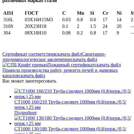
различных марках стали
AISI
ГОСТ
С
Мп
Si
Cr
Ni
316L
03X16H15M3
0.03
0.8
0.6
17
14
2
310S
20Х23Н18
0.1
2
1.5
24
20
304
08Х18Н10
0.08
0.2
0.8
17
9
Сертификат соответствия
скачать файл
Санитарно-
эпидимиологическое заключение
скачать файл
Пожарный сертификат
скачать файл
Правила производства работ, ремонта печей и дымовых
каналов
скачать файл
Вас может заинтересовать
СТ1000 160/210 Труба-сэндвич 1000мм (0.8/нерж.//0,5/
нерж.) 25 мм
Подробнее
СТ1000 130/180 Труба-сэндвич 1000мм (0.8/нерж.//0,5/