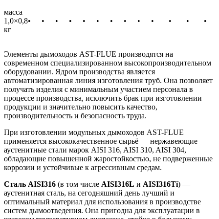
масса
1,0×0,8
•
•
•
•
•
•
•
•
•
•
•
•
•
кг
Элементы дымоходов AST-FLUE производятся на
современном специализированном высокопроизводительном
оборудовании. Ядром производства является
автоматизированная линия изготовления труб. Она позволяет
получать изделия с минимальным участием персонала в
процессе производства, исключить брак при изготовлении
продукции и значительно повысить качество,
производительность и безопасность труда.
При изготовлении модульных дымоходов AST-FLUE
применяется высококачественное сырьё — нержавеющие
аустенитные стали марок AISI 316, AISI 310, AISI 304,
обладающие повышенной жаростойкостью, не подверженные
коррозии и устойчивые к агрессивным средам.
Сталь AISI316
(в том числе
AISI316L
и
AISI316Ti
) —
аустенитная сталь, на сегодняшний день лучший и
оптимальный материал для использования в производстве
систем дымоотведения. Она пригодна для эксплуатации в