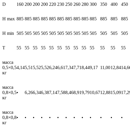
D
160
200
200
200
220
230
250
260
280
300
350
400
450
H max
885
885
885
885
885
885
885
885
885
885
885
885
885
H min
505
505
505
505
505
505
505
505
505
505
505
505
505
T
55
55
55
55
55
55
55
55
55
55
55
55
55
масса
0,5×0,5
4,14
5,51
5,52
5,52
6,24
6,61
7,34
7,71
8,44
9,17
11,00
12,84
14,6
кг
масса
0,8×0,5
•
6,26
6,34
6,38
7,14
7,58
8,46
8,91
9,79
10,67
12,88
15,09
17,2
кг
масса
0,8×0,8
•
•
•
•
•
•
•
•
•
•
•
•
•
кг