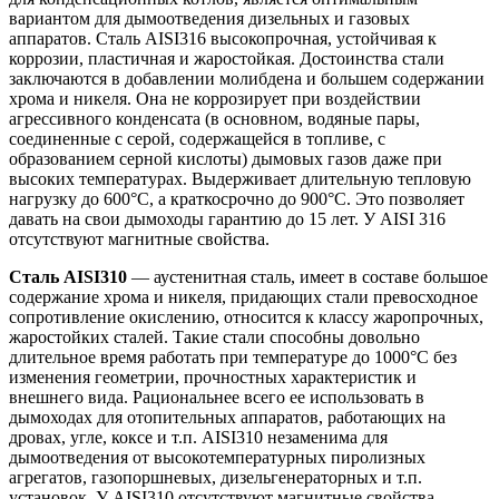
вариантом для дымоотведения дизельных и газовых
аппаратов. Сталь AISI316 высокопрочная, устойчивая к
коррозии, пластичная и жаростойкая. Достоинства стали
заключаются в добавлении молибдена и большем содержании
хрома и никеля. Она не коррозирует при воздействии
агрессивного конденсата (в основном, водяные пары,
соединенные с серой, содержащейся в топливе, с
образованием серной кислоты) дымовых газов даже при
высоких температурах. Выдерживает длительную тепловую
нагрузку до 600°С, а краткосрочно до 900°С. Это позволяет
давать на свои дымоходы гарантию до 15 лет. У AISI 316
отсутствуют магнитные свойства.
Сталь AISI310
— аустенитная сталь, имеет в составе большое
содержание хрома и никеля, придающих стали превосходное
сопротивление окислению, относится к классу жаропрочных,
жаростойких сталей. Такие стали способны довольно
длительное время работать при температуре до 1000°С без
изменения геометрии, прочностных характеристик и
внешнего вида. Рациональнее всего ее использовать в
дымоходах для отопительных аппаратов, работающих на
дровах, угле, коксе и т.п. AISI310 незаменима для
дымоотведения от высокотемпературных пиролизных
агрегатов, газопоршневых, дизельгенераторных и т.п.
установок. У AISI310 отсутствуют магнитные свойства.