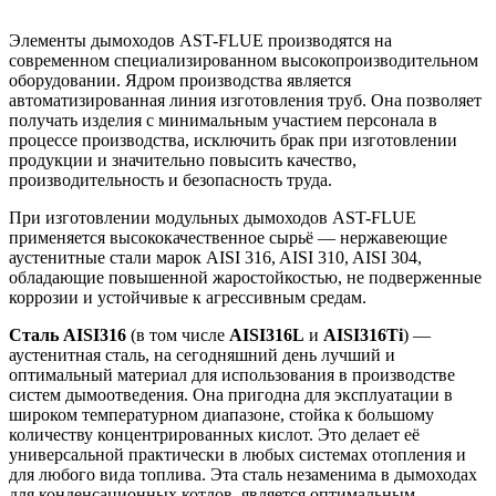
Элементы дымоходов AST-FLUE производятся на
современном специализированном высокопроизводительном
оборудовании. Ядром производства является
автоматизированная линия изготовления труб. Она позволяет
получать изделия с минимальным участием персонала в
процессе производства, исключить брак при изготовлении
продукции и значительно повысить качество,
производительность и безопасность труда.
При изготовлении модульных дымоходов AST-FLUE
применяется высококачественное сырьё — нержавеющие
аустенитные стали марок AISI 316, AISI 310, AISI 304,
обладающие повышенной жаростойкостью, не подверженные
коррозии и устойчивые к агрессивным средам.
Сталь AISI316
(в том числе
AISI316L
и
AISI316Ti
) —
аустенитная сталь, на сегодняшний день лучший и
оптимальный материал для использования в производстве
систем дымоотведения. Она пригодна для эксплуатации в
широком температурном диапазоне, стойка к большому
количеству концентрированных кислот. Это делает её
универсаль­ной практически в любых системах отопления и
для любого вида топлива. Эта сталь незаменима в дымоходах
для конденсационных котлов, является оптимальным