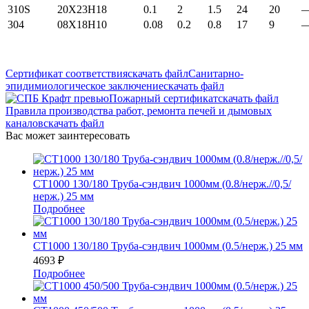
310S
20Х23Н18
0.1
2
1.5
24
20
304
08Х18Н10
0.08
0.2
0.8
17
9
Сертификат соответствия
скачать файл
Санитарно-
эпидимиологическое заключение
скачать файл
Пожарный сертификат
скачать файл
Правила производства работ, ремонта печей и дымовых
каналов
скачать файл
Вас может заинтересовать
СТ1000 130/180 Труба-сэндвич 1000мм (0.8/нерж.//0,5/
нерж.) 25 мм
Подробнее
СТ1000 130/180 Труба-сэндвич 1000мм (0.5/нерж.) 25 мм
4693
₽
Подробнее