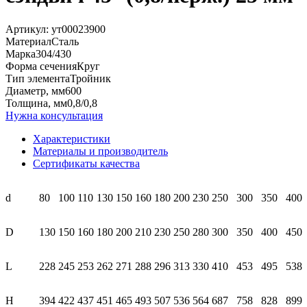
Артикул:
ут00023900
Материал
Сталь
Марка
304/430
Форма сечения
Круг
Тип элемента
Тройник
Диаметр, мм
600
Толщина, мм
0,8/0,8
Нужна консультация
Характеристики
Материалы и производитель
Сертификаты качества
d
80
100
110
130
150
160
180
200
230
250
300
350
400
D
130
150
160
180
200
210
230
250
280
300
350
400
450
L
228
245
253
262
271
288
296
313
330
410
453
495
538
H
394
422
437
451
465
493
507
536
564
687
758
828
899