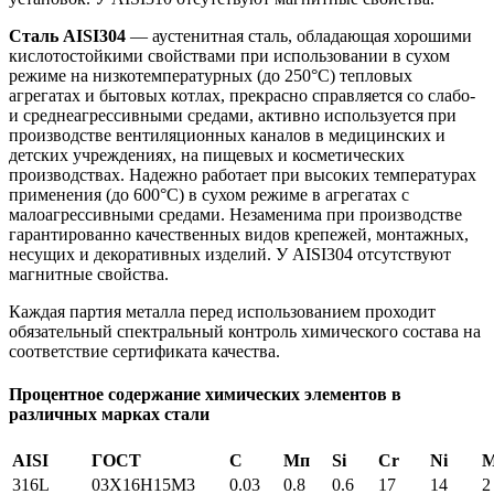
Сталь AISI304
— аустенитная сталь, обладающая хорошими
кислотостойкими свойствами при использовании в сухом
режиме на низкотемпературных (до 250°С) тепловых
агрегатах и бытовых котлах, прекрасно справляется со слабо-
и среднеагрессивными средами, активно используется при
производстве вентиляционных каналов в медицинских и
детских учреждениях, на пищевых и косметических
производствах. Надежно работает при высоких температурах
применения (до 600°С) в сухом режиме в агрегатах с
малоагрессивными средами. Незаменима при производстве
гарантированно качественных видов крепежей, монтажных,
несущих и декоративных изделий. У AISI304 отсутствуют
магнитные свойства.
Каждая партия металла перед использованием проходит
обязательный спектральный контроль химического состава на
соответствие сертификата качества.
Процентное содержание химических элементов в
различных марках стали
AISI
ГОСТ
С
Мп
Si
Cr
Ni
316L
03X16H15M3
0.03
0.8
0.6
17
14
2