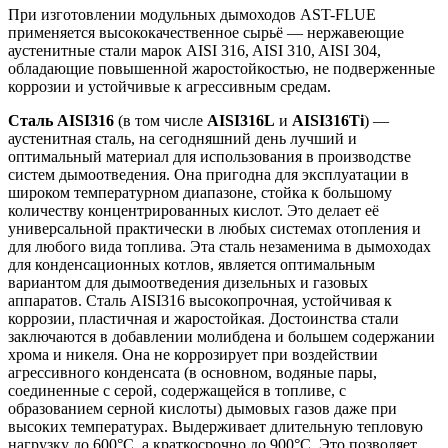
При изготовлении модульных дымоходов AST-FLUE
применяется высококачественное сырьё — нержавеющие
аустенитные стали марок AISI 316, AISI 310, AISI 304,
обладающие повышенной жаростойкостью, не подверженные
коррозии и устойчивые к агрессивным средам.
Сталь AISI316
(в том числе
AISI316L
и
AISI316Ti
) —
аустенитная сталь, на сегодняшний день лучший и
оптимальный материал для использования в производстве
систем дымоотведения. Она пригодна для эксплуатации в
широком температурном диапазоне, стойка к большому
количеству концентрированных кислот. Это делает её
универсаль­ной практически в любых системах отопления и
для любого вида топлива. Эта сталь незаменима в дымоходах
для конденсационных котлов, является оптимальным
вариантом для дымоотведения дизельных и газовых
аппаратов. Сталь AISI316 высокопрочная, устойчивая к
коррозии, пластичная и жаростойкая. Достоинства стали
заключаются в добавлении молибдена и большем содержании
хрома и никеля. Она не коррозирует при воздействии
агрессивного конденсата (в основном, водяные пары,
соединенные с серой, содержащейся в топливе, с
образованием серной кислоты) дымовых газов даже при
высоких температурах. Выдерживает длительную тепловую
нагрузку до 600°С, а краткосрочно до 900°С. Это позволяет