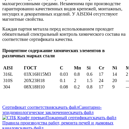
малоагрессивными средами. Незаменима при производстве
гарантированно качественных видов крепежей, монтажных,
несущих и декоративных изделий. У AISI304 отсутствуют
магнитные свойства.
Каждая партия металла перед использованием проходит
обязательный спектральный контроль химического состава на
соответствие сертификата качества.
Процентное содержание химических элементов в
различных марках стали
AISI
ГОСТ
С
Мп
Si
Cr
Ni
316L
03X16H15M3
0.03
0.8
0.6
17
14
2
310S
20Х23Н18
0.1
2
1.5
24
20
304
08Х18Н10
0.08
0.2
0.8
17
9
Сертификат соответствия
скачать файл
Санитарно-
эпидимиологическое заключение
скачать файл
Пожарный сертификат
скачать файл
Правила производства работ, ремонта печей и дымовых
каналов
скачать файл