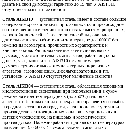
давать на свои дымоходы гарантию до 15 лет. У AISI 316
отсутствуют магнитные свойства.
Сталь AISI310
— аустенитная сталь, имеет в составе большое
содержание хрома и никеля, придающих стали превосходное
сопротивление окислению, относится к классу жаропрочных,
жаростойких сталей. Такие стали способны довольно
длительное время работать при температуре до 1000°С без
изменения геометрии, прочностных характеристик и
внешнего вида. Рациональнее всего ее использовать в
дымоходах для отопительных аппаратов, работающих на
дровах, угле, коксе и т.п. AISI310 незаменима для
дымоотведения от высокотемпературных пиролизных
агрегатов, газопоршневых, дизельгенераторных и т.п.
установок. У AISI310 отсутствуют магнитные свойства.
Сталь AISI304
— аустенитная сталь, обладающая хорошими
кислотостойкими свойствами при использовании в сухом
режиме на низкотемпературных (до 250°С) тепловых
агрегатах и бытовых котлах, прекрасно справляется со слабо-
и среднеагрессивными средами, активно используется при
производстве вентиляционных каналов в медицинских и
детских учреждениях, на пищевых и косметических
производствах. Надежно работает при высоких температурах
применения (до 600°С) в сухом режиме в агрегатах с