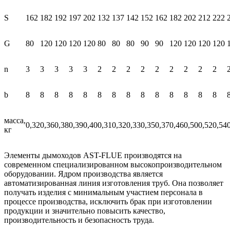
S
162
182
192
197
202
132
137
142
152
162
182
202
212
222
G
80
120
120
120
120
80
80
80
90
90
120
120
120
120
n
3
3
3
3
3
2
2
2
2
2
2
2
2
2
b
8
8
8
8
8
8
8
8
8
8
8
8
8
8
масса,
0,32
0,36
0,38
0,39
0,40
0,31
0,32
0,33
0,35
0,37
0,46
0,50
0,52
0,54
кг
Элементы дымоходов AST-FLUE производятся на
современном специализированном высокопроизводительном
оборудовании. Ядром производства является
автоматизированная линия изготовления труб. Она позволяет
получать изделия с минимальным участием персонала в
процессе производства, исключить брак при изготовлении
продукции и значительно повысить качество,
производительность и безопасность труда.