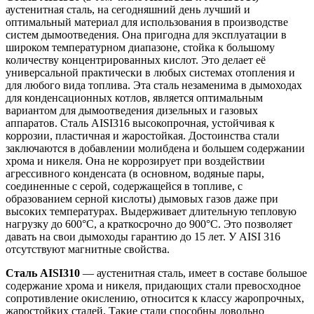
аустенитная сталь, на сегодняшний день лучший и
оптимальный материал для использования в производстве
систем дымоотведения. Она пригодна для эксплуатации в
широком температурном диапазоне, стойка к большому
количеству концентрированных кислот. Это делает её
универсаль­ной практически в любых системах отопления и
для любого вида топлива. Эта сталь незаменима в дымоходах
для конденсационных котлов, является оптимальным
вариантом для дымоотведения дизельных и газовых
аппаратов. Сталь AISI316 высокопрочная, устойчивая к
коррозии, пластичная и жаростойкая. Достоинства стали
заключаются в добавлении молибдена и большем содержании
хрома и никеля. Она не коррозирует при воздействии
агрессивного конденсата (в основном, водяные пары,
соединенные с серой, содержащейся в топливе, с
образованием серной кислоты) дымовых газов даже при
высоких температурах. Выдерживает длительную тепловую
нагрузку до 600°С, а краткосрочно до 900°С. Это позволяет
давать на свои дымоходы гарантию до 15 лет. У AISI 316
отсутствуют магнитные свойства.
Сталь AISI310
— аустенитная сталь, имеет в составе большое
содержание хрома и никеля, придающих стали превосходное
сопротивление окислению, относится к классу жаропрочных,
жаростойких сталей. Такие стали способны довольно