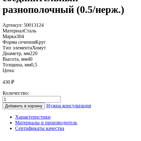
разнополочный (0.5/нерж.)
Артикул:
50013124
Материал
Сталь
Марка
304
Форма сечения
Круг
Тип элемента
Хомут
Диаметр, мм
220
Высота, мм
40
Толщина, мм
0,5
Цена:
430
₽
Количество:
Количество
товара
Нужна консультация
Добавить в корзину
КХС3
220
Характеристики
Хомут
Материалы и производитель
соединительный
Сертификаты качества
разнополочный
(0.5/