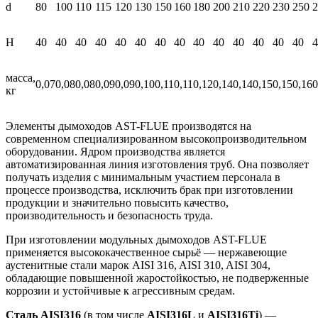
нерж.)
d
80
100
110
115
120
130
150
160
180
200
210
220
230
250
2
H
40
40
40
40
40
40
40
40
40
40
40
40
40
40
4
масса,
0,07
0,08
0,08
0,09
0,09
0,10
0,11
0,11
0,12
0,14
0,14
0,15
0,15
0,16
0
кг
Элементы дымоходов AST-FLUE производятся на
современном специализированном высокопроизводительном
оборудовании. Ядром производства является
автоматизированная линия изготовления труб. Она позволяет
получать изделия с минимальным участием персонала в
процессе производства, исключить брак при изготовлении
продукции и значительно повысить качество,
производительность и безопасность труда.
При изготовлении модульных дымоходов AST-FLUE
применяется высококачественное сырьё — нержавеющие
аустенитные стали марок AISI 316, AISI 310, AISI 304,
обладающие повышенной жаростойкостью, не подверженные
коррозии и устойчивые к агрессивным средам.
Сталь AISI316
(в том числе
AISI316L
и
AISI316Ti
) —