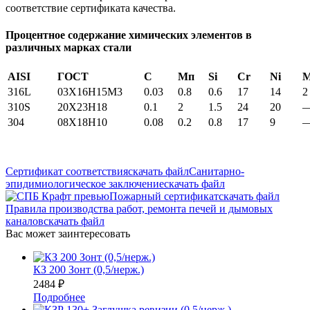
соответствие сертификата качества.
Процентное содержание химических элементов в
различных марках стали
AISI
ГОСТ
С
Мп
Si
Cr
Ni
316L
03X16H15M3
0.03
0.8
0.6
17
14
2
310S
20Х23Н18
0.1
2
1.5
24
20
304
08Х18Н10
0.08
0.2
0.8
17
9
Сертификат соответствия
скачать файл
Санитарно-
эпидимиологическое заключение
скачать файл
Пожарный сертификат
скачать файл
Правила производства работ, ремонта печей и дымовых
каналов
скачать файл
Вас может заинтересовать
КЗ 200 Зонт (0,5/нерж.)
2484
₽
Подробнее