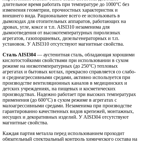
длительное время работать при температуре до 1000°С без
изменения геометрии, прочностных характеристик и
внешнего вида. Рациональнее всего ее использовать в
дымоходах для отопительных аппаратов, работающих на
дровах, угле, коксе и т.п. AISI310 незаменима для
дымоотведения от высокотемпературных пиролизных
агрегатов, газопоршневых, дизельгенераторных и т.п.
установок. У AISI310 отсутствуют магнитные свойства.
Сталь AISI304
— аустенитная сталь, обладающая хорошими
кислотостойкими свойствами при использовании в сухом
режиме на низкотемпературных (до 250°С) тепловых
агрегатах и бытовых котлах, прекрасно справляется со слабо-
и среднеагрессивными средами, активно используется при
производстве вентиляционных каналов в медицинских и
детских учреждениях, на пищевых и косметических
производствах. Надежно работает при высоких температурах
применения (до 600°С) в сухом режиме в агрегатах с
малоагрессивными средами. Незаменима при производстве
гарантированно качественных видов крепежей, монтажных,
несущих и декоративных изделий. У AISI304 отсутствуют
магнитные свойства.
Каждая партия металла перед использованием проходит
обязательный спектральный контроль химического состава на