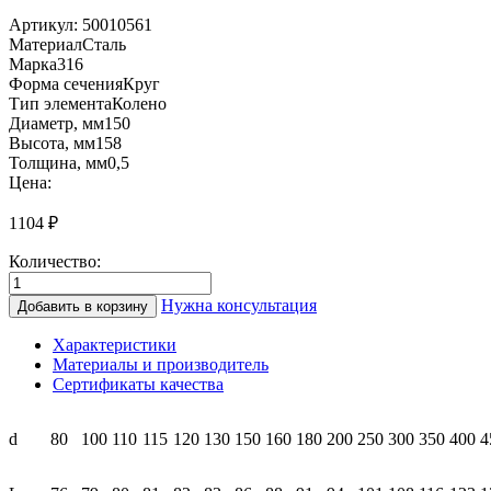
Артикул:
50010561
Материал
Сталь
Марка
316
Форма сечения
Круг
Тип элемента
Колено
Диаметр, мм
150
Высота, мм
158
Толщина, мм
0,5
Цена:
1104
₽
Количество:
Количество
товара
Нужна консультация
Добавить в корзину
КК45
150
Характеристики
Колено
Материалы и производитель
45°
Сертификаты качества
(0,5/
нерж.)
d
80
100
110
115
120
130
150
160
180
200
250
300
350
400
4