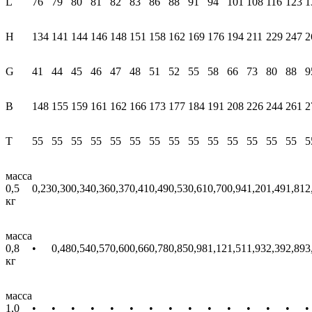
L
76
79
80
81
82
83
86
88
91
94
101
108
116
123
1
H
134
141
144
146
148
151
158
162
169
176
194
211
229
247
2
G
41
44
45
46
47
48
51
52
55
58
66
73
80
88
9
В
148
155
159
161
162
166
173
177
184
191
208
226
244
261
2
T
55
55
55
55
55
55
55
55
55
55
55
55
55
55
5
масса
0,5
0,23
0,30
0,34
0,36
0,37
0,41
0,49
0,53
0,61
0,70
0,94
1,20
1,49
1,81
2
кг
масса
0,8
•
0,48
0,54
0,57
0,60
0,66
0,78
0,85
0,98
1,12
1,51
1,93
2,39
2,89
3
кг
масса
1,0
•
•
•
•
•
•
•
•
•
•
•
•
•
•
•