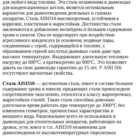
для любого вида топлива. Эта сталь незаменима в дымоходах
для конденсационных котлов, является оптимальным
вариантом для дымоотведения дизельных и газовых
аппаратов. Сталь AISI316 высокопрочная, устойчивая к
коррозии, пластичная и жаростойкая. Достоинства стали
заключаются в добавлении молибдена и большем содержании
хрома и никеля. Она не коррозирует при воздействии
агрессивного конденсата (в основном, водяные пары,
соединенные с серой, содержащейся в топливе, с
образованием серной кислоты) дымовых газов даже при
высоких температурах. Выдерживает длительную тепловую
нагрузку до 600°С, а краткосрочно до 900°С. Это позволяет
давать на свои дымоходы гарантию до 15 лет. У AISI 316
отсутствуют магнитные свойства.
Сталь AISI310
— аустенитная сталь, имеет в составе большое
содержание хрома и никеля, придающих стали превосходное
сопротивление окислению, относится к классу жаропрочных,
жаростойких сталей. Такие стали способны довольно
длительное время работать при температуре до 1000°С без
изменения геометрии, прочностных характеристик и
внешнего вида. Рациональнее всего ее использовать в
дымоходах для отопительных аппаратов, работающих на
дровах, угле, коксе и т.п. AISI310 незаменима для
дымоотведения от высокотемпературных пиролизных