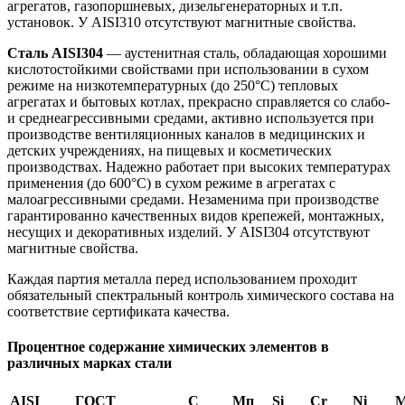
агрегатов, газопоршневых, дизельгенераторных и т.п.
установок. У AISI310 отсутствуют магнитные свойства.
Сталь AISI304
— аустенитная сталь, обладающая хорошими
кислотостойкими свойствами при использовании в сухом
режиме на низкотемпературных (до 250°С) тепловых
агрегатах и бытовых котлах, прекрасно справляется со слабо-
и среднеагрессивными средами, активно используется при
производстве вентиляционных каналов в медицинских и
детских учреждениях, на пищевых и косметических
производствах. Надежно работает при высоких температурах
применения (до 600°С) в сухом режиме в агрегатах с
малоагрессивными средами. Незаменима при производстве
гарантированно качественных видов крепежей, монтажных,
несущих и декоративных изделий. У AISI304 отсутствуют
магнитные свойства.
Каждая партия металла перед использованием проходит
обязательный спектральный контроль химического состава на
соответствие сертификата качества.
Процентное содержание химических элементов в
различных марках стали
AISI
ГОСТ
С
Мп
Si
Cr
Ni