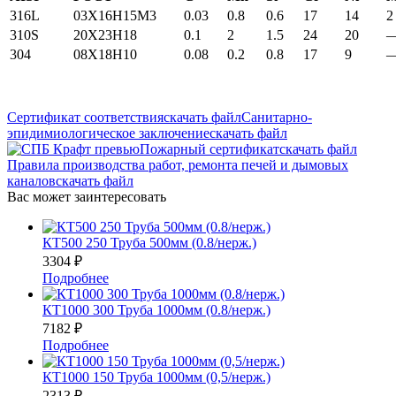
316L
03X16H15M3
0.03
0.8
0.6
17
14
2
310S
20Х23Н18
0.1
2
1.5
24
20
304
08Х18Н10
0.08
0.2
0.8
17
9
Сертификат соответствия
скачать файл
Санитарно-
эпидимиологическое заключение
скачать файл
Пожарный сертификат
скачать файл
Правила производства работ, ремонта печей и дымовых
каналов
скачать файл
Вас может заинтересовать
КТ500 250 Труба 500мм (0.8/нерж.)
3304
₽
Подробнее
КТ1000 300 Труба 1000мм (0.8/нерж.)
7182
₽
Подробнее
КТ1000 150 Труба 1000мм (0,5/нерж.)
2313
₽