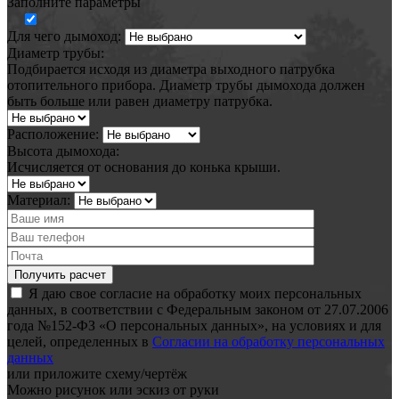
Заполните параметры
Для чего дымоход:
Диаметр трубы:
Подбирается исходя из диаметра выходного патрубка
отопительного прибора. Диаметр трубы дымохода должен
быть больше или равен диаметру патрубка.
Расположение:
Высота дымохода:
Исчисляется от основания до конька крыши.
Материал:
Я даю свое согласие на обработку моих персональных
данных, в соответствии с Федеральным законом от 27.07.2006
года №152-ФЗ «О персональных данных», на условиях и для
целей, определенных в
Согласии на обработку персональных
данных
или
приложите схему/чертёж
Можно рисунок или эскиз от руки