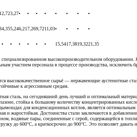
1
2,72
3,27
•
•
•
•
•
•
•
•
3
4,35
5,24
6,21
7,26
9,72
11,03
•
•
•
•
•
•
•
•
•
•
15,54
17,38
19,32
21,35
специализированном высокопроизводительном оборудовании. Я
льным участием персонала в процессе производства, исключить 
 высококачественное сырьё — нержавеющие аустенитные стали 
тойчивые к агрессивным средам.
тная сталь, на сегодняшний день лучший и оптимальный материа
азоне, стойка к большому количеству концентрированных кислот
в дымоходах для конденсационных котлов, является оптимальным
чная и жаростойкая. Достоинства стали заключаются в добавлени
вном, водяные пары, соединенные с серой, содержащейся в топл
зку до 600°С, а краткосрочно до 900°С. Это позволяет давать н