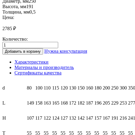
Диаметр, мм
250
Высота, мм
191
Толщина, мм
0,5
Цена:
2785
₽
Количество:
Количество
товара
Нужна консультация
Добавить в корзину
КК87
250
Характеристики
Колено
Материалы и производитель
90°
Сертификаты качества
(0,5/
нерж.)
d
80
100
110
115
120
130
150
160
180
200
250
300
35
L
149
158
163
165
168
172
182
187
196
205
229
253
27
H
107
117
122
124
127
132
142
147
157
167
191
216
24
T
55
55
55
55
55
55
55
55
55
55
55
55
55