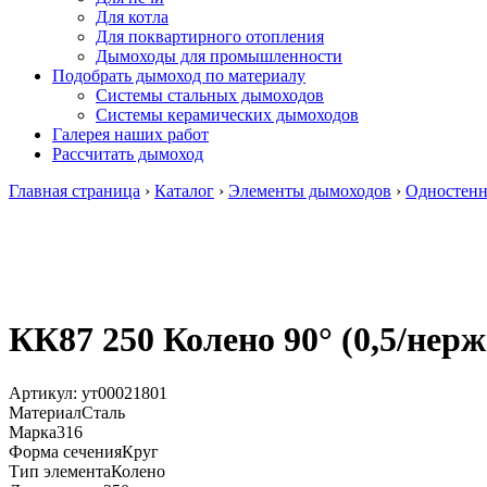
Для котла
Для поквартирного отопления
Дымоходы для промышленности
Подобрать дымоход по материалу
Системы стальных дымоходов
Системы керамических дымоходов
Галерея наших работ
Рассчитать дымоход
Главная страница
›
Каталог
›
Элементы дымоходов
›
Одностенн
КК87 250 Колено 90° (0,5/нерж
Артикул:
ут00021801
Материал
Сталь
Марка
316
Форма сечения
Круг
Тип элемента
Колено