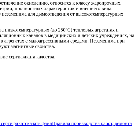
ротивление окислению, относится к классу жаропрочных,
метрии, прочностных характеристик и внешнего вида.
310 незаменима для дымоотведения от высокотемпературных
а низкотемпературных (до 250°С) тепловых агрегатах и
тиляционных каналов в медицинских и детских учреждениях, на
 в агрегатах с малоагрессивными средами. Незаменима при
вуют магнитные свойства.
вие сертификата качества.
сертификат
скачать файл
Правила производства работ, ремонта