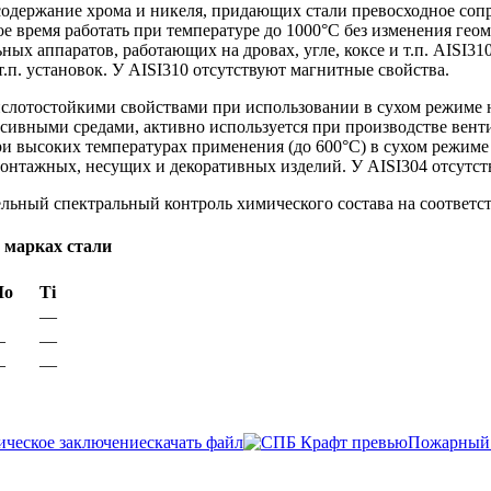
 содержание хрома и никеля, придающих стали превосходное соп
е время работать при температуре до 1000°С без изменения гео
ьных аппаратов, работающих на дровах, угле, коксе и т.п. AISI
.п. установок. У AISI310 отсутствуют магнитные свойства.
слотостойкими свойствами при использовании в сухом режиме н
ессивными средами, активно используется при производстве вен
и высоких температурах применения (до 600°С) в сухом режиме
онтажных, несущих и декоративных изделий. У AISI304 отсутст
льный спектральный контроль химического состава на соответст
 марках стали
Мо
Ti
—
—
—
—
—
ческое заключение
скачать файл
Пожарный 