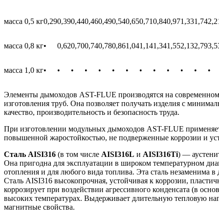
масса 0,5 кг
0,29
0,39
0,44
0,46
0,49
0,54
0,65
0,71
0,84
0,97
1,33
1,74
2,2
масса 0,8 кг
•
0,62
0,70
0,74
0,78
0,86
1,04
1,14
1,34
1,55
2,13
2,79
3,5
масса 1,0 кг
•
•
•
•
•
•
•
•
•
•
•
•
•
Элементы дымоходов AST-FLUE производятся на современном 
изготовления труб. Она позволяет получать изделия с минима
качество, производительность и безопасность труда.
При изготовлении модульных дымоходов AST-FLUE применяется
повышенной жаростойкостью, не подверженные коррозии и ус
Сталь AISI316
(в том числе
AISI316L
и
AISI316Ti
) — аустени
Она пригодна для эксплуатации в широком температурном диап
отопления и для любого вида топлива. Эта сталь незаменима 
Сталь AISI316 высокопрочная, устойчивая к коррозии, пласти
коррозирует при воздействии агрессивного конденсата (в осно
высоких температурах. Выдерживает длительную тепловую нагру
магнитные свойства.