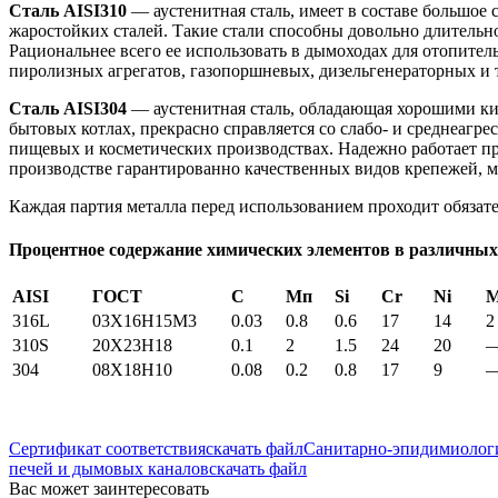
Сталь AISI310
— аустенитная сталь, имеет в составе большое
жаростойких сталей. Такие стали способны довольно длительно
Рациональнее всего ее использовать в дымоходах для отопител
пиролизных агрегатов, газопоршневых, дизельгенераторных и т
Сталь AISI304
— аустенитная сталь, обладающая хорошими ки
бытовых котлах, прекрасно справляется со слабо- и среднеагр
пищевых и косметических производствах. Надежно работает пр
производстве гарантированно качественных видов крепежей, м
Каждая партия металла перед использованием проходит обязате
Процентное содержание химических элементов в различных
AISI
ГОСТ
С
Мп
Si
Cr
Ni
316L
03X16H15M3
0.03
0.8
0.6
17
14
2
310S
20Х23Н18
0.1
2
1.5
24
20
304
08Х18Н10
0.08
0.2
0.8
17
9
Сертификат соответствия
скачать файл
Санитарно-эпидимиологи
печей и дымовых каналов
скачать файл
Вас может заинтересовать