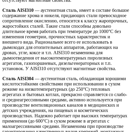
отсутствуют магнитные свойства.
Сталь AISI310
— аустенитная сталь, имеет в составе большое
содержание хрома и никеля, придающих стали превосходное
сопротивление окислению, относится к классу жаропрочных,
жаростойких сталей. Такие стали способны довольно
длительное время работать при температуре до 1000°С без
изменения геометрии, прочностных характеристик и
внешнего вида. Рациональнее всего ее использовать в
дымоходах для отопительных аппаратов, работающих на
дровах, угле, коксе и т.п. AISI310 незаменима для
дымоотведения от высокотемпературных пиролизных
агрегатов, газопоршневых, дизельгенераторных и т.п.
установок. У AISI310 отсутствуют магнитные свойства.
Сталь AISI304
— аустенитная сталь, обладающая хорошими
кислотостойкими свойствами при использовании в сухом
режиме на низкотемпературных (до 250°С) тепловых
агрегатах и бытовых котлах, прекрасно справляется со слабо-
и среднеагрессивными средами, активно используется при
производстве вентиляционных каналов в медицинских и
детских учреждениях, на пищевых и косметических
производствах. Надежно работает при высоких температурах
применения (до 600°С) в сухом режиме в агрегатах с
малоагрессивными средами. Незаменима при производстве
гарантированно качественных видов крепежей, монтажных,