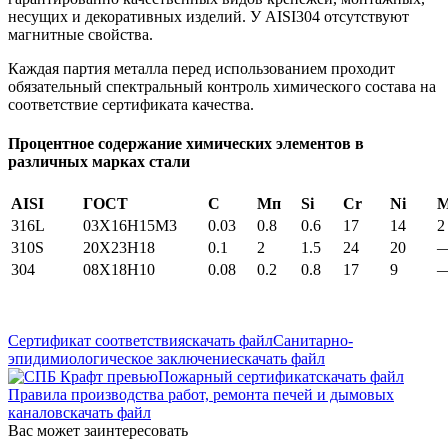
несущих и декоративных изделий. У AISI304 отсутствуют
магнитные свойства.
Каждая партия металла перед использованием проходит
обязательный спектральный контроль химического состава на
соответствие сертификата качества.
Процентное содержание химических элементов в
различных марках стали
AISI
ГОСТ
С
Мп
Si
Cr
Ni
316L
03X16H15M3
0.03
0.8
0.6
17
14
2
310S
20Х23Н18
0.1
2
1.5
24
20
304
08Х18Н10
0.08
0.2
0.8
17
9
Сертификат соответствия
скачать файл
Санитарно-
эпидимиологическое заключение
скачать файл
Пожарный сертификат
скачать файл
Правила производства работ, ремонта печей и дымовых
каналов
скачать файл
Вас может заинтересовать