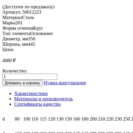
(Доступен по предзаказу)
Артикул:
50012223
Материал
Сталь
Марка
201
Форма сечения
Круг
Тип элемента
Основание
Диаметр, мм
350
Ширина, мм
445
Цена:
4080
₽
Количество:
Количество
товара
Нужна консультация
Добавить в корзину
КПО
350
Характеристики
Площадка
Материалы и производитель
опорная
Сертификаты качества
с
хомутом
(201)
d
80
100
110
115
120
130
150
160
180
200
210
220
230
250