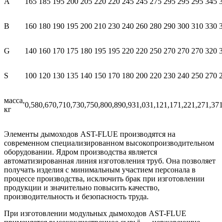
А
165
185
195
200
205
220
220
245
245
275
295
295
295
345
В
160
180
190
195
200
210
230
240
260
280
290
300
310
330
G
140
160
170
175
180
195
195
220
220
250
270
270
270
320
S
100
120
130
135
140
150
170
180
200
220
230
240
250
270
масса,
0,58
0,67
0,71
0,73
0,75
0,80
0,89
0,93
1,03
1,12
1,17
1,22
1,27
1,37
кг
Элементы дымоходов AST-FLUE производятся на
современном специализированном высокопроизводительном
оборудовании. Ядром производства является
автоматизированная линия изготовления труб. Она позволяет
получать изделия с минимальным участием персонала в
процессе производства, исключить брак при изготовлении
продукции и значительно повысить качество,
производительность и безопасность труда.
При изготовлении модульных дымоходов AST-FLUE