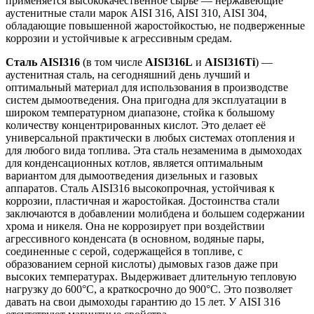
применяется высококачественное сырьё — нержавеющие
аустенитные стали марок AISI 316, AISI 310, AISI 304,
обладающие повышенной жаростойкостью, не подверженные
коррозии и устойчивые к агрессивным средам.
Сталь AISI316
(в том числе
AISI316L
и
AISI316Ti
) —
аустенитная сталь, на сегодняшний день лучший и
оптимальный материал для использования в производстве
систем дымоотведения. Она пригодна для эксплуатации в
широком температурном диапазоне, стойка к большому
количеству концентрированных кислот. Это делает её
универсаль­ной практически в любых системах отопления и
для любого вида топлива. Эта сталь незаменима в дымоходах
для конденсационных котлов, является оптимальным
вариантом для дымоотведения дизельных и газовых
аппаратов. Сталь AISI316 высокопрочная, устойчивая к
коррозии, пластичная и жаростойкая. Достоинства стали
заключаются в добавлении молибдена и большем содержании
хрома и никеля. Она не коррозирует при воздействии
агрессивного конденсата (в основном, водяные пары,
соединенные с серой, содержащейся в топливе, с
образованием серной кислоты) дымовых газов даже при
высоких температурах. Выдерживает длительную тепловую
нагрузку до 600°С, а краткосрочно до 900°С. Это позволяет
давать на свои дымоходы гарантию до 15 лет. У AISI 316