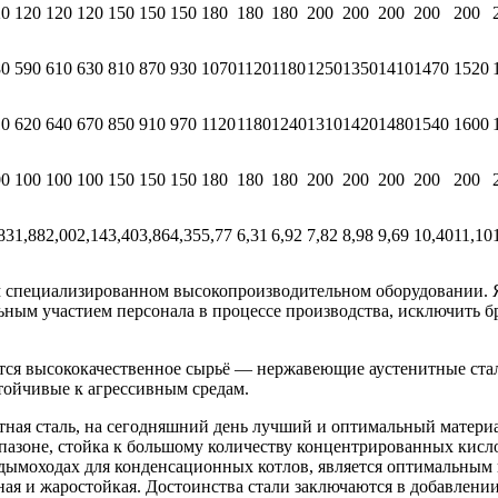
20
120
120
120
150
150
150
180
180
180
200
200
200
200
200
80
590
610
630
810
870
930
1070
1120
1180
1250
1350
1410
1470
1520
10
620
640
670
850
910
970
1120
1180
1240
1310
1420
1480
1540
1600
00
100
100
100
150
150
150
180
180
180
200
200
200
200
200
83
1,88
2,00
2,14
3,40
3,86
4,35
5,77
6,31
6,92
7,82
8,98
9,69
10,40
11,10
специализированном высокопроизводительном оборудовании. Я
льным участием персонала в процессе производства, исключить 
 высококачественное сырьё — нержавеющие аустенитные стали 
тойчивые к агрессивным средам.
тная сталь, на сегодняшний день лучший и оптимальный материа
азоне, стойка к большому количеству концентрированных кислот
в дымоходах для конденсационных котлов, является оптимальным
чная и жаростойкая. Достоинства стали заключаются в добавлени