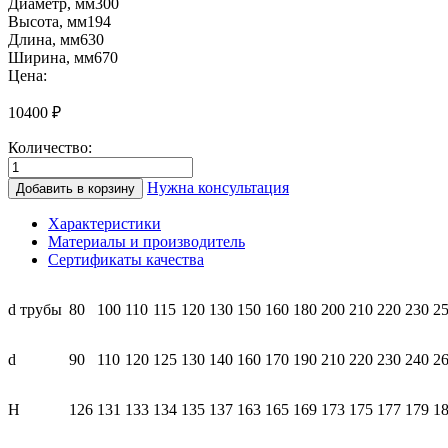
Диаметр, мм
300
Высота, мм
194
Длина, мм
630
Ширина, мм
670
Цена:
10400
₽
Количество:
Количество
товара
Нужна консультация
Добавить в корзину
КРК30
300
Характеристики
Разделка
Материалы и производитель
крышная
Сертификаты качества
15-
30°
(нерж.)
d трубы
80
100
110
115
120
130
150
160
180
200
210
220
230
2
d
90
110
120
125
130
140
160
170
190
210
220
230
240
2
Н
126
131
133
134
135
137
163
165
169
173
175
177
179
1