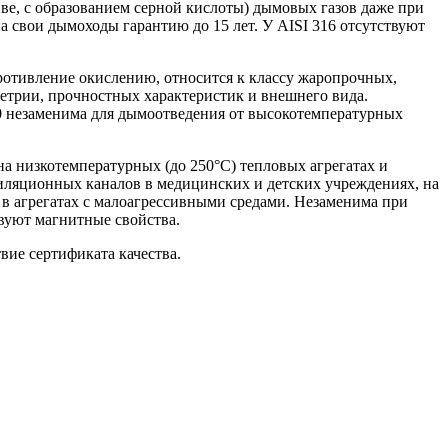
иве, с образованием серной кислоты) дымовых газов даже при
а свои дымоходы гарантию до 15 лет. У AISI 316 отсутствуют
ротивление окислению, относится к классу жаропрочных,
метрии, прочностных характеристик и внешнего вида.
310 незаменима для дымоотведения от высокотемпературных
а низкотемпературных (до 250°С) тепловых агрегатах и
тиляционных каналов в медицинских и детских учреждениях, на
 в агрегатах с малоагрессивными средами. Незаменима при
вуют магнитные свойства.
вие сертификата качества.