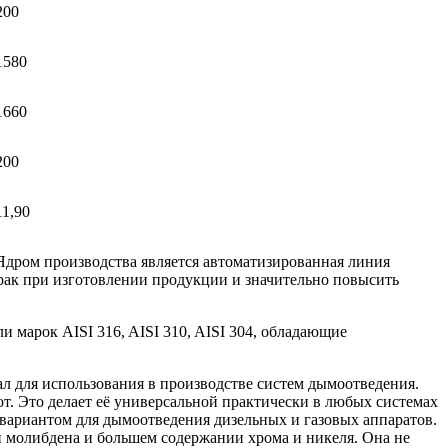
200
1580
1660
200
11,90
дром производства является автоматизированная линия
брак при изготовлении продукции и значительно повысить
марок AISI 316, AISI 310, AISI 304, обладающие
л для использования в производстве систем дымоотведения.
. Это делает её универсаль­ной практически в любых системах
 вариантом для дымоотведения дизельных и газовых аппаратов.
и молибдена и большем содержании хрома и никеля. Она не