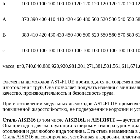
h
100
100
100
100
100
100
120
120
120
120
120
120
120
1
А
370
390
400
410
410
420
460
480
500
520
530
540
550
5
В
380
410
420
430
430
450
490
500
520
550
560
570
580
6
с
100
100
100
100
100
100
100
100
100
100
100
100
100
1
масса, кг
0,74
0,84
0,88
0,92
0,92
0,98
1,20
1,27
1,38
1,50
1,56
1,61
1,67
1,
Элементы дымоходов AST-FLUE производятся на современном 
изготовления труб. Она позволяет получать изделия с минима
качество, производительность и безопасность труда.
При изготовлении модульных дымоходов AST-FLUE применяется
повышенной жаростойкостью, не подверженные коррозии и ус
Сталь AISI316
(в том числе
AISI316L
и
AISI316Ti
) — аустени
Она пригодна для эксплуатации в широком температурном диап
отопления и для любого вида топлива. Эта сталь незаменима 
Сталь AISI316 высокопрочная, устойчивая к коррозии, пласти