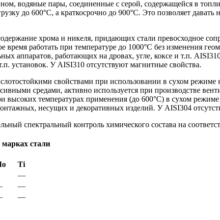
вном, водяные пары, соединенные с серой, содержащейся в топл
зку до 600°С, а краткосрочно до 900°С. Это позволяет давать н
 содержание хрома и никеля, придающих стали превосходное соп
е время работать при температуре до 1000°С без изменения гео
ьных аппаратов, работающих на дровах, угле, коксе и т.п. AISI
.п. установок. У AISI310 отсутствуют магнитные свойства.
слотостойкими свойствами при использовании в сухом режиме н
ессивными средами, активно используется при производстве вен
и высоких температурах применения (до 600°С) в сухом режиме
онтажных, несущих и декоративных изделий. У AISI304 отсутст
льный спектральный контроль химического состава на соответст
 марках стали
Мо
Ti
—
—
—
—
—