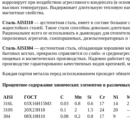
коррозирует при воздействии агрессивного конденсата (в осно
высоких температурах. Выдерживает длительную тепловую нагру
магнитные свойства.
Сталь AISI310
— аустенитная сталь, имеет в составе большое
жаростойких сталей. Такие стали способны довольно длительно
Рациональнее всего ее использовать в дымоходах для отопител
пиролизных агрегатов, газопоршневых, дизельгенераторных и т
Сталь AISI304
— аустенитная сталь, обладающая хорошими ки
бытовых котлах, прекрасно справляется со слабо- и среднеагр
пищевых и косметических производствах. Надежно работает пр
производстве гарантированно качественных видов крепежей, м
Каждая партия металла перед использованием проходит обязате
Процентное содержание химических элементов в различных
AISI
ГОСТ
С
Мп
Si
Cr
Ni
316L
03X16H15M3
0.03
0.8
0.6
17
14
2
310S
20Х23Н18
0.1
2
1.5
24
20
304
08Х18Н10
0.08
0.2
0.8
17
9