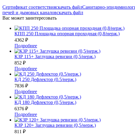
Сертификат соответствия
скачать файл
Санитарно-эпидимиологи
печей и дымовых каналов
скачать файл
Вас может заинтересовать
КПП 250 Площадка опорная проходная (0,8/нерж.)
4362
₽
Подробнее
КЗР 115+ Заглушка ревизии (0,5/нерж.)
852
₽
Подробнее
КД 250 Дефлектор (0.5/нерж.)
7836
₽
Подробнее
КД 180 Дефлектор (0,5/нерж.)
6376
₽
Подробнее
КЗР 120+ Заглушка ревизии (0,5/нерж.)
811
₽