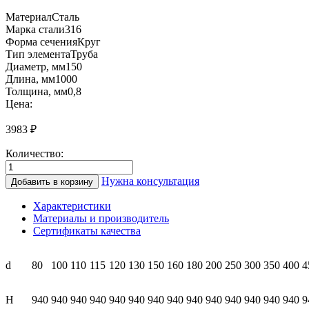
Материал
Сталь
Марка
стали
316
Форма сечения
Круг
Тип элемента
Труба
Диаметр, мм
150
Длина, мм
1000
Толщина, мм
0,8
Цена:
3983
₽
Количество:
Количество
товара
Нужна консультация
Добавить в корзину
КТ1000
150
Характеристики
Труба
Материалы и производитель
1000мм
Сертификаты качества
(1.0/
нерж.)
d
80
100
110
115
120
130
150
160
180
200
250
300
350
400
4
Н
940
940
940
940
940
940
940
940
940
940
940
940
940
940
9