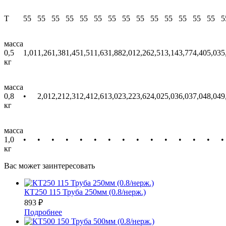
T
55
55
55
55
55
55
55
55
55
55
55
55
55
55
5
масса
0,5
1,01
1,26
1,38
1,45
1,51
1,63
1,88
2,01
2,26
2,51
3,14
3,77
4,40
5,03
5
кг
масса
0,8
•
2,01
2,21
2,31
2,41
2,61
3,02
3,22
3,62
4,02
5,03
6,03
7,04
8,04
9
кг
масса
1,0
•
•
•
•
•
•
•
•
•
•
•
•
•
•
•
кг
Вас может заинтересовать
КТ250 115 Труба 250мм (0.8/нерж.)
893
₽
Подробнее