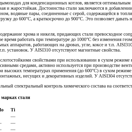
в дымоходах для конденсационных котлов, является оптимальным
чная и жаростойкая. Достоинства стали заключаются в добавлени
вном, водяные пары, соединенные с серой, содержащейся в топл
зку до 600°С, а краткосрочно до 900°С. Это позволяет давать н
 содержание хрома и никеля, придающих стали превосходное соп
е время работать при температуре до 1000°С без изменения гео
ьных аппаратов, работающих на дровах, угле, коксе и т.п. AISI
.п. установок. У AISI310 отсутствуют магнитные свойства.
слотостойкими свойствами при использовании в сухом режиме н
ессивными средами, активно используется при производстве вен
и высоких температурах применения (до 600°С) в сухом режиме
онтажных, несущих и декоративных изделий. У AISI304 отсутст
льный спектральный контроль химического состава на соответст
 марках стали
Мо
Ti
—
—
—
—
—