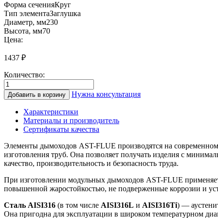
Форма сечения
Круг
Тип элемента
Заглушка
Диаметр, мм
230
Высота, мм
70
Цена:
1437
₽
Количество:
Количество
товара
Нужна консультация
Добавить в корзину
КЗР
230+
Характеристики
Заглушка
Материалы и производитель
ревизии
Сертификаты качества
(0,5/
нерж.)
Элементы дымоходов AST-FLUE производятся на современном 
изготовления труб. Она позволяет получать изделия с минима
качество, производительность и безопасность труда.
При изготовлении модульных дымоходов AST-FLUE применяется
повышенной жаростойкостью, не подверженные коррозии и ус
Сталь AISI316
(в том числе
AISI316L
и
AISI316Ti
) — аустени
Она пригодна для эксплуатации в широком температурном диап