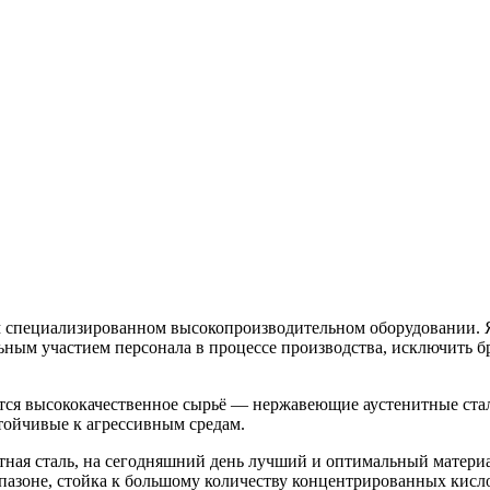
специализированном высокопроизводительном оборудовании. Я
льным участием персонала в процессе производства, исключить 
 высококачественное сырьё — нержавеющие аустенитные стали 
тойчивые к агрессивным средам.
тная сталь, на сегодняшний день лучший и оптимальный материа
азоне, стойка к большому количеству концентрированных кислот