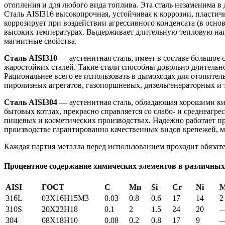
отопления и для любого вида топлива. Эта сталь незаменима 
Сталь AISI316 высокопрочная, устойчивая к коррозии, пласти
коррозирует при воздействии агрессивного конденсата (в осно
высоких температурах. Выдерживает длительную тепловую нагру
магнитные свойства.
Сталь AISI310
— аустенитная сталь, имеет в составе большое
жаростойких сталей. Такие стали способны довольно длительно
Рациональнее всего ее использовать в дымоходах для отопител
пиролизных агрегатов, газопоршневых, дизельгенераторных и т
Сталь AISI304
— аустенитная сталь, обладающая хорошими ки
бытовых котлах, прекрасно справляется со слабо- и среднеагр
пищевых и косметических производствах. Надежно работает пр
производстве гарантированно качественных видов крепежей, м
Каждая партия металла перед использованием проходит обязате
Процентное содержание химических элементов в различных
AISI
ГОСТ
С
Мп
Si
Cr
Ni
316L
03X16H15M3
0.03
0.8
0.6
17
14
2
310S
20Х23Н18
0.1
2
1.5
24
20
304
08Х18Н10
0.08
0.2
0.8
17
9