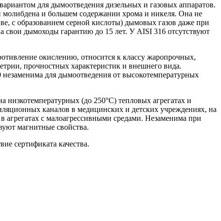
 вариантом для дымоотведения дизельных и газовых аппаратов.
и молибдена и большем содержании хрома и никеля. Она не
иве, с образованием серной кислоты) дымовых газов даже при
а свои дымоходы гарантию до 15 лет. У AISI 316 отсутствуют
ротивление окислению, относится к классу жаропрочных,
метрии, прочностных характеристик и внешнего вида.
310 незаменима для дымоотведения от высокотемпературных
а низкотемпературных (до 250°С) тепловых агрегатах и
тиляционных каналов в медицинских и детских учреждениях, на
 в агрегатах с малоагрессивными средами. Незаменима при
вуют магнитные свойства.
вие сертификата качества.