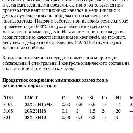
и среднеагрессивными средами, активно используется при
производстве вентиляционных каналов в медицинских и
детских учреждениях, на пищевых и косметических
производствах. Надежно работает при высоких температурах
применения (до 600°С) в сухом режиме в агрегатах с
малоагрессивными средами. Незаменима при производстве
гарантированно качественных видов крепежей, монтажных,
несущих и декоративных изделий. У AISI304 отсутствуют
магнитные свойства.
Каждая партия металла перед использованием проходит
обязательный спектральный контроль химического состава на
соответствие сертификата качества.
Процентное содержание химических элементов в
различных марках стали
AISI
ГОСТ
С
Мп
Si
Cr
Ni
316L
03X16H15M3
0.03
0.8
0.6
17
14
2
310S
20Х23Н18
0.1
2
1.5
24
20
304
08Х18Н10
0.08
0.2
0.8
17
9