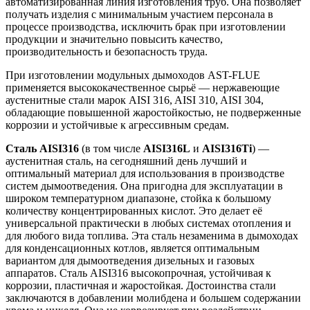
автоматизированная линия изготовления труб. Она позволяет
получать изделия с минимальным участием персонала в
процессе производства, исключить брак при изготовлении
продукции и значительно повысить качество,
производительность и безопасность труда.
При изготовлении модульных дымоходов AST-FLUE
применяется высококачественное сырьё — нержавеющие
аустенитные стали марок AISI 316, AISI 310, AISI 304,
обладающие повышенной жаростойкостью, не подверженные
коррозии и устойчивые к агрессивным средам.
Сталь AISI316
(в том числе
AISI316L
и
AISI316Ti
) —
аустенитная сталь, на сегодняшний день лучший и
оптимальный материал для использования в производстве
систем дымоотведения. Она пригодна для эксплуатации в
широком температурном диапазоне, стойка к большому
количеству концентрированных кислот. Это делает её
универсаль­ной практически в любых системах отопления и
для любого вида топлива. Эта сталь незаменима в дымоходах
для конденсационных котлов, является оптимальным
вариантом для дымоотведения дизельных и газовых
аппаратов. Сталь AISI316 высокопрочная, устойчивая к
коррозии, пластичная и жаростойкая. Достоинства стали
заключаются в добавлении молибдена и большем содержании