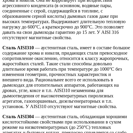
хрома и никеля. Она не коррозирует при воздействии
агрессивного конденсата (в основном, водяные пары,
соединенные с серой, содержащейся в топливе, с
образованием серной кислоты) дымовых газов даже при
высоких температурах. Выдерживает длительную тепловую
нагрузку до 600°С, а краткосрочно до 900°С. Это позволяет
давать на свои дымоходы гарантию до 15 лет. У AISI 316
отсутствуют магнитные свойства.
Сталь AISI310
— аустенитная сталь, имеет в составе большое
содержание хрома и никеля, придающих стали превосходное
сопротивление окислению, относится к классу жаропрочных,
жаростойких сталей. Такие стали способны довольно
длительное время работать при температуре до 1000°С без
изменения геометрии, прочностных характеристик и
внешнего вида. Рациональнее всего ее использовать в
дымоходах для отопительных аппаратов, работающих на
дровах, угле, коксе и т.п. AISI310 незаменима для
дымоотведения от высокотемпературных пиролизных
агрегатов, газопоршневых, дизельгенераторных и т.п.
установок. У AISI310 отсутствуют магнитные свойства.
Сталь AISI304
— аустенитная сталь, обладающая хорошими
кислотостойкими свойствами при использовании в сухом
режиме на низкотемпературных (до 250°С) тепловых
агрегатах и бытовых котлах, прекрасно справляется со слабо-