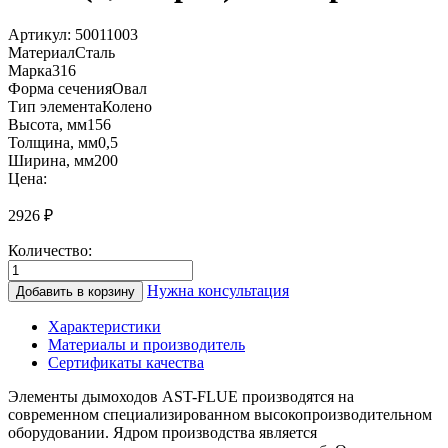
Артикул:
50011003
Материал
Сталь
Марка
316
Форма сечения
Овал
Тип элемента
Колено
Высота, мм
156
Толщина, мм
0,5
Ширина, мм
200
Цена:
2926
₽
Количество:
Количество
товара
Нужна консультация
Добавить в корзину
ОК87Ш
100х200
Характеристики
Колено
Материалы и производитель
90°
Сертификаты качества
овал
(0,5/
Элементы дымоходов AST-FLUE производятся на
нерж.)
современном специализированном высокопроизводительном
по
оборудовании. Ядром производства является
широкой