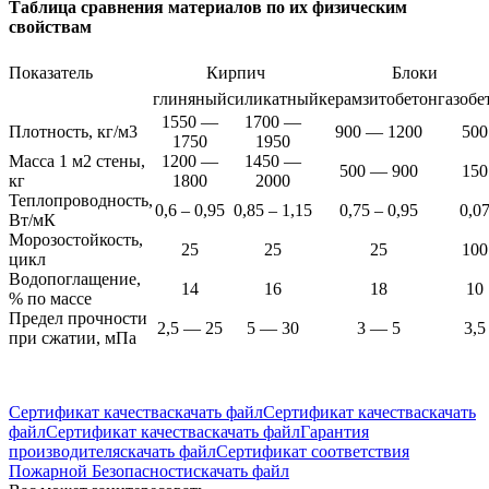
Таблица сравнения материалов по их физическим
свойствам
Показатель
Кирпич
Блоки
глиняный
силикатный
керамзитобетон
газобе
1550 —
1700 —
Плотность, кг/м3
900 — 1200
500
1750
1950
Масса 1 м2 стены,
1200 —
1450 —
500 — 900
150
кг
1800
2000
Теплопроводность,
0,6 – 0,95
0,85 – 1,15
0,75 – 0,95
0,0
Вт/мК
Морозостойкость,
25
25
25
100
цикл
Водопоглащение,
14
16
18
10
% по массе
Предел прочности
2,5 — 25
5 — 30
3 — 5
3,5
при сжатии, мПа
Сертификат качества
скачать файл
Сертификат качества
скачать
файл
Сертификат качества
скачать файл
Гарантия
производителя
скачать файл
Сертификат соответствия
Пожарной Безопасности
скачать файл