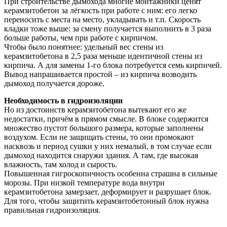
При строительстве дымохода многие монтажники ценят
керамзитобетон за лёгкость при работе с ним: его легко
переносить с места на место, укладывать и т.п. Скорость
кладки тоже выше: за смену получается выполнить в 3 раза
больше работы, чем при работе с кирпичом.
Чтобы было понятнее: удельный вес стены из
керамзитобетона в 2,5 раза меньше идентичной стены из
кирпича. А для замены 1-го блока потребуется семь кирпичей.
Вывод напрашивается простой – из кирпича возводить
дымоход получается дороже.
Необходимость в гидроизоляции
Но из достоинств керамзитобетона вытекают его же
недостатки, причём в прямом смысле. В блоке содержится
множество пустот большого размера, которые заполнены
воздухом. Если не защищать стены, то они промокают
насквозь и период сушки у них немалый, в том случае если
дымоход находится снаружи здания. А там, где высокая
влажность, там холод и сырость.
Повышенная гигроскопичность особенна страшна в сильные
морозы. При низкой температуре вода внутри
керамзитобетона замерзает, деформирует и разрушает блок.
Для того, чтобы защитить керамзитобетонный блок нужна
правильная гидроизоляция.