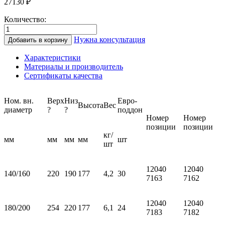
27130
₽
Количество:
Количество
товара
Нужна консультация
Добавить в корзину
Основание
KLR-
Характеристики
SO
Материалы и производитель
Ø
Сертификаты качества
350
с
отводом
Ном. вн.
Верх
Низ
Евро­
Высота
Вес
конденсата
диаметр
?
?
поддон
Номер
Номер
керамическое
позиции
позиции
(HART)
кг/
мм
мм
мм
мм
шт
шт
12040
12040
140/160
220
190
177
4,2
30
7163
7162
12040
12040
180/200
254
220
177
6,1
24
7183
7182