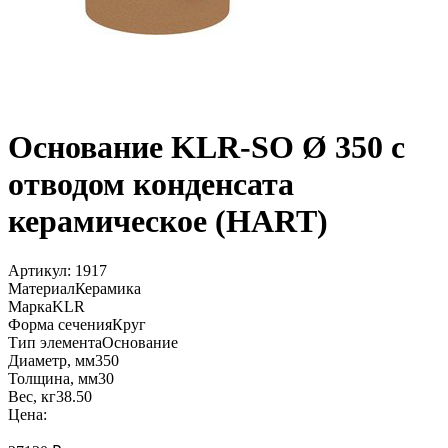
Основание KLR-SO Ø 350 с
отводом конденсата
керамическое (HART)
Артикул:
1917
Материал
Керамика
Марка
KLR
Форма сечения
Круг
Тип элемента
Основание
Диаметр, мм
350
Толщина, мм
30
Вес, кг
38.50
Цена: