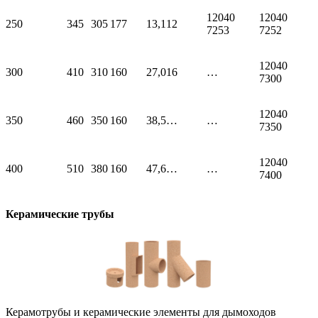
12040
12040
250
345
305
177
13,1
12
7253
7252
12040
300
410
310
160
27,0
16
…
7300
12040
350
460
350
160
38,5
…
…
7350
12040
400
510
380
160
47,6
…
…
7400
Керамические трубы
Керамотрубы и керамические элементы для дымоходов