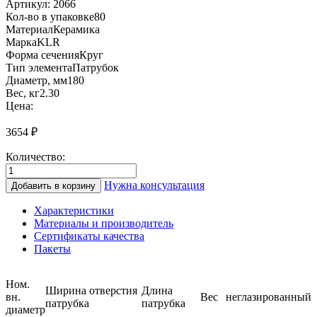
Артикул:
2066
Кол-во в упаковке
80
Материал
Керамика
Марка
KLR
Форма сечения
Круг
Тип элемента
Патрубок
Диаметр, мм
180
Вес, кг
2.30
Цена:
3654
₽
Количество:
Количество
товара
Нужна консультация
Добавить в корзину
Патрубок
90°
Характеристики
KLR-
Материалы и производитель
RA
Сертификаты качества
Ø
Пакеты
180
короткий
78
Ном.
Ширина отверстия
Длина
мм
вн.
Вес
неглазированный
патрубка
патрубка
керамический
диаметр