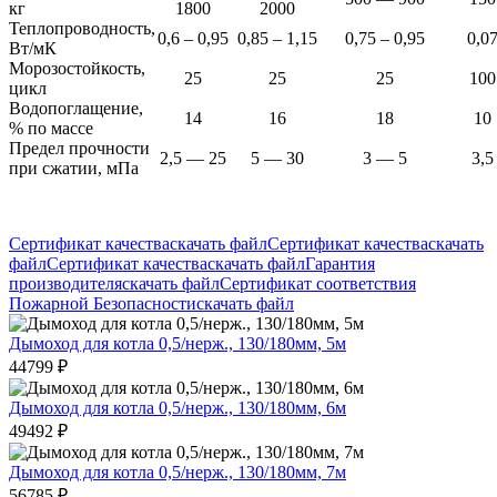
кг
1800
2000
Теплопроводность,
0,6 – 0,95
0,85 – 1,15
0,75 – 0,95
0,0
Вт/мК
Морозостойкость,
25
25
25
100
цикл
Водопоглащение,
14
16
18
10
% по массе
Предел прочности
2,5 — 25
5 — 30
3 — 5
3,5
при сжатии, мПа
Сертификат качества
скачать файл
Сертификат качества
скачать
файл
Сертификат качества
скачать файл
Гарантия
производителя
скачать файл
Сертификат соответствия
Пожарной Безопасности
скачать файл
Дымоход для котла 0,5/нерж., 130/180мм, 5м
44799
₽
Дымоход для котла 0,5/нерж., 130/180мм, 6м
49492
₽
Дымоход для котла 0,5/нерж., 130/180мм, 7м
56785
₽