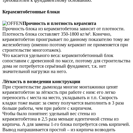
требователен к фундаментному основанию.
Керамзитобетонные блоки
Прочность и плотность керамзита
Прочность блока из керамзитобетона зависит от плотности.
Плотность блока составляет 350-1800 кг/м³. Конечно,
керамзитобетон проигрывает по данному показателю тому же
железобетону (именно поэтому керамзит не применяется при
строительстве многоэтажек).
Что касается удельного веса: керамзитобетонный блок
сопоставим с древесиной по массе, поэтому для строительства
дома не потребуется серьёзный фундамент, т.к. нет
значительной нагрузки на него.
Лёгкость в возведении конструкции
При строительстве дымохода многие монтажники ценят
керамзитобетон за лёгкость при работе с ним: его легко
переносить с места на место, укладывать и т.п. Скорость
кладки тоже выше: за смену получается выполнить в 3 раза
больше работы, чем при работе с кирпичом.
Чтобы было понятнее: удельный вес стены из
керамзитобетона в 2,5 раза меньше идентичной стены из
кирпича. А для замены 1-го блока потребуется семь кирпичей.
Вывод напрашивается простой – из кирпича возводить