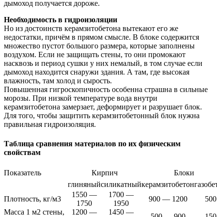
дымоход получается дороже.
Необходимость в гидроизоляции
Но из достоинств керамзитобетона вытекают его же
недостатки, причём в прямом смысле. В блоке содержится
множество пустот большого размера, которые заполнены
воздухом. Если не защищать стены, то они промокают
насквозь и период сушки у них немалый, в том случае если
дымоход находится снаружи здания. А там, где высокая
влажность, там холод и сырость.
Повышенная гигроскопичность особенна страшна в сильные
морозы. При низкой температуре вода внутри
керамзитобетона замерзает, деформирует и разрушает блок.
Для того, чтобы защитить керамзитобетонный блок нужна
правильная гидроизоляция.
Таблица сравнения материалов по их физическим
свойствам
Показатель
Кирпич
Блоки
глиняный
силикатный
керамзитобетон
газобе
1550 —
1700 —
Плотность, кг/м3
900 — 1200
500
1750
1950
Масса 1 м2 стены,
1200 —
1450 —
500 — 900
150