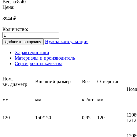
Вес, кг
8.40
Цена:
8944
₽
Количество:
Количество
товара
Нужна консультация
Добавить в корзину
Патрубок
MKR-
Характеристики
KOSA
Материалы и производитель
Ø
Сертификаты качества
140
для
ревизии
Ном.
Внешний размер
Вес
Отверстие
керамический
вн. диаметр
Номе
отв.140
(HART)
мм
мм
кг/шт
мм
1208
120
150/150
0,95
120
1212
1208