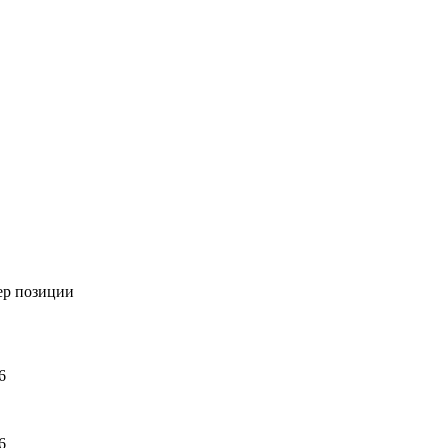
р позиции
6
6