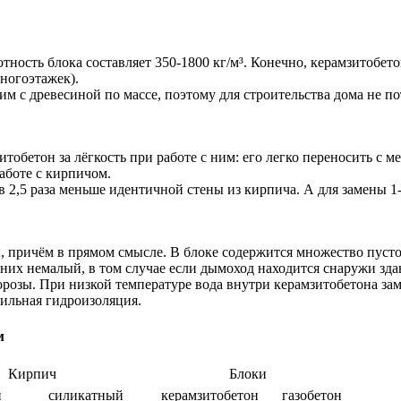
отность блока составляет 350-1800 кг/м³. Конечно, керамзитобе
ногоэтажек).
им с древесиной по массе, поэтому для строительства дома не по
бетон за лёгкость при работе с ним: его легко переносить с мес
аботе с кирпичом.
в 2,5 раза меньше идентичной стены из кирпича. А для замены 1
, причём в прямом смысле. В блоке содержится множество пусто
их немалый, в том случае если дымоход находится снаружи здани
озы. При низкой температуре вода внутри керамзитобетона заме
ильная гидроизоляция.
м
Кирпич
Блоки
й
силикатный
керамзитобетон
газобетон