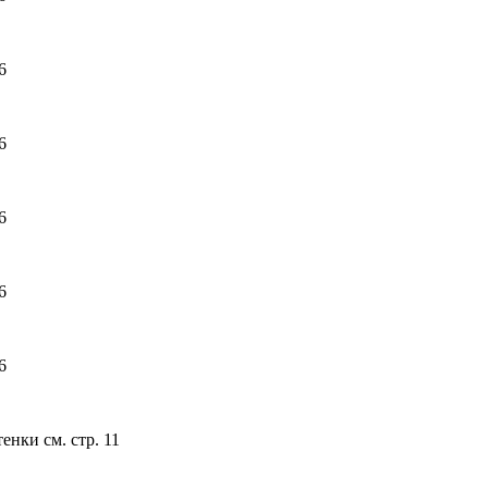
6
6
6
6
6
ки см. стр. 11