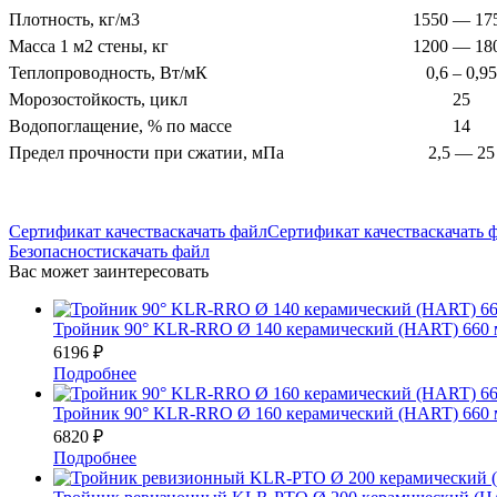
Плотность, кг/м3
1550 — 17
Масса 1 м2 стены, кг
1200 — 18
Теплопроводность, Вт/мК
0,6 – 0,95
Морозостойкость, цикл
25
Водопоглащение, % по массе
14
Предел прочности при сжатии, мПа
2,5 — 25
Сертификат качества
скачать файл
Сертификат качества
скачать 
Безопасности
скачать файл
Вас может заинтересовать
Тройник 90° KLR-RRO Ø 140 керамический (HART) 660
6196
₽
Подробнее
Тройник 90° KLR-RRO Ø 160 керамический (HART) 660
6820
₽
Подробнее