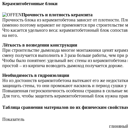
Керамзитобетонные блоки
Прочность и плотность керамзита
Прочность блока из керамзитобетона зависит от плотности. Пл
(именно поэтому керамзит не применяется при строительстве м
Что касается удельного веса: керамзитобетонный блок сопостав
на него.
Лёгкость в возведении конструкции
При строительстве дымохода многие монтажники ценят керамзито
смену получается выполнить в 3 раза больше работы, чем при р
Чтобы было понятнее: удельный вес стены из керамзитобетона 
простой – из кирпича возводить дымоход получается дороже.
Необходимость в гидроизоляции
Но из достоинств керамзитобетона вытекают его же недостатки
защищать стены, то они промокают насквозь и период сушки у н
Повышенная гигроскопичность особенна страшна в сильные мор
Для того, чтобы защитить керамзитобетонный блок нужна прав
Таблица сравнения материалов по их физическим свойства
Показатель
глиняны