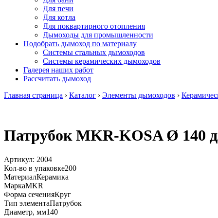
Для печи
Для котла
Для поквартирного отопления
Дымоходы для промышленности
Подобрать дымоход по материалу
Системы стальных дымоходов
Системы керамических дымоходов
Галерея наших работ
Рассчитать дымоход
Главная страница
›
Каталог
›
Элементы дымоходов
›
Керамичес
Патрубок MKR-KOSA Ø 140 дл
Артикул:
2004
Кол-во в упаковке
200
Материал
Керамика
Марка
MKR
Форма сечения
Круг
Тип элемента
Патрубок
Диаметр, мм
140