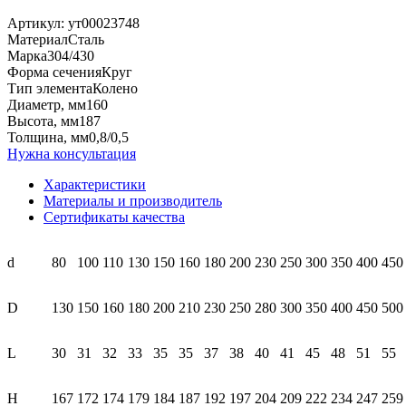
Артикул:
ут00023748
Материал
Сталь
Марка
304/430
Форма сечения
Круг
Тип элемента
Колено
Диаметр, мм
160
Высота, мм
187
Толщина, мм
0,8/0,5
Нужна консультация
Характеристики
Материалы и производитель
Сертификаты качества
d
80
100
110
130
150
160
180
200
230
250
300
350
400
450
D
130
150
160
180
200
210
230
250
280
300
350
400
450
500
L
30
31
32
33
35
35
37
38
40
41
45
48
51
55
Н
167
172
174
179
184
187
192
197
204
209
222
234
247
259