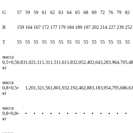
G
57
59
59
61
62
63
64
65
68
69
72
76
79
82
В
159
164
167
172
177
179
184
189
197
202
214
227
239
252
T
55
55
55
55
55
55
55
55
55
55
55
55
55
55
масса
0,5×0,5
0,83
1,02
1,11
1,31
1,51
1,61
1,83
2,05
2,40
2,64
3,28
3,96
4,70
5,4
кг
масса
0,8×0,5
•
1,20
1,32
1,56
1,80
1,93
2,19
2,46
2,88
3,18
3,95
4,79
5,68
6,6
кг
масса
0,8×0,8
•
•
•
•
•
•
•
•
•
•
•
•
•
•
кг