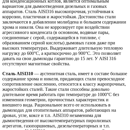
для конденсационных котлов, является оптимальным
вариантом для дымоотведения дизельных и газовых
аппаратов. Сталь AISI316 высокопрочная, устойчивая к
коррозии, пластичная и жаростойкая. Достоинства стали
заключаются в добавлении молибдена и большем содержании
хрома и никеля. Она не коррозирует при воздействии
агрессивного конденсата (в основном, водяные пары,
соединенные с серой, содержащейся в топливе, с
образованием серной кислоты) дымовых газов даже при
высоких температурах. Выдерживает длительную тепловую
нагрузку до 600°С, а краткосрочно до 900°С. Это позволяет
давать на свои дымоходы гарантию до 15 лет. У AISI 316
отсутствуют магнитные свойства.
Сталь AISI310
— аустенитная сталь, имеет в составе большое
содержание хрома и никеля, придающих стали превосходное
сопротивление окислению, относится к классу жаропрочных,
жаростойких сталей. Такие стали способны довольно
длительное время работать при температуре до 1000°С без
изменения геометрии, прочностных характеристик и
внешнего вида. Рациональнее всего ее использовать в
дымоходах для отопительных аппаратов, работающих на
дровах, угле, коксе и т.п. AISI310 незаменима для
дымоотведения от высокотемпературных пиролизных
агрегатов, газопоршневых, дизельгенераторных и т.п.