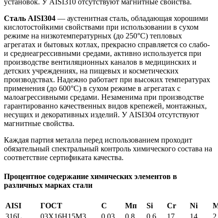
установок. У AISI310 отсутствуют магнитные свойства.
Сталь AISI304
— аустенитная сталь, обладающая хорошими
кислотостойкими свойствами при использовании в сухом
режиме на низкотемпературных (до 250°С) тепловых
агрегатах и бытовых котлах, прекрасно справляется со слабо-
и среднеагрессивными средами, активно используется при
производстве вентиляционных каналов в медицинских и
детских учреждениях, на пищевых и косметических
производствах. Надежно работает при высоких температурах
применения (до 600°С) в сухом режиме в агрегатах с
малоагрессивными средами. Незаменима при производстве
гарантированно качественных видов крепежей, монтажных,
несущих и декоративных изделий. У AISI304 отсутствуют
магнитные свойства.
Каждая партия металла перед использованием проходит
обязательный спектральный контроль химического состава на
соответствие сертификата качества.
Процентное содержание химических элементов в
различных марках стали
AISI
ГОСТ
С
Мп
Si
Cr
Ni
316L
03X16H15M3
0.03
0.8
0.6
17
14
2