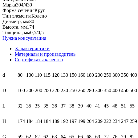
Марка
304/430
Форма сечения
Круг
Тип элемента
Колено
Диаметр, мм
80
Высота, мм
174
Толщина, мм
0,5/0,5
Нужна консультация
Характеристики
Материалы и производитель
Сертификаты качества
d
80
100
110
115
120
130
150
160
180
200
250
300
350
400
D
160
200
200
200
220
230
250
260
280
300
350
400
450
500
L
32
35
35
35
36
37
38
39
40
41
45
48
51
55
H
174
184
184
184
189
192
197
199
204
209
222
234
247
259
G
59
62
62
62
63
64
65
66
68
69
72
76
79
82