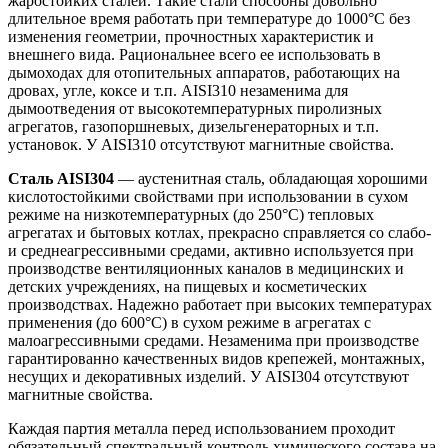
жаростойких сталей. Такие стали способны довольно
длительное время работать при температуре до 1000°С без
изменения геометрии, прочностных характеристик и
внешнего вида. Рациональнее всего ее использовать в
дымоходах для отопительных аппаратов, работающих на
дровах, угле, коксе и т.п. AISI310 незаменима для
дымоотведения от высокотемпературных пиролизных
агрегатов, газопоршневых, дизельгенераторных и т.п.
установок. У AISI310 отсутствуют магнитные свойства.
Сталь AISI304
— аустенитная сталь, обладающая хорошими
кислотостойкими свойствами при использовании в сухом
режиме на низкотемпературных (до 250°С) тепловых
агрегатах и бытовых котлах, прекрасно справляется со слабо-
и среднеагрессивными средами, активно используется при
производстве вентиляционных каналов в медицинских и
детских учреждениях, на пищевых и косметических
производствах. Надежно работает при высоких температурах
применения (до 600°С) в сухом режиме в агрегатах с
малоагрессивными средами. Незаменима при производстве
гарантированно качественных видов крепежей, монтажных,
несущих и декоративных изделий. У AISI304 отсутствуют
магнитные свойства.
Каждая партия металла перед использованием проходит
обязательный спектральный контроль химического состава на