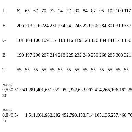
L
62
65
67
70
73
74
77
80
84
87
95
102
109
117
H
206
213
216
224
231
234
241
248
259
266
284
301
319
337
G
101
104
106
109
112
113
116
119
123
126
134
141
148
156
В
190
197
200
207
214
218
225
232
243
250
268
285
303
321
T
55
55
55
55
55
55
55
55
55
55
55
55
55
55
масса
0,5×0,5
1,04
1,28
1,40
1,65
1,92
2,05
2,33
2,63
3,09
3,41
4,26
5,19
6,18
7,2
кг
масса
0,8×0,5
•
1,51
1,66
1,96
2,28
2,45
2,79
3,15
3,71
4,10
5,13
6,25
7,46
8,7
кг