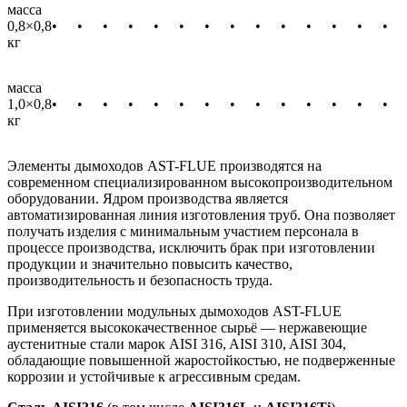
масса
0,8×0,8
•
•
•
•
•
•
•
•
•
•
•
•
•
•
кг
масса
1,0×0,8
•
•
•
•
•
•
•
•
•
•
•
•
•
•
кг
Элементы дымоходов AST-FLUE производятся на
современном специализированном высокопроизводительном
оборудовании. Ядром производства является
автоматизированная линия изготовления труб. Она позволяет
получать изделия с минимальным участием персонала в
процессе производства, исключить брак при изготовлении
продукции и значительно повысить качество,
производительность и безопасность труда.
При изготовлении модульных дымоходов AST-FLUE
применяется высококачественное сырьё — нержавеющие
аустенитные стали марок AISI 316, AISI 310, AISI 304,
обладающие повышенной жаростойкостью, не подверженные
коррозии и устойчивые к агрессивным средам.