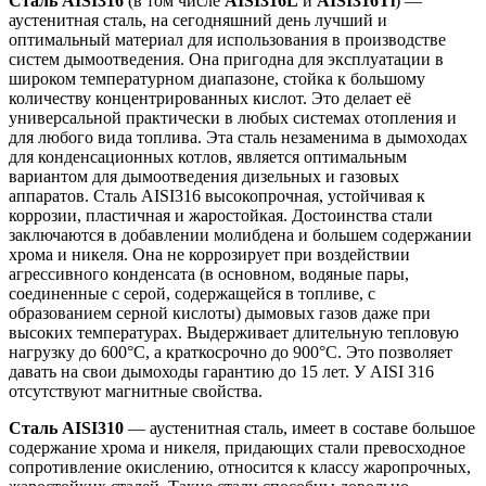
Сталь AISI316
(в том числе
AISI316L
и
AISI316Ti
) —
аустенитная сталь, на сегодняшний день лучший и
оптимальный материал для использования в производстве
систем дымоотведения. Она пригодна для эксплуатации в
широком температурном диапазоне, стойка к большому
количеству концентрированных кислот. Это делает её
универсаль­ной практически в любых системах отопления и
для любого вида топлива. Эта сталь незаменима в дымоходах
для конденсационных котлов, является оптимальным
вариантом для дымоотведения дизельных и газовых
аппаратов. Сталь AISI316 высокопрочная, устойчивая к
коррозии, пластичная и жаростойкая. Достоинства стали
заключаются в добавлении молибдена и большем содержании
хрома и никеля. Она не коррозирует при воздействии
агрессивного конденсата (в основном, водяные пары,
соединенные с серой, содержащейся в топливе, с
образованием серной кислоты) дымовых газов даже при
высоких температурах. Выдерживает длительную тепловую
нагрузку до 600°С, а краткосрочно до 900°С. Это позволяет
давать на свои дымоходы гарантию до 15 лет. У AISI 316
отсутствуют магнитные свойства.
Сталь AISI310
— аустенитная сталь, имеет в составе большое
содержание хрома и никеля, придающих стали превосходное
сопротивление окислению, относится к классу жаропрочных,