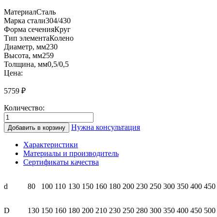
Материал
Сталь
Марка
стали
304/430
Форма сечения
Круг
Тип элемента
Колено
Диаметр, мм
230
Высота, мм
259
Толщина, мм
0,5/0,5
Цена:
5759
₽
Количество:
Количество
товара
Нужна консультация
Добавить в корзину
СК45
230/280
Характеристики
Колено-
Материалы и производитель
сэндвич
Сертификаты качества
45°
(0.5/
нерж.)
d
80
100
110
130
150
160
180
200
230
250
300
350
400
450
25
мм
D
130
150
160
180
200
210
230
250
280
300
350
400
450
500