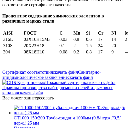
соответствие сертификата качества.
Процентное содержание химических элементов в
различных марках стали
AISI
ГОСТ
С
Мп
Si
Cr
Ni
316L
03X16H15M3
0.03
0.8
0.6
17
14
2
310S
20Х23Н18
0.1
2
1.5
24
20
304
08Х18Н10
0.08
0.2
0.8
17
9
Сертификат соответствия
скачать файл
Санитарно-
эпидимиологическое заключение
скачать файл
Пожарный сертификат
скачать файл
Правила производства работ, ремонта печей и дымовых
каналов
скачать файл
Вас может заинтересовать
СТ1000 150/200 Труба-сэндвич 1000мм (0.8/нерж.//0,5/
нерж.) 25 мм