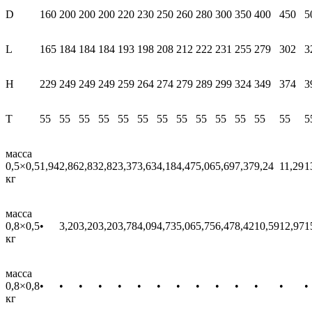
D
160
200
200
200
220
230
250
260
280
300
350
400
450
5
L
165
184
184
184
193
198
208
212
222
231
255
279
302
3
H
229
249
249
249
259
264
274
279
289
299
324
349
374
3
T
55
55
55
55
55
55
55
55
55
55
55
55
55
5
масса
0,5×0,5
1,94
2,86
2,83
2,82
3,37
3,63
4,18
4,47
5,06
5,69
7,37
9,24
11,29
1
кг
масса
0,8×0,5
•
3,20
3,20
3,20
3,78
4,09
4,73
5,06
5,75
6,47
8,42
10,59
12,97
1
кг
масса
0,8×0,8
•
•
•
•
•
•
•
•
•
•
•
•
•
•
кг