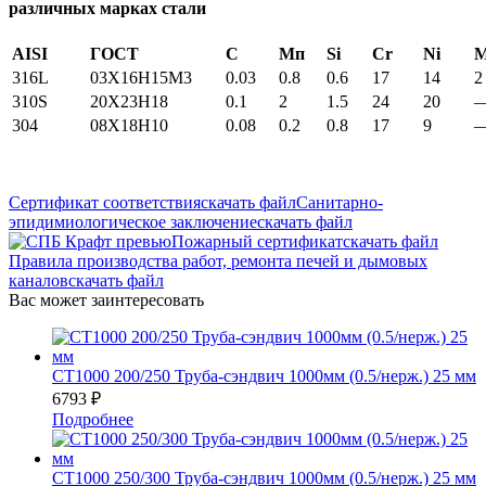
различных марках стали
AISI
ГОСТ
С
Мп
Si
Cr
Ni
316L
03X16H15M3
0.03
0.8
0.6
17
14
2
310S
20Х23Н18
0.1
2
1.5
24
20
304
08Х18Н10
0.08
0.2
0.8
17
9
Сертификат соответствия
скачать файл
Санитарно-
эпидимиологическое заключение
скачать файл
Пожарный сертификат
скачать файл
Правила производства работ, ремонта печей и дымовых
каналов
скачать файл
Вас может заинтересовать
СТ1000 200/250 Труба-сэндвич 1000мм (0.5/нерж.) 25 мм
6793
₽
Подробнее
СТ1000 250/300 Труба-сэндвич 1000мм (0.5/нерж.) 25 мм