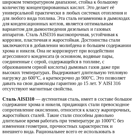
широком температурном диапазоне, стойка к большому
количеству концентрированных кислот. Это делает её
универсаль­ной практически в любых системах отопления и
для любого вида топлива. Эта сталь незаменима в дымоходах
для конденсационных котлов, является оптимальным
вариантом для дымоотведения дизельных и газовых
аппаратов. Сталь AISI316 высокопрочная, устойчивая к
коррозии, пластичная и жаростойкая. Достоинства стали
заключаются в добавлении молибдена и большем содержании
хрома и никеля. Она не коррозирует при воздействии
агрессивного конденсата (в основном, водяные пары,
соединенные с серой, содержащейся в топливе, с
образованием серной кислоты) дымовых газов даже при
высоких температурах. Выдерживает длительную тепловую
нагрузку до 600°С, а краткосрочно до 900°С. Это позволяет
давать на свои дымоходы гарантию до 15 лет. У AISI 316
отсутствуют магнитные свойства.
Сталь AISI310
— аустенитная сталь, имеет в составе большое
содержание хрома и никеля, придающих стали превосходное
сопротивление окислению, относится к классу жаропрочных,
жаростойких сталей. Такие стали способны довольно
длительное время работать при температуре до 1000°С без
изменения геометрии, прочностных характеристик и
внешнего вида. Рациональнее всего ее использовать в