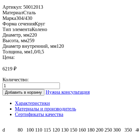
Артикул:
50012013
Материал
Сталь
Марка
304/430
Форма сечения
Круг
Тип элемента
Колено
Диаметр, мм
220
Высота, мм
259
Диаметр внутренний, мм
120
Толщина, мм
1,0/0,5
Цена:
6219
₽
Количество:
Количество
товара
Нужна консультация
Добавить в корзину
СК90
120/220
Характеристики
Колено-
Материалы и производитель
сэндвич
Сертификаты качества
90°
(1,0/
нерж.//0,5/
d
80
100
110
115
120
130
150
160
180
200
250
300
350
4
нерж.)