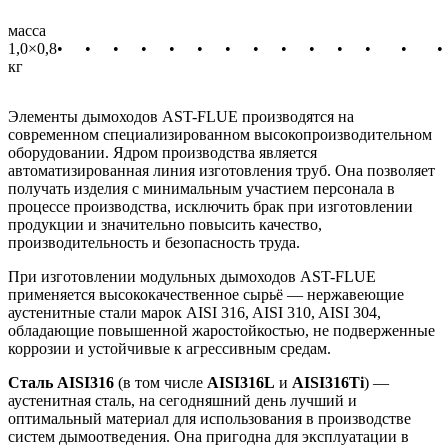
масса
1,0×0,8
•
•
•
•
•
•
•
•
•
•
•
•
•
•
кг
Элементы дымоходов AST-FLUE производятся на
современном специализированном высокопроизводительном
оборудовании. Ядром производства является
автоматизированная линия изготовления труб. Она позволяет
получать изделия с минимальным участием персонала в
процессе производства, исключить брак при изготовлении
продукции и значительно повысить качество,
производительность и безопасность труда.
При изготовлении модульных дымоходов AST-FLUE
применяется высококачественное сырьё — нержавеющие
аустенитные стали марок AISI 316, AISI 310, AISI 304,
обладающие повышенной жаростойкостью, не подверженные
коррозии и устойчивые к агрессивным средам.
Сталь AISI316
(в том числе
AISI316L
и
AISI316Ti
) —
аустенитная сталь, на сегодняшний день лучший и
оптимальный материал для использования в производстве
систем дымоотведения. Она пригодна для эксплуатации в