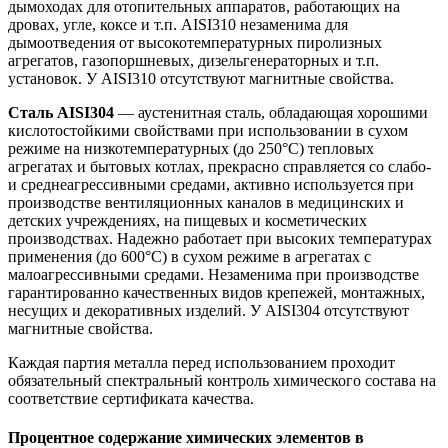
дымоходах для отопительных аппаратов, работающих на
дровах, угле, коксе и т.п. AISI310 незаменима для
дымоотведения от высокотемпературных пиролизных
агрегатов, газопоршневых, дизельгенераторных и т.п.
установок. У AISI310 отсутствуют магнитные свойства.
Сталь AISI304
— аустенитная сталь, обладающая хорошими
кислотостойкими свойствами при использовании в сухом
режиме на низкотемпературных (до 250°С) тепловых
агрегатах и бытовых котлах, прекрасно справляется со слабо-
и среднеагрессивными средами, активно используется при
производстве вентиляционных каналов в медицинских и
детских учреждениях, на пищевых и косметических
производствах. Надежно работает при высоких температурах
применения (до 600°С) в сухом режиме в агрегатах с
малоагрессивными средами. Незаменима при производстве
гарантированно качественных видов крепежей, монтажных,
несущих и декоративных изделий. У AISI304 отсутствуют
магнитные свойства.
Каждая партия металла перед использованием проходит
обязательный спектральный контроль химического состава на
соответствие сертификата качества.
Процентное содержание химических элементов в