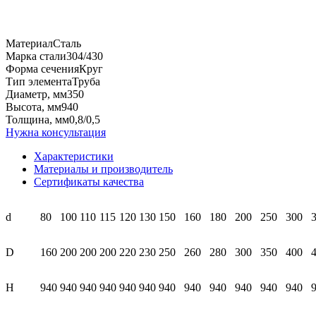
Материал
Сталь
Марка
стали
304/430
Форма сечения
Круг
Тип элемента
Труба
Диаметр, мм
350
Высота, мм
940
Толщина, мм
0,8/0,5
Нужна консультация
Характеристики
Материалы и производитель
Сертификаты качества
d
80
100
110
115
120
130
150
160
180
200
250
300
D
160
200
200
200
220
230
250
260
280
300
350
400
H
940
940
940
940
940
940
940
940
940
940
940
940