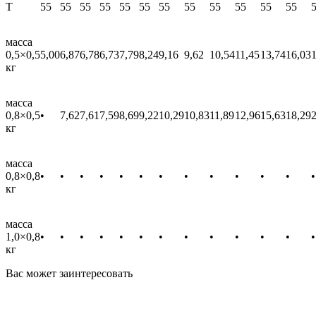
T
55
55
55
55
55
55
55
55
55
55
55
55
масса
0,5×0,5
5,00
6,87
6,78
6,73
7,79
8,24
9,16
9,62
10,54
11,45
13,74
16,03
кг
масса
0,8×0,5
•
7,62
7,61
7,59
8,69
9,22
10,29
10,83
11,89
12,96
15,63
18,29
кг
масса
0,8×0,8
•
•
•
•
•
•
•
•
•
•
•
•
•
кг
масса
1,0×0,8
•
•
•
•
•
•
•
•
•
•
•
•
•
кг
Вас может заинтересовать