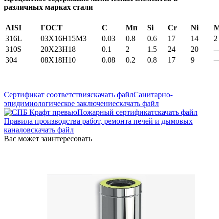
различных марках стали
AISI
ГОСТ
С
Мп
Si
Cr
Ni
316L
03X16H15M3
0.03
0.8
0.6
17
14
2
310S
20Х23Н18
0.1
2
1.5
24
20
304
08Х18Н10
0.08
0.2
0.8
17
9
Сертификат соответствия
скачать файл
Санитарно-
эпидимиологическое заключение
скачать файл
Пожарный сертификат
скачать файл
Правила производства работ, ремонта печей и дымовых
каналов
скачать файл
Вас может заинтересовать