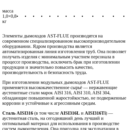
масса
1,0×0,8
•
•
•
•
•
•
•
•
•
•
•
•
•
кг
Элементы дымоходов AST-FLUE производятся на
современном специализированном высокопроизводительном
оборудовании. Ядром производства является
автоматизированная линия изготовления труб. Она позволяет
получать изделия с минимальным участием персонала в
процессе производства, исключить брак при изготовлении
продукции и значительно повысить качество,
производительность и безопасность труда.
При изготовлении модульных дымоходов AST-FLUE
применяется высококачественное сырьё — нержавеющие
аустенитные стали марок AISI 316, AISI 310, AISI 304,
обладающие повышенной жаростойкостью, не подверженные
коррозии и устойчивые к агрессивным средам.
Сталь AISI316
(в том числе
AISI316L
и
AISI316Ti
) —
аустенитная сталь, на сегодняшний день лучший и
оптимальный материал для использования в производстве
систем дымоотведения. Она пригодна для эксплуатации в