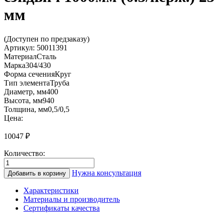
мм
(Доступен по предзаказу)
Артикул:
50011391
Материал
Сталь
Марка
304/430
Форма сечения
Круг
Тип элемента
Труба
Диаметр, мм
400
Высота, мм
940
Толщина, мм
0,5/0,5
Цена:
10047
₽
Количество:
Количество
товара
Нужна консультация
Добавить в корзину
СТ1000
400/450
Характеристики
Труба-
Материалы и производитель
сэндвич
Сертификаты качества
1000мм