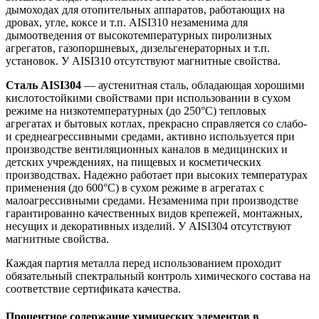
дымоходах для отопительных аппаратов, работающих на
дровах, угле, коксе и т.п. AISI310 незаменима для
дымоотведения от высокотемпературных пиролизных
агрегатов, газопоршневых, дизельгенераторных и т.п.
установок. У AISI310 отсутствуют магнитные свойства.
Сталь AISI304
— аустенитная сталь, обладающая хорошими
кислотостойкими свойствами при использовании в сухом
режиме на низкотемпературных (до 250°С) тепловых
агрегатах и бытовых котлах, прекрасно справляется со слабо-
и среднеагрессивными средами, активно используется при
производстве вентиляционных каналов в медицинских и
детских учреждениях, на пищевых и косметических
производствах. Надежно работает при высоких температурах
применения (до 600°С) в сухом режиме в агрегатах с
малоагрессивными средами. Незаменима при производстве
гарантированно качественных видов крепежей, монтажных,
несущих и декоративных изделий. У AISI304 отсутствуют
магнитные свойства.
Каждая партия металла перед использованием проходит
обязательный спектральный контроль химического состава на
соответствие сертификата качества.
Процентное содержание химических элементов в