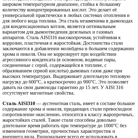
широком температурном диапазоне, стойка к большому
количеству концентрированных кислот. Это делает её
универсаль­ной практически в любых системах отопления и
для любого вида топлива. Эта сталь незаменима в дымоходах
для конденсационных котлов, является оптимальным
вариантом для дымоотведения дизельных и газовых
аппаратов. Сталь AISI316 высокопрочная, устойчивая к
коррозии, пластичная и жаростойкая. Достоинства стали
заключаются в добавлении молибдена и большем содержании
хрома и никеля. Она не коррозирует при воздействии
агрессивного конденсата (в основном, водяные пары,
соединенные с серой, содержащейся в топливе, с
образованием серной кислоты) дымовых газов даже при
высоких температурах. Выдерживает длительную тепловую
нагрузку до 600°С, а краткосрочно до 900°С. Это позволяет
давать на свои дымоходы гарантию до 15 лет. У AISI 316
отсутствуют магнитные свойства.
Сталь AISI310
— аустенитная сталь, имеет в составе большое
содержание хрома и никеля, придающих стали превосходное
сопротивление окислению, относится к классу жаропрочных,
жаростойких сталей. Такие стали способны довольно
длительное время работать при температуре до 1000°С без
изменения геометрии, прочностных характеристик и
внешнего вида. Рациональнее всего ее использовать в