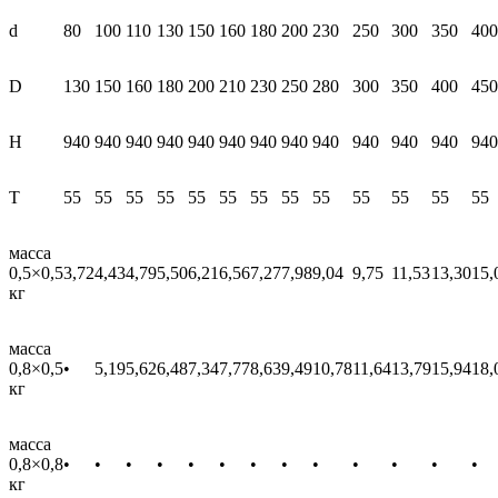
(0.5/
нерж.)
d
80
100
110
130
150
160
180
200
230
250
300
350
400
25
мм
D
130
150
160
180
200
210
230
250
280
300
350
400
450
H
940
940
940
940
940
940
940
940
940
940
940
940
940
T
55
55
55
55
55
55
55
55
55
55
55
55
55
масса
0,5×0,5
3,72
4,43
4,79
5,50
6,21
6,56
7,27
7,98
9,04
9,75
11,53
13,30
15,
кг
масса
0,8×0,5
•
5,19
5,62
6,48
7,34
7,77
8,63
9,49
10,78
11,64
13,79
15,94
18,
кг
масса
0,8×0,8
•
•
•
•
•
•
•
•
•
•
•
•
•
кг