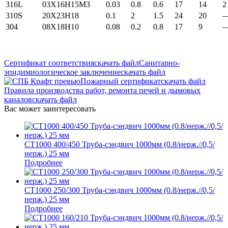
316L
03X16H15M3
0.03
0.8
0.6
17
14
2
310S
20Х23Н18
0.1
2
1.5
24
20
304
08Х18Н10
0.08
0.2
0.8
17
9
Сертификат соответствия
скачать файл
Санитарно-
эпидимиологическое заключение
скачать файл
Пожарный сертификат
скачать файл
Правила производства работ, ремонта печей и дымовых
каналов
скачать файл
Вас может заинтересовать
СТ1000 400/450 Труба-сэндвич 1000мм (0.8/нерж.//0,5/
нерж.) 25 мм
Подробнее
СТ1000 250/300 Труба-сэндвич 1000мм (0.8/нерж.//0,5/
нерж.) 25 мм
Подробнее