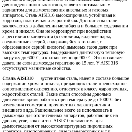
для конденсационных котлов, является оптимальным
вариантом для дымоотведения дизельных и газовых
аппаратов. Сталь AISI316 высокопрочная, устойчивая к
коррозии, пластичная и жаростойкая. Достоинства стали
заключаются в добавлении молибдена и большем содержании
хрома и никеля. Она не коррозирует при воздействии
агрессивного конденсата (в основном, водяные пары,
соединенные с серой, содержащейся в топливе, с
образованием серной кислоты) дымовых газов даже при
высоких температурах. Выдерживает длительную тепловую
нагрузку до 600°С, а краткосрочно до 900°С. Это позволяет
давать на свои дымоходы гарантию до 15 лет. У AISI 316
отсутствуют магнитные свойства.
Сталь AISI310
— аустенитная сталь, имеет в составе большое
содержание хрома и никеля, придающих стали превосходное
сопротивление окислению, относится к классу жаропрочных,
жаростойких сталей. Такие стали способны довольно
длительное время работать при температуре до 1000°С без
изменения геометрии, прочностных характеристик и
внешнего вида. Рациональнее всего ее использовать в
дымоходах для отопительных аппаратов, работающих на
дровах, угле, коксе и т.п. AISI310 незаменима для
дымоотведения от высокотемпературных пиролизных
агрегатов, газопоршневых, дизельгенераторных и т.п.