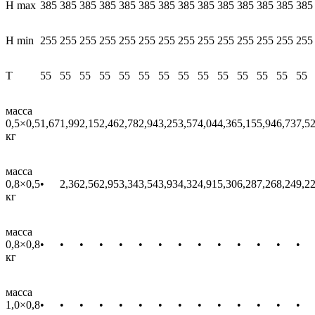
Н max
385
385
385
385
385
385
385
385
385
385
385
385
385
385
Н min
255
255
255
255
255
255
255
255
255
255
255
255
255
255
Т
55
55
55
55
55
55
55
55
55
55
55
55
55
55
масса
0,5×0,5
1,67
1,99
2,15
2,46
2,78
2,94
3,25
3,57
4,04
4,36
5,15
5,94
6,73
7,5
кг
масса
0,8×0,5
•
2,36
2,56
2,95
3,34
3,54
3,93
4,32
4,91
5,30
6,28
7,26
8,24
9,2
кг
масса
0,8×0,8
•
•
•
•
•
•
•
•
•
•
•
•
•
•
кг
масса
1,0×0,8
•
•
•
•
•
•
•
•
•
•
•
•
•
•