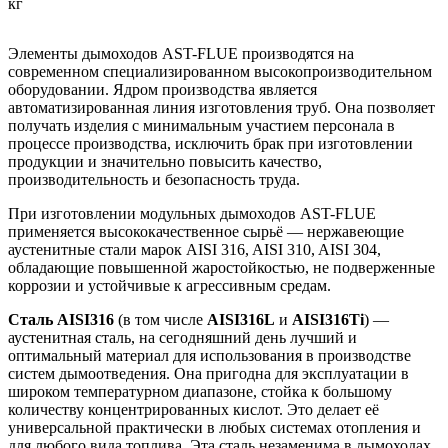
кг
Элементы дымоходов AST-FLUE производятся на
современном специализированном высокопроизводительном
оборудовании. Ядром производства является
автоматизированная линия изготовления труб. Она позволяет
получать изделия с минимальным участием персонала в
процессе производства, исключить брак при изготовлении
продукции и значительно повысить качество,
производительность и безопасность труда.
При изготовлении модульных дымоходов AST-FLUE
применяется высококачественное сырьё — нержавеющие
аустенитные стали марок AISI 316, AISI 310, AISI 304,
обладающие повышенной жаростойкостью, не подверженные
коррозии и устойчивые к агрессивным средам.
Сталь AISI316
(в том числе
AISI316L
и
AISI316Ti
) —
аустенитная сталь, на сегодняшний день лучший и
оптимальный материал для использования в производстве
систем дымоотведения. Она пригодна для эксплуатации в
широком температурном диапазоне, стойка к большому
количеству концентрированных кислот. Это делает её
универсаль­ной практически в любых системах отопления и
для любого вида топлива. Эта сталь незаменима в дымоходах