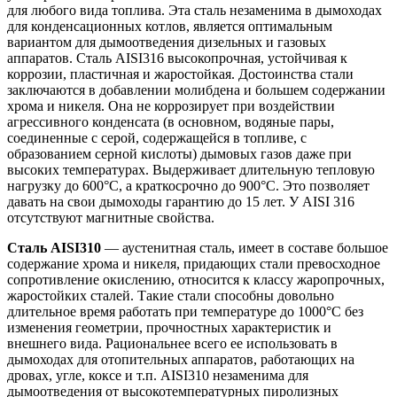
для любого вида топлива. Эта сталь незаменима в дымоходах
для конденсационных котлов, является оптимальным
вариантом для дымоотведения дизельных и газовых
аппаратов. Сталь AISI316 высокопрочная, устойчивая к
коррозии, пластичная и жаростойкая. Достоинства стали
заключаются в добавлении молибдена и большем содержании
хрома и никеля. Она не коррозирует при воздействии
агрессивного конденсата (в основном, водяные пары,
соединенные с серой, содержащейся в топливе, с
образованием серной кислоты) дымовых газов даже при
высоких температурах. Выдерживает длительную тепловую
нагрузку до 600°С, а краткосрочно до 900°С. Это позволяет
давать на свои дымоходы гарантию до 15 лет. У AISI 316
отсутствуют магнитные свойства.
Сталь AISI310
— аустенитная сталь, имеет в составе большое
содержание хрома и никеля, придающих стали превосходное
сопротивление окислению, относится к классу жаропрочных,
жаростойких сталей. Такие стали способны довольно
длительное время работать при температуре до 1000°С без
изменения геометрии, прочностных характеристик и
внешнего вида. Рациональнее всего ее использовать в
дымоходах для отопительных аппаратов, работающих на
дровах, угле, коксе и т.п. AISI310 незаменима для
дымоотведения от высокотемпературных пиролизных