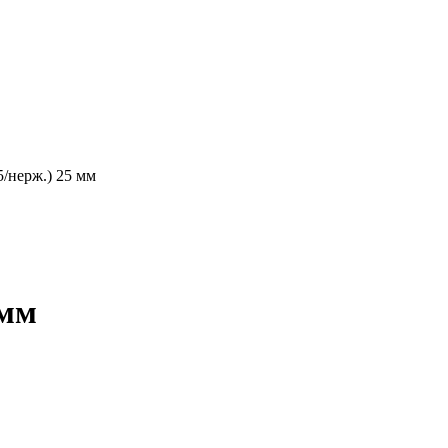
5/нерж.) 25 мм
 мм