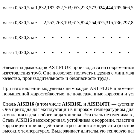
масса 0,5×0,5 кг
1,83
2,18
2,35
2,70
3,05
3,22
3,57
3,92
4,44
4,79
5,66
6,5
масса 0,8×0,5 кг
•
2,55
2,76
3,19
3,61
3,82
4,25
4,67
5,31
5,73
6,79
7,8
масса 0,8×0,8 кг
•
•
•
•
•
•
•
•
•
•
•
•
масса 1,0×0,8 кг
•
•
•
•
•
•
•
•
•
•
•
•
Элементы дымоходов AST-FLUE производятся на современном 
изготовления труб. Она позволяет получать изделия с минима
качество, производительность и безопасность труда.
При изготовлении модульных дымоходов AST-FLUE применяется
повышенной жаростойкостью, не подверженные коррозии и ус
Сталь AISI316
(в том числе
AISI316L
и
AISI316Ti
) — аустени
Она пригодна для эксплуатации в широком температурном диап
отопления и для любого вида топлива. Эта сталь незаменима 
Сталь AISI316 высокопрочная, устойчивая к коррозии, пласти
коррозирует при воздействии агрессивного конденсата (в осно
высоких температурах. Выдерживает длительную тепловую нагру