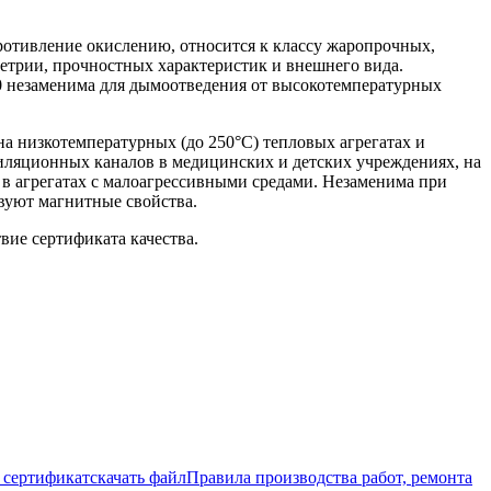
ротивление окислению, относится к классу жаропрочных,
метрии, прочностных характеристик и внешнего вида.
310 незаменима для дымоотведения от высокотемпературных
а низкотемпературных (до 250°С) тепловых агрегатах и
тиляционных каналов в медицинских и детских учреждениях, на
 в агрегатах с малоагрессивными средами. Незаменима при
вуют магнитные свойства.
вие сертификата качества.
сертификат
скачать файл
Правила производства работ, ремонта