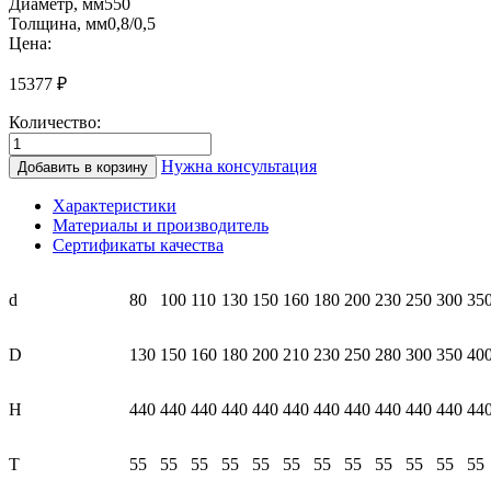
Диаметр, мм
550
Толщина, мм
0,8/0,5
Цена:
15377
₽
Количество:
Количество
товара
Нужна консультация
Добавить в корзину
СТ500
550/600
Характеристики
Труба-
Материалы и производитель
сэндвич
Сертификаты качества
500мм
(0.8/
нерж.//0,5/
d
80
100
110
130
150
160
180
200
230
250
300
35
нерж.)
25
D
130
150
160
180
200
210
230
250
280
300
350
40
мм
H
440
440
440
440
440
440
440
440
440
440
440
44
T
55
55
55
55
55
55
55
55
55
55
55
55