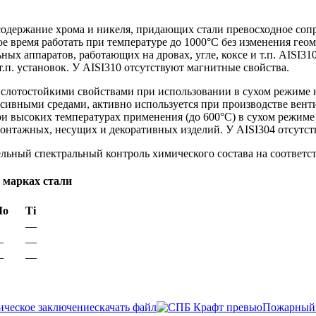
 содержание хрома и никеля, придающих стали превосходное соп
е время работать при температуре до 1000°С без изменения гео
ьных аппаратов, работающих на дровах, угле, коксе и т.п. AISI
.п. установок. У AISI310 отсутствуют магнитные свойства.
слотостойкими свойствами при использовании в сухом режиме н
ессивными средами, активно используется при производстве вен
и высоких температурах применения (до 600°С) в сухом режиме
онтажных, несущих и декоративных изделий. У AISI304 отсутст
льный спектральный контроль химического состава на соответст
 марках стали
Мо
Ti
—
—
—
—
—
ческое заключение
скачать файл
Пожарный 