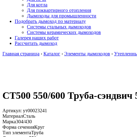
Для котла
Для поквартирного отопления
Дымоходы для промышленности
Подобрать дымоход по материалу
Системы стальных дымоходов
Системы керамических дымоходов
Галерея наших работ
Рассчитать дымоход
Главная страница
›
Каталог
›
Элементы дымоходов
›
Утепленн
СТ500 550/600 Труба-сэндвич 5
Артикул:
ут00023241
Материал
Сталь
Марка
304/430
Форма сечения
Круг
Тип элемента
Труба