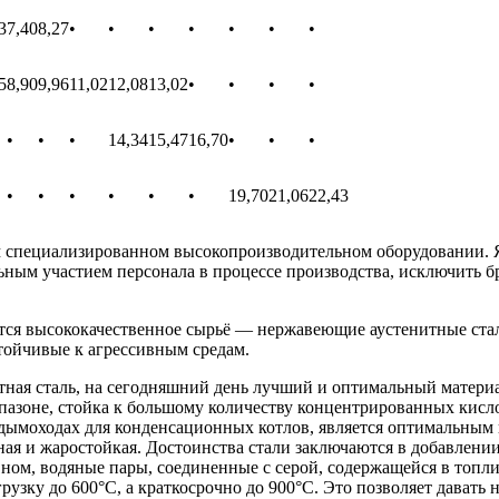
3
7,40
8,27
•
•
•
•
•
•
•
5
8,90
9,96
11,02
12,08
13,02
•
•
•
•
•
•
•
14,34
15,47
16,70
•
•
•
•
•
•
•
•
•
19,70
21,06
22,43
специализированном высокопроизводительном оборудовании. Я
льным участием персонала в процессе производства, исключить 
 высококачественное сырьё — нержавеющие аустенитные стали 
тойчивые к агрессивным средам.
тная сталь, на сегодняшний день лучший и оптимальный материа
азоне, стойка к большому количеству концентрированных кислот
в дымоходах для конденсационных котлов, является оптимальным
чная и жаростойкая. Достоинства стали заключаются в добавлени
вном, водяные пары, соединенные с серой, содержащейся в топл
зку до 600°С, а краткосрочно до 900°С. Это позволяет давать н