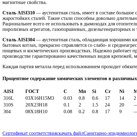
магнитные свойства.
Сталь AISI310
— аустенитная сталь, имеет в составе большое
жаростойких сталей. Такие стали способны довольно длительно
Рациональнее всего ее использовать в дымоходах для отопител
пиролизных агрегатов, газопоршневых, дизельгенераторных и т
Сталь AISI304
— аустенитная сталь, обладающая хорошими ки
бытовых котлах, прекрасно справляется со слабо- и среднеагр
пищевых и косметических производствах. Надежно работает пр
производстве гарантированно качественных видов крепежей, м
Каждая партия металла перед использованием проходит обязате
Процентное содержание химических элементов в различных
AISI
ГОСТ
С
Мп
Si
Cr
Ni
316L
03X16H15M3
0.03
0.8
0.6
17
14
2
310S
20Х23Н18
0.1
2
1.5
24
20
304
08Х18Н10
0.08
0.2
0.8
17
9
Сертификат соответствия
скачать файл
Санитарно-эпидимиологи