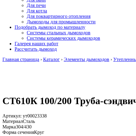
Для печи
Для котла
Для поквартирного отопления
Дымоходы для промышленности
Подобрать дымоход по материалу
Системы стальных дымоходов
Системы керамических дымоходов
Галерея наших работ
Рассчитать дымоход
Главная страница
›
Каталог
›
Элементы дымоходов
›
Утепленн
СТ610К 100/200 Труба-сэндвич
Артикул:
ут00023338
Материал
Сталь
Марка
304/430
Форма сечения
Круг