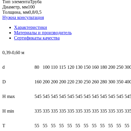
Тип элемента
Труба
Диаметр, мм
100
Толщина, мм
0,8/0,5
Нужна консультация
Характеристики
Материалы и производитель
Сертификаты качества
0,39-0,60 м
d
80
100
110
115
120
130
150
160
180
200
250
30
D
160
200
200
200
220
230
250
260
280
300
350
40
Н max
545
545
545
545
545
545
545
545
545
545
545
54
Н min
335
335
335
335
335
335
335
335
335
335
335
33
Т
55
55
55
55
55
55
55
55
55
55
55
55