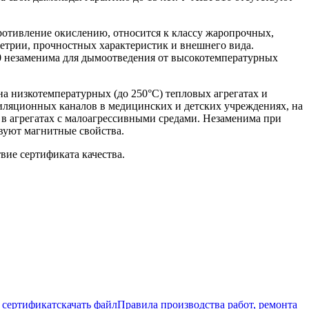
ротивление окислению, относится к классу жаропрочных,
метрии, прочностных характеристик и внешнего вида.
310 незаменима для дымоотведения от высокотемпературных
а низкотемпературных (до 250°С) тепловых агрегатах и
тиляционных каналов в медицинских и детских учреждениях, на
 в агрегатах с малоагрессивными средами. Незаменима при
вуют магнитные свойства.
вие сертификата качества.
сертификат
скачать файл
Правила производства работ, ремонта