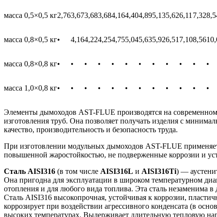
масса 0,5×0,5 кг
2,76
3,67
3,68
3,68
4,16
4,40
4,89
5,13
5,62
6,11
7,32
8,5
масса 0,8×0,5 кг
•
4,16
4,22
4,25
4,75
5,04
5,63
5,92
6,51
7,10
8,56
10,
масса 0,8×0,8 кг
•
•
•
•
•
•
•
•
•
•
•
•
масса 1,0×0,8 кг
•
•
•
•
•
•
•
•
•
•
•
•
Элементы дымоходов AST-FLUE производятся на современном 
изготовления труб. Она позволяет получать изделия с минима
качество, производительность и безопасность труда.
При изготовлении модульных дымоходов AST-FLUE применяется
повышенной жаростойкостью, не подверженные коррозии и ус
Сталь AISI316
(в том числе
AISI316L
и
AISI316Ti
) — аустени
Она пригодна для эксплуатации в широком температурном диап
отопления и для любого вида топлива. Эта сталь незаменима 
Сталь AISI316 высокопрочная, устойчивая к коррозии, пласти
коррозирует при воздействии агрессивного конденсата (в осно
высоких температурах. Выдерживает длительную тепловую нагру