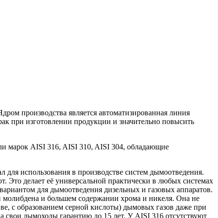
дром производства является автоматизированная линия
брак при изготовлении продукции и значительно повысить
марок AISI 316, AISI 310, AISI 304, обладающие
л для использования в производстве систем дымоотведения.
. Это делает её универсаль­ной практически в любых системах
 вариантом для дымоотведения дизельных и газовых аппаратов.
и молибдена и большем содержании хрома и никеля. Она не
иве, с образованием серной кислоты) дымовых газов даже при
а свои дымоходы гарантию до 15 лет. У AISI 316 отсутствуют