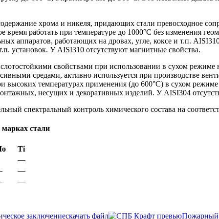
 содержание хрома и никеля, придающих стали превосходное соп
е время работать при температуре до 1000°С без изменения гео
ьных аппаратов, работающих на дровах, угле, коксе и т.п. AISI
.п. установок. У AISI310 отсутствуют магнитные свойства.
слотостойкими свойствами при использовании в сухом режиме н
ессивными средами, активно используется при производстве вен
и высоких температурах применения (до 600°С) в сухом режиме
онтажных, несущих и декоративных изделий. У AISI304 отсутст
льный спектральный контроль химического состава на соответст
 марках стали
Мо
Ti
—
—
—
—
—
ческое заключение
скачать файл
Пожарный 