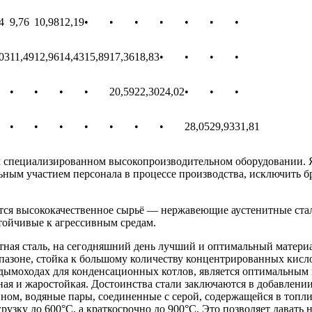
4
9,76
10,98
12,19
•
•
•
•
•
•
•
03
11,49
12,96
14,43
15,89
17,36
18,83
•
•
•
•
•
•
•
•
20,59
22,30
24,02
•
•
•
•
•
•
•
•
•
•
28,05
29,93
31,81
специализированном высокопроизводительном оборудовании. Я
льным участием персонала в процессе производства, исключить 
 высококачественное сырьё — нержавеющие аустенитные стали 
тойчивые к агрессивным средам.
тная сталь, на сегодняшний день лучший и оптимальный материа
азоне, стойка к большому количеству концентрированных кислот
в дымоходах для конденсационных котлов, является оптимальным
чная и жаростойкая. Достоинства стали заключаются в добавлени
вном, водяные пары, соединенные с серой, содержащейся в топл
зку до 600°С, а краткосрочно до 900°С. Это позволяет давать н