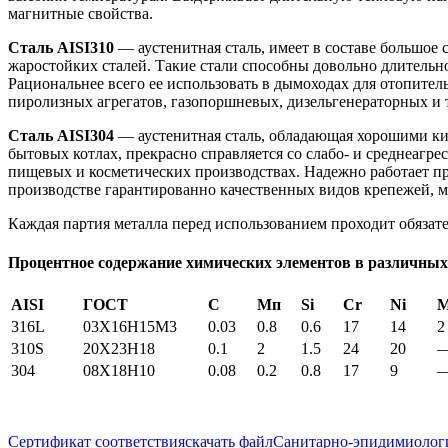
магнитные свойства.
Сталь AISI310
— аустенитная сталь, имеет в составе большое
жаростойких сталей. Такие стали способны довольно длительно
Рациональнее всего ее использовать в дымоходах для отопител
пиролизных агрегатов, газопоршневых, дизельгенераторных и т
Сталь AISI304
— аустенитная сталь, обладающая хорошими ки
бытовых котлах, прекрасно справляется со слабо- и среднеагр
пищевых и косметических производствах. Надежно работает пр
производстве гарантированно качественных видов крепежей, м
Каждая партия металла перед использованием проходит обязате
Процентное содержание химических элементов в различных
AISI
ГОСТ
С
Мп
Si
Cr
Ni
316L
03X16H15M3
0.03
0.8
0.6
17
14
2
310S
20Х23Н18
0.1
2
1.5
24
20
304
08Х18Н10
0.08
0.2
0.8
17
9
Сертификат соответствия
скачать файл
Санитарно-эпидимиологи