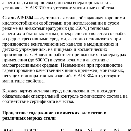
агрегатов, газопоршневых, дизельгенераторных и т.п.
установок. У AISI310 отсутствуют магнитные свойства.
Сталь AISI304
— аустенитная сталь, обладающая хорошими
кислотостойкими свойствами при использовании в сухом
режиме на низкотемпературных (до 250°С) тепловых
агрегатах и бытовых котлах, прекрасно справляется со слабо-
и среднеагрессивными средами, активно используется при
производстве вентиляционных каналов в медицинских и
детских учреждениях, на пищевых и косметических
производствах. Надежно работает при высоких температурах
применения (до 600°С) в сухом режиме в агрегатах с
малоагрессивными средами. Незаменима при производстве
гарантированно качественных видов крепежей, монтажных,
несущих и декоративных изделий. У AISI304 отсутствуют
магнитные свойства.
Каждая партия металла перед использованием проходит
обязательный спектральный контроль химического состава на
соответствие сертификата качества.
Процентное содержание химических элементов в
различных марках стали
AISI
ГОСТ
С
Мп
Si
Cr
Ni