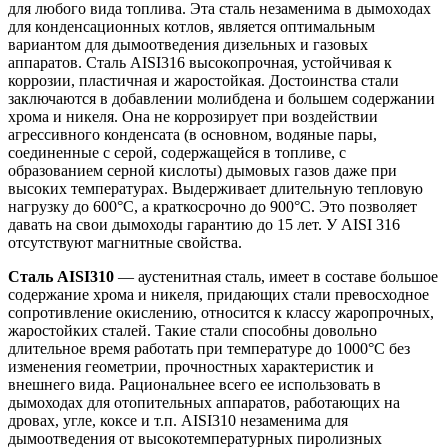
для любого вида топлива. Эта сталь незаменима в дымоходах
для конденсационных котлов, является оптимальным
вариантом для дымоотведения дизельных и газовых
аппаратов. Сталь AISI316 высокопрочная, устойчивая к
коррозии, пластичная и жаростойкая. Достоинства стали
заключаются в добавлении молибдена и большем содержании
хрома и никеля. Она не коррозирует при воздействии
агрессивного конденсата (в основном, водяные пары,
соединенные с серой, содержащейся в топливе, с
образованием серной кислоты) дымовых газов даже при
высоких температурах. Выдерживает длительную тепловую
нагрузку до 600°С, а краткосрочно до 900°С. Это позволяет
давать на свои дымоходы гарантию до 15 лет. У AISI 316
отсутствуют магнитные свойства.
Сталь AISI310
— аустенитная сталь, имеет в составе большое
содержание хрома и никеля, придающих стали превосходное
сопротивление окислению, относится к классу жаропрочных,
жаростойких сталей. Такие стали способны довольно
длительное время работать при температуре до 1000°С без
изменения геометрии, прочностных характеристик и
внешнего вида. Рациональнее всего ее использовать в
дымоходах для отопительных аппаратов, работающих на
дровах, угле, коксе и т.п. AISI310 незаменима для
дымоотведения от высокотемпературных пиролизных