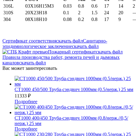
316L
03X16H15M3
0.03
0.8
0.6
17
14
2
310S
20Х23Н18
0.1
2
1.5
24
20
304
08Х18Н10
0.08
0.2
0.8
17
9
Сертификат соответствия
скачать файл
Санитарно-
эпидимиологическое заключение
скачать файл
Пожарный сертификат
скачать файл
Правила производства работ, ремонта печей и дымовых
каналов
скачать файл
Вас может заинтересовать
СТ1000 450/500 Труба-сэндвич 1000мм (0.5/нерж.) 25 мм
11333
₽
Подробнее
СТ1000 400/450 Труба-сэндвич 1000мм (0.8/нерж.//0,5/
нерж.) 25 мм
Подробнее