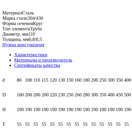
Материал
Сталь
Марка
стали
304/430
Форма сечения
Круг
Тип элемента
Труба
Диаметр, мм
110
Толщина, мм
0,8/0,5
Нужна консультация
Характеристики
Материалы и производитель
Сертификаты качества
d
80
100
110
115
120
130
150
160
180
200
250
300
350
400
D
160
200
200
200
220
230
250
260
280
300
350
400
450
500
H
190
190
190
190
190
190
190
190
190
190
190
190
190
190
T
55
55
55
55
55
55
55
55
55
55
55
55
55
55