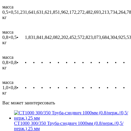
масса
0,5×0,5
1,23
1,64
1,63
1,62
1,85
1,96
2,17
2,27
2,48
2,69
3,21
3,73
4,26
4,7
кг
масса
0,8×0,5
•
1,83
1,84
1,84
2,08
2,20
2,45
2,57
2,82
3,07
3,68
4,30
4,92
5,5
кг
масса
0,8×0,8
•
•
•
•
•
•
•
•
•
•
•
•
•
•
кг
масса
1,0×0,8
•
•
•
•
•
•
•
•
•
•
•
•
•
•
кг
Вас может заинтересовать
СТ1000 300/350 Труба-сэндвич 1000мм (0.8/нерж.//0,5/
нерж.) 25 мм