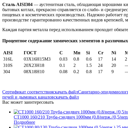
Сталь AISI304
— аустенитная сталь, обладающая хорошими ки
бытовых котлах, прекрасно справляется со слабо- и среднеагр
пищевых и косметических производствах. Надежно работает пр
производстве гарантированно качественных видов крепежей, м
Каждая партия металла перед использованием проходит обязате
Процентное содержание химических элементов в различных
AISI
ГОСТ
С
Мп
Si
Cr
Ni
316L
03X16H15M3
0.03
0.8
0.6
17
14
2
310S
20Х23Н18
0.1
2
1.5
24
20
304
08Х18Н10
0.08
0.2
0.8
17
9
Сертификат соответствия
скачать файл
Санитарно-эпидимиологи
печей и дымовых каналов
скачать файл
Вас может заинтересовать
СТ1000 160/210 Труба-сэндвич 1000мм (0.8/нерж.//0,5/нер
Подробнее