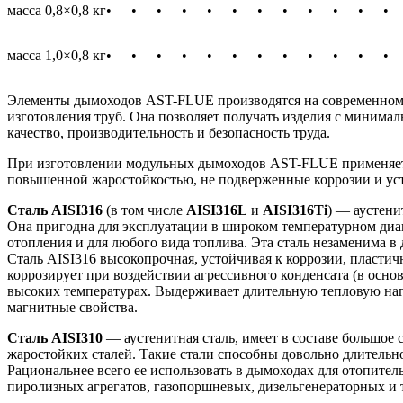
масса 0,8×0,8 кг
•
•
•
•
•
•
•
•
•
•
•
•
масса 1,0×0,8 кг
•
•
•
•
•
•
•
•
•
•
•
•
Элементы дымоходов AST-FLUE производятся на современном 
изготовления труб. Она позволяет получать изделия с минима
качество, производительность и безопасность труда.
При изготовлении модульных дымоходов AST-FLUE применяется
повышенной жаростойкостью, не подверженные коррозии и ус
Сталь AISI316
(в том числе
AISI316L
и
AISI316Ti
) — аустени
Она пригодна для эксплуатации в широком температурном диап
отопления и для любого вида топлива. Эта сталь незаменима 
Сталь AISI316 высокопрочная, устойчивая к коррозии, пласти
коррозирует при воздействии агрессивного конденсата (в осно
высоких температурах. Выдерживает длительную тепловую нагру
магнитные свойства.
Сталь AISI310
— аустенитная сталь, имеет в составе большое
жаростойких сталей. Такие стали способны довольно длительно
Рациональнее всего ее использовать в дымоходах для отопител
пиролизных агрегатов, газопоршневых, дизельгенераторных и т