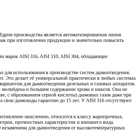
дром производства является автоматизированная линия
брак при изготовлении продукции и значительно повысить
марок AISI 316, AISI 310, AISI 304, обладающие
л для использования в производстве систем дымоотведения.
. Это делает её универсаль­ной практически в любых системах
 вариантом для дымоотведения дизельных и газовых аппаратов.
и молибдена и большем содержании хрома и никеля. Она не
иве, с образованием серной кислоты) дымовых газов даже при
а свои дымоходы гарантию до 15 лет. У AISI 316 отсутствуют
ротивление окислению, относится к классу жаропрочных,
метрии, прочностных характеристик и внешнего вида.
310 незаменима для дымоотведения от высокотемпературных