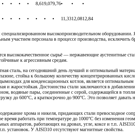
•
•
•
•
8,61
9,07
9,76
•
•
•
•
•
•
•
•
•
•
11,33
12,08
12,84
специализированном высокопроизводительном оборудовании. Я
льным участием персонала в процессе производства, исключить 
 высококачественное сырьё — нержавеющие аустенитные стали 
тойчивые к агрессивным средам.
тная сталь, на сегодняшний день лучший и оптимальный материа
азоне, стойка к большому количеству концентрированных кислот
в дымоходах для конденсационных котлов, является оптимальным
чная и жаростойкая. Достоинства стали заключаются в добавлени
вном, водяные пары, соединенные с серой, содержащейся в топл
зку до 600°С, а краткосрочно до 900°С. Это позволяет давать н
 содержание хрома и никеля, придающих стали превосходное соп
е время работать при температуре до 1000°С без изменения гео
ьных аппаратов, работающих на дровах, угле, коксе и т.п. AISI
.п. установок. У AISI310 отсутствуют магнитные свойства.