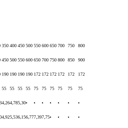
0
350
400
450
500
550
600
650
700
750
800
0
450
500
550
600
650
700
750
800
850
900
0
190
190
190
190
172
172
172
172
172
172
55
55
55
55
75
75
75
75
75
75
3
4,26
4,78
5,30
•
•
•
•
•
•
•
0
4,92
5,53
6,15
6,77
7,39
7,75
•
•
•
•