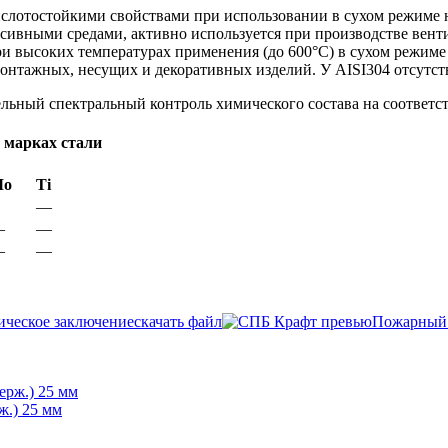
слотостойкими свойствами при использовании в сухом режиме н
ессивными средами, активно используется при производстве вен
и высоких температурах применения (до 600°С) в сухом режиме
онтажных, несущих и декоративных изделий. У AISI304 отсутст
льный спектральный контроль химического состава на соответст
 марках стали
Мо
Ti
—
—
—
—
—
ческое заключение
скачать файл
Пожарный 
ж.) 25 мм