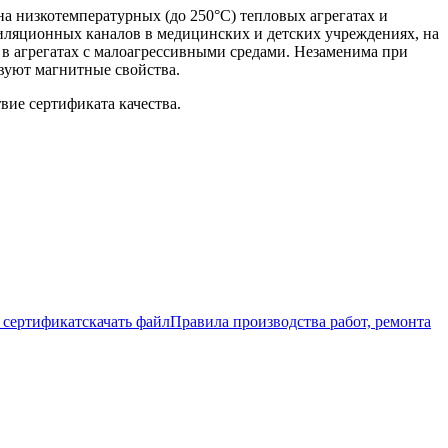
а низкотемпературных (до 250°С) тепловых агрегатах и
тиляционных каналов в медицинских и детских учреждениях, на
 в агрегатах с малоагрессивными средами. Незаменима при
вуют магнитные свойства.
вие сертификата качества.
сертификат
скачать файл
Правила производства работ, ремонта