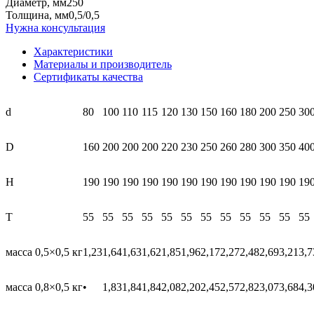
Диаметр, мм
250
Толщина, мм
0,5/0,5
Нужна консультация
Характеристики
Материалы и производитель
Сертификаты качества
d
80
100
110
115
120
130
150
160
180
200
250
30
D
160
200
200
200
220
230
250
260
280
300
350
40
H
190
190
190
190
190
190
190
190
190
190
190
19
T
55
55
55
55
55
55
55
55
55
55
55
55
масса 0,5×0,5 кг
1,23
1,64
1,63
1,62
1,85
1,96
2,17
2,27
2,48
2,69
3,21
3,7
масса 0,8×0,5 кг
•
1,83
1,84
1,84
2,08
2,20
2,45
2,57
2,82
3,07
3,68
4,3