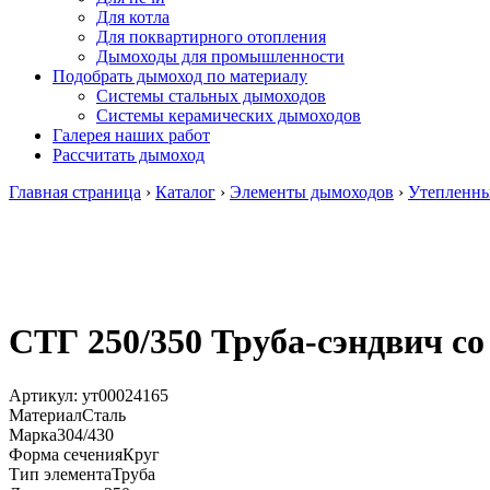
Для котла
Для поквартирного отопления
Дымоходы для промышленности
Подобрать дымоход по материалу
Системы стальных дымоходов
Системы керамических дымоходов
Галерея наших работ
Рассчитать дымоход
Главная страница
›
Каталог
›
Элементы дымоходов
›
Утепленн
СТГ 250/350 Труба-сэндвич со
Артикул:
ут00024165
Материал
Сталь
Марка
304/430
Форма сечения
Круг
Тип элемента
Труба