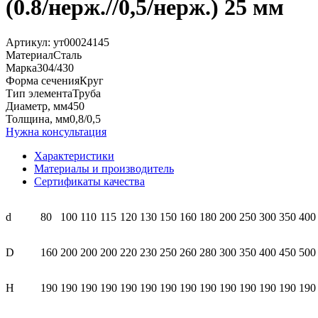
(0.8/нерж.//0,5/нерж.) 25 мм
Артикул:
ут00024145
Материал
Сталь
Марка
304/430
Форма сечения
Круг
Тип элемента
Труба
Диаметр, мм
450
Толщина, мм
0,8/0,5
Нужна консультация
Характеристики
Материалы и производитель
Сертификаты качества
d
80
100
110
115
120
130
150
160
180
200
250
300
350
400
D
160
200
200
200
220
230
250
260
280
300
350
400
450
500
H
190
190
190
190
190
190
190
190
190
190
190
190
190
190