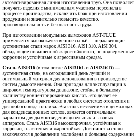
автоматизированная линия изготовления труб. Она позволяет
получать изделия с минимальным участием персонала в
процессе производства, исключить брак при изготовлении
продукции и значительно повысить качество,
производительность и безопасность труда.
При изготовлении модульных дымоходов AST-FLUE
применяется высококачественное сырьё — нержавеющие
аустенитные стали марок AISI 316, AISI 310, AISI 304,
обладающие повышенной жаростойкостью, не подверженные
коррозии и устойчивые к агрессивным средам.
Сталь AISI316
(в том числе
AISI316L
и
AISI316Ti
) —
аустенитная сталь, на сегодняшний день лучший и
оптимальный материал для использования в производстве
систем дымоотведения. Она пригодна для эксплуатации в
широком температурном диапазоне, стойка к большому
количеству концентрированных кислот. Это делает её
универсаль­ной практически в любых системах отопления и
для любого вида топлива. Эта сталь незаменима в дымоходах
для конденсационных котлов, является оптимальным
вариантом для дымоотведения дизельных и газовых
аппаратов. Сталь AISI316 высокопрочная, устойчивая к
коррозии, пластичная и жаростойкая. Достоинства стали
заключаются в добавлении молибдена и большем содержании