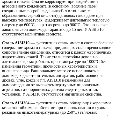
хрома и никеля. Она не коррозирует при воздействии
агрессивного конденсата (в основном, водяные пары,
соединенные с серой, содержащейся в топливе, с
образованием серной кислоты) дымовых газов даже при
высоких температурах. Выдерживает длительную тепловую
нагрузку до 600°С, а краткосрочно до 900°С. Это позволяет
давать на свои дымоходы гарантию до 15 лет. У AISI 316
отсутствуют магнитные свойства.
Сталь AISI310
— аустенитная сталь, имеет в составе большое
содержание хрома и никеля, придающих стали превосходное
сопротивление окислению, относится к классу жаропрочных,
жаростойких сталей. Такие стали способны довольно
длительное время работать при температуре до 1000°С без
изменения геометрии, прочностных характеристик и
внешнего вида. Рациональнее всего ее использовать в
дымоходах для отопительных аппаратов, работающих на
дровах, угле, коксе и т.п. AISI310 незаменима для
дымоотведения от высокотемпературных пиролизных
агрегатов, газопоршневых, дизельгенераторных и т.п.
установок. У AISI310 отсутствуют магнитные свойства.
Сталь AISI304
— аустенитная сталь, обладающая хорошими
кислотостойкими свойствами при использовании в сухом
режиме на низкотемпературных (до 250°С) тепловых