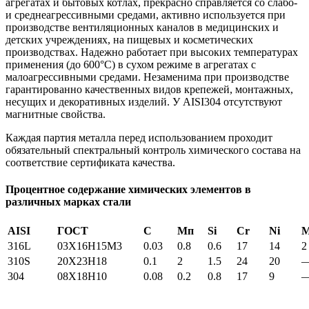
агрегатах и бытовых котлах, прекрасно справляется со слабо-
и среднеагрессивными средами, активно используется при
производстве вентиляционных каналов в медицинских и
детских учреждениях, на пищевых и косметических
производствах. Надежно работает при высоких температурах
применения (до 600°С) в сухом режиме в агрегатах с
малоагрессивными средами. Незаменима при производстве
гарантированно качественных видов крепежей, монтажных,
несущих и декоративных изделий. У AISI304 отсутствуют
магнитные свойства.
Каждая партия металла перед использованием проходит
обязательный спектральный контроль химического состава на
соответствие сертификата качества.
Процентное содержание химических элементов в
различных марках стали
AISI
ГОСТ
С
Мп
Si
Cr
Ni
316L
03X16H15M3
0.03
0.8
0.6
17
14
2
310S
20Х23Н18
0.1
2
1.5
24
20
304
08Х18Н10
0.08
0.2
0.8
17
9