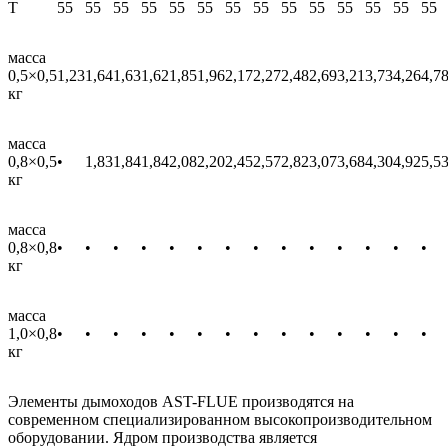
T
55
55
55
55
55
55
55
55
55
55
55
55
55
55
масса
0,5×0,5
1,23
1,64
1,63
1,62
1,85
1,96
2,17
2,27
2,48
2,69
3,21
3,73
4,26
4,7
кг
масса
0,8×0,5
•
1,83
1,84
1,84
2,08
2,20
2,45
2,57
2,82
3,07
3,68
4,30
4,92
5,5
кг
масса
0,8×0,8
•
•
•
•
•
•
•
•
•
•
•
•
•
•
кг
масса
1,0×0,8
•
•
•
•
•
•
•
•
•
•
•
•
•
•
кг
Элементы дымоходов AST-FLUE производятся на
современном специализированном высокопроизводительном
оборудовании. Ядром производства является