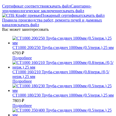
Сертификат соответствия
скачать файл
Санитарно-
эпидимиологическое заключение
скачать файл
Пожарный сертификат
скачать файл
Правила производства работ, ремонта печей и дымовых
каналов
скачать файл
Вас может заинтересовать
СТ1000 200/250 Труба-сэндвич 1000мм (0.5/нерж.) 25 мм
6793
₽
Подробнее
СТ1000 160/210 Труба-сэндвич 1000мм (0.8/нерж.//0,5/
нерж.) 25 мм
Подробнее
СТ1000 180/230 Труба-сэндвич 1000мм (0.5/нерж.) 25 мм
7803
₽
Подробнее