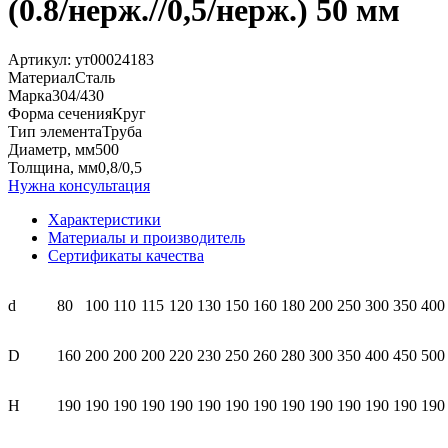
(0.8/нерж.//0,5/нерж.) 50 мм
Артикул:
ут00024183
Материал
Сталь
Марка
304/430
Форма сечения
Круг
Тип элемента
Труба
Диаметр, мм
500
Толщина, мм
0,8/0,5
Нужна консультация
Характеристики
Материалы и производитель
Сертификаты качества
d
80
100
110
115
120
130
150
160
180
200
250
300
350
400
D
160
200
200
200
220
230
250
260
280
300
350
400
450
500
H
190
190
190
190
190
190
190
190
190
190
190
190
190
190