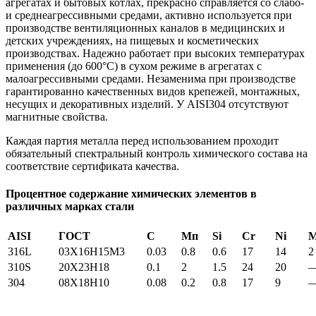
агрегатах и бытовых котлах, прекрасно справляется со слабо-
и среднеагрессивными средами, активно используется при
производстве вентиляционных каналов в медицинских и
детских учреждениях, на пищевых и косметических
производствах. Надежно работает при высоких температурах
применения (до 600°С) в сухом режиме в агрегатах с
малоагрессивными средами. Незаменима при производстве
гарантированно качественных видов крепежей, монтажных,
несущих и декоративных изделий. У AISI304 отсутствуют
магнитные свойства.
Каждая партия металла перед использованием проходит
обязательный спектральный контроль химического состава на
соответствие сертификата качества.
Процентное содержание химических элементов в
различных марках стали
AISI
ГОСТ
С
Мп
Si
Cr
Ni
316L
03X16H15M3
0.03
0.8
0.6
17
14
2
310S
20Х23Н18
0.1
2
1.5
24
20
304
08Х18Н10
0.08
0.2
0.8
17
9