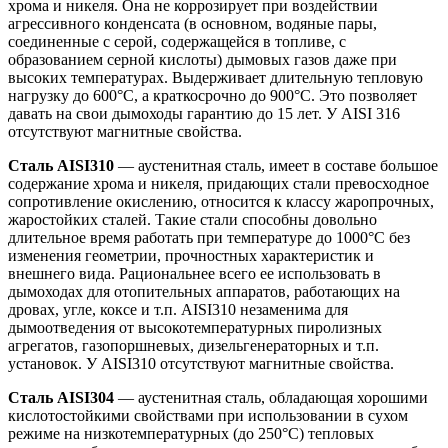
хрома и никеля. Она не коррозирует при воздействии
агрессивного конденсата (в основном, водяные пары,
соединенные с серой, содержащейся в топливе, с
образованием серной кислоты) дымовых газов даже при
высоких температурах. Выдерживает длительную тепловую
нагрузку до 600°С, а краткосрочно до 900°С. Это позволяет
давать на свои дымоходы гарантию до 15 лет. У AISI 316
отсутствуют магнитные свойства.
Сталь AISI310
— аустенитная сталь, имеет в составе большое
содержание хрома и никеля, придающих стали превосходное
сопротивление окислению, относится к классу жаропрочных,
жаростойких сталей. Такие стали способны довольно
длительное время работать при температуре до 1000°С без
изменения геометрии, прочностных характеристик и
внешнего вида. Рациональнее всего ее использовать в
дымоходах для отопительных аппаратов, работающих на
дровах, угле, коксе и т.п. AISI310 незаменима для
дымоотведения от высокотемпературных пиролизных
агрегатов, газопоршневых, дизельгенераторных и т.п.
установок. У AISI310 отсутствуют магнитные свойства.
Сталь AISI304
— аустенитная сталь, обладающая хорошими
кислотостойкими свойствами при использовании в сухом
режиме на низкотемпературных (до 250°С) тепловых