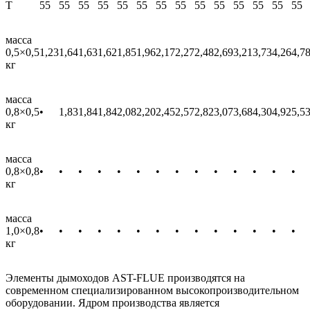
T
55
55
55
55
55
55
55
55
55
55
55
55
55
55
масса
0,5×0,5
1,23
1,64
1,63
1,62
1,85
1,96
2,17
2,27
2,48
2,69
3,21
3,73
4,26
4,7
кг
масса
0,8×0,5
•
1,83
1,84
1,84
2,08
2,20
2,45
2,57
2,82
3,07
3,68
4,30
4,92
5,5
кг
масса
0,8×0,8
•
•
•
•
•
•
•
•
•
•
•
•
•
•
кг
масса
1,0×0,8
•
•
•
•
•
•
•
•
•
•
•
•
•
•
кг
Элементы дымоходов AST-FLUE производятся на
современном специализированном высокопроизводительном
оборудовании. Ядром производства является