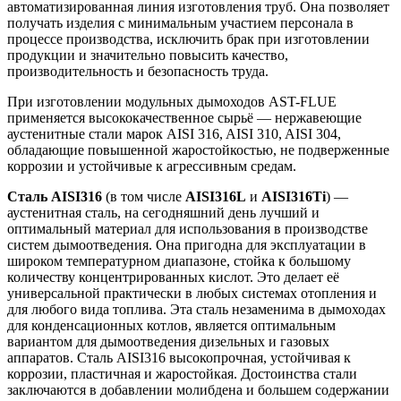
автоматизированная линия изготовления труб. Она позволяет
получать изделия с минимальным участием персонала в
процессе производства, исключить брак при изготовлении
продукции и значительно повысить качество,
производительность и безопасность труда.
При изготовлении модульных дымоходов AST-FLUE
применяется высококачественное сырьё — нержавеющие
аустенитные стали марок AISI 316, AISI 310, AISI 304,
обладающие повышенной жаростойкостью, не подверженные
коррозии и устойчивые к агрессивным средам.
Сталь AISI316
(в том числе
AISI316L
и
AISI316Ti
) —
аустенитная сталь, на сегодняшний день лучший и
оптимальный материал для использования в производстве
систем дымоотведения. Она пригодна для эксплуатации в
широком температурном диапазоне, стойка к большому
количеству концентрированных кислот. Это делает её
универсаль­ной практически в любых системах отопления и
для любого вида топлива. Эта сталь незаменима в дымоходах
для конденсационных котлов, является оптимальным
вариантом для дымоотведения дизельных и газовых
аппаратов. Сталь AISI316 высокопрочная, устойчивая к
коррозии, пластичная и жаростойкая. Достоинства стали
заключаются в добавлении молибдена и большем содержании