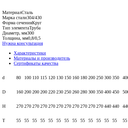
Материал
Сталь
Марка
стали
304/430
Форма сечения
Круг
Тип элемента
Труба
Диаметр, мм
300
Толщина, мм
0,8/0,5
Нужна консультация
Характеристики
Материалы и производитель
Сертификаты качества
d
80
100
110
115
120
130
150
160
180
200
250
300
350
40
D
160
200
200
200
220
230
250
260
280
300
350
400
450
50
H
270
270
270
270
270
270
270
270
270
270
270
440
440
44
T
55
55
55
55
55
55
55
55
55
55
55
55
55
55