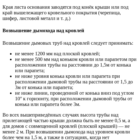
Края листа основания заводятся под конёк крыши или под
край вышележащего кровельного покрытия (черепица,
шифер, листовой металл и т. д.)
Возвышение дымохода над кровлей
Возвышение дымовых труб над кровлей следует принимать:
не менее 1200 мм над плоской кровлей;
не менее 500 мм над коньком кровли или парапетом при
расположении трубы на расстоянии до 1,5м от конька
или парапета;
не ниже уровня конька кровли или парапета при
расположении дымовой трубы на расстоянии от 1,5 до
3м от конька или парапета;
не ниже линии, проведенной от конька вниз под углом
10° к горизонту, при расположении дымовой трубы от
конька или парапета более 3м.
Во всех вышеприведённых случаях высота трубы над
прилегающей частью крыши должна быть не менее 0,5 м, а
для домов с совмещенной кровлей (плоской крышей) — не
менее 2 м. При возвышении дымохода над уровнем кровли
более чем на 1,5 м, а также в ситуациях, когда нет