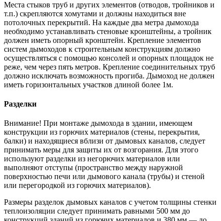
Места стыков труб и других элементов (отводов, тройников и
т.п.) скрепляются хомутами и должны находиться вне
потолочных перекрытий. На каждые два метра дымохода
необходимо устанавливать стеновые кронштейны, а тройник
должен иметь опорный кронштейн. Крепление элементов
систем дымоходов к строительным конструкциям должно
осуществляться с помощью консолей и опорных площадок не
реже, чем через пять метров. Крепление соединительных труб
должно исключать возможность прогиба. Дымоход не должен
иметь горизонтальных участков длиной более 1м.
Разделки
Внимание! При монтаже дымохода в здании, имеющем
конструкции из горючих материалов (стены, перекрытия,
балки) и находящиеся вблизи от дымовых каналов, следует
принимать меры для защиты их от возгорания. Для этого
используют разделки из негорючих материалов или
выполняют отступы (пространство между наружной
поверхностью печи или дымового канала (трубы) и стеной
или перегородкой из горючих материалов).
Размеры разделок дымовых каналов с учетом толщины стенки
теплоизоляции следует принимать равными 500 мм до
конструкций зданий из горючих материалов и 380 мм — до