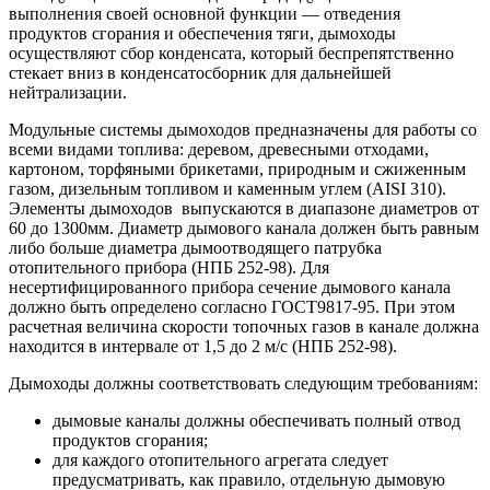
выполнения своей основной функции — отведения
продуктов сгорания и обеспечения тяги, дымоходы
осуществляют сбор конденсата, который беспрепятственно
стекает вниз в конденсатосборник для дальнейшей
нейтрализации.
Модульные системы дымоходов предназначены для работы со
всеми видами топлива: деревом, древесными отходами,
картоном, торфяными брикетами, природным и сжиженным
газом, дизельным топливом и каменным углем (AISI 310).
Элементы дымоходов выпускаются в диапазоне диаметров от
60 до 1300мм. Диаметр дымового канала должен быть равным
либо больше диаметра дымоотводящего патрубка
отопительного прибора (НПБ 252-98). Для
несертифицированного прибора сечение дымового канала
должно быть определено согласно ГОСТ9817-95. При этом
расчетная величина скорости топочных газов в канале должна
находится в интервале от 1,5 до 2 м/с (НПБ 252-98).
Дымоходы должны соответствовать следующим требованиям:
дымовые каналы должны обеспечивать полный отвод
продуктов сгорания;
для каждого отопительного агрегата следует
предусматривать, как правило, отдельную дымовую