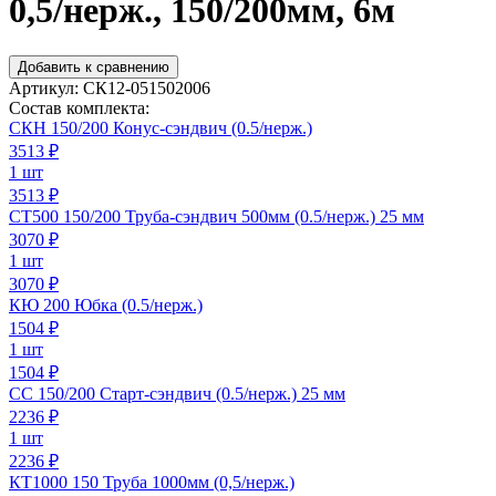
0,5/нерж., 150/200мм, 6м
Добавить к сравнению
Артикул:
СК12-051502006
Состав комплекта:
СКН 150/200 Конус-сэндвич (0.5/нерж.)
3513
₽
1 шт
3513 ₽
СТ500 150/200 Труба-сэндвич 500мм (0.5/нерж.) 25 мм
3070
₽
1 шт
3070 ₽
КЮ 200 Юбка (0.5/нерж.)
1504
₽
1 шт
1504 ₽
СС 150/200 Старт-сэндвич (0.5/нерж.) 25 мм
2236
₽
1 шт
2236 ₽
КТ1000 150 Труба 1000мм (0,5/нерж.)