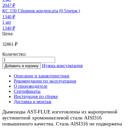
2047 ₽
КС 150 Сборник конденсата (0,5/нерж.)
1340
₽
1 шт
1340 ₽
Цена:
32861
₽
Количество:
Количество
товара
Нужна консультация
Добавить в корзину
Дымоход
для
Описание и характеристики
газового
Рекомендации по эксплуатации
котла
О производителе
0,5/
Сертификаты
нерж.,
Инструкция по сборке
150/200мм,
Доставка и монтаж
6м
Дымоходы AST-FLUE изготовлены из жаропрочной
аустинитной хромоникелевой стали AISI316
повышенного качества. Сталь AISI316 не подвержена