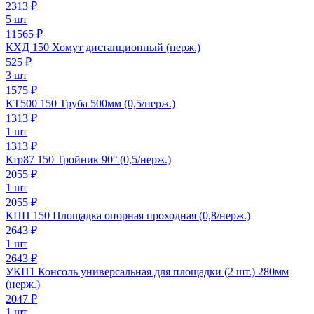
2313
₽
5 шт
11565 ₽
КХД 150 Хомут дистанционный (нерж.)
525
₽
3 шт
1575 ₽
КТ500 150 Труба 500мм (0,5/нерж.)
1313
₽
1 шт
1313 ₽
Ктр87 150 Тройник 90° (0,5/нерж.)
2055
₽
1 шт
2055 ₽
КПП 150 Площадка опорная проходная (0,8/нерж.)
2643
₽
1 шт
2643 ₽
УКП1 Консоль универсальная для площадки (2 шт.) 280мм
(нерж.)
2047
₽
1 шт