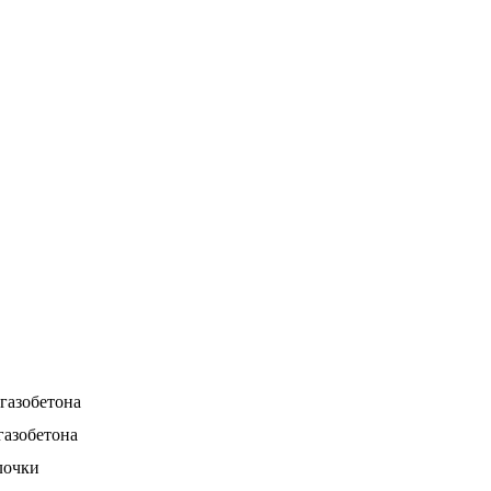
газобетона
газобетона
лочки