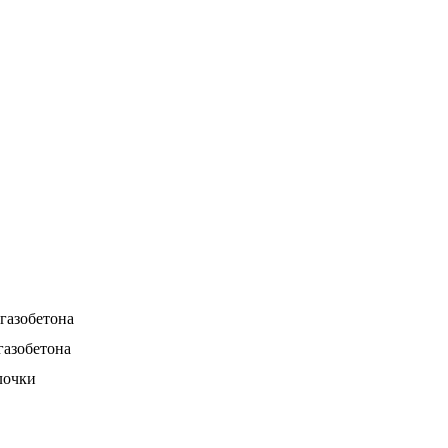
газобетона
газобетона
лочки