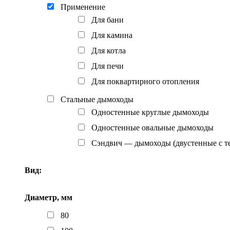
Применение
Для бани
Для камина
Для котла
Для печи
Для поквартирного отопления
Стальные дымоходы
Одностенные круглые дымоходы
Одностенные овальные дымоходы
Сэндвич — дымоходы (двустенные с т
Вид:
Диаметр, мм
80