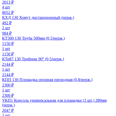
2013
₽
4 шт
8052 ₽
КХД 130 Хомут дистанционный (нерж.)
492
₽
2 шт
984 ₽
КТ500 130 Труба 500мм (0,5/нерж.)
1150
₽
1 шт
1150 ₽
КТр87 130 Тройник 90° (0,5/нерж.)
2144
₽
1 шт
2144 ₽
КПП 130 Площадка опорная проходная (0,8/нерж.)
2300
₽
1 шт
2300 ₽
УКП1 Консоль универсальная для площадки (2 шт.) 280мм
(нерж.)
2047
₽
1 шт