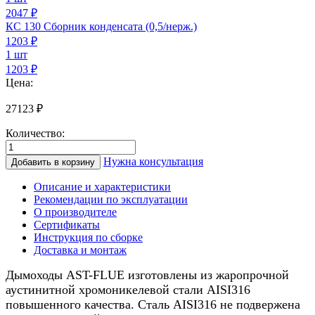
2047 ₽
КС 130 Сборник конденсата (0,5/нерж.)
1203
₽
1 шт
1203 ₽
Цена:
27123
₽
Количество:
Количество
товара
Нужна консультация
Добавить в корзину
Дымоход
для
Описание и характеристики
газового
Рекомендации по эксплуатации
котла
О производителе
0,5/
Сертификаты
нерж.,
Инструкция по сборке
130/180мм,
Доставка и монтаж
5м
Дымоходы AST-FLUE изготовлены из жаропрочной
аустинитной хромоникелевой стали AISI316
повышенного качества. Сталь AISI316 не подвержена