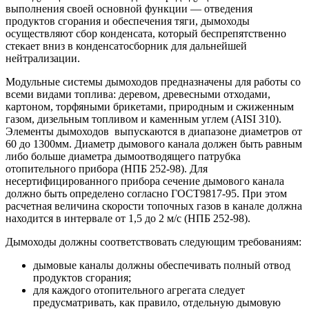
выполнения своей основной функции — отведения
продуктов сгорания и обеспечения тяги, дымоходы
осуществляют сбор конденсата, который беспрепятственно
стекает вниз в конденсатосборник для дальнейшей
нейтрализации.
Модульные системы дымоходов предназначены для работы со
всеми видами топлива: деревом, древесными отходами,
картоном, торфяными брикетами, природным и сжиженным
газом, дизельным топливом и каменным углем (AISI 310).
Элементы дымоходов выпускаются в диапазоне диаметров от
60 до 1300мм. Диаметр дымового канала должен быть равным
либо больше диаметра дымоотводящего патрубка
отопительного прибора (НПБ 252-98). Для
несертифицированного прибора сечение дымового канала
должно быть определено согласно ГОСТ9817-95. При этом
расчетная величина скорости топочных газов в канале должна
находится в интервале от 1,5 до 2 м/с (НПБ 252-98).
Дымоходы должны соответствовать следующим требованиям:
дымовые каналы должны обеспечивать полный отвод
продуктов сгорания;
для каждого отопительного агрегата следует
предусматривать, как правило, отдельную дымовую