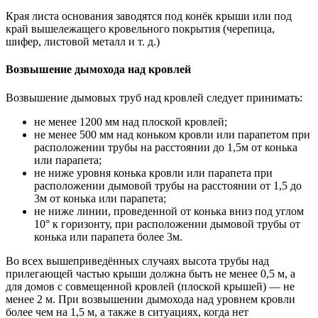
Края листа основания заводятся под конёк крыши или под
край вышележащего кровельного покрытия (черепица,
шифер, листовой металл и т. д.)
Возвышение дымохода над кровлей
Возвышение дымовых труб над кровлей следует принимать:
не менее 1200 мм над плоской кровлей;
не менее 500 мм над коньком кровли или парапетом при
расположении трубы на расстоянии до 1,5м от конька
или парапета;
не ниже уровня конька кровли или парапета при
расположении дымовой трубы на расстоянии от 1,5 до
3м от конька или парапета;
не ниже линии, проведенной от конька вниз под углом
10° к горизонту, при расположении дымовой трубы от
конька или парапета более 3м.
Во всех вышеприведённых случаях высота трубы над
прилегающей частью крыши должна быть не менее 0,5 м, а
для домов с совмещенной кровлей (плоской крышей) — не
менее 2 м. При возвышении дымохода над уровнем кровли
более чем на 1,5 м, а также в ситуациях, когда нет