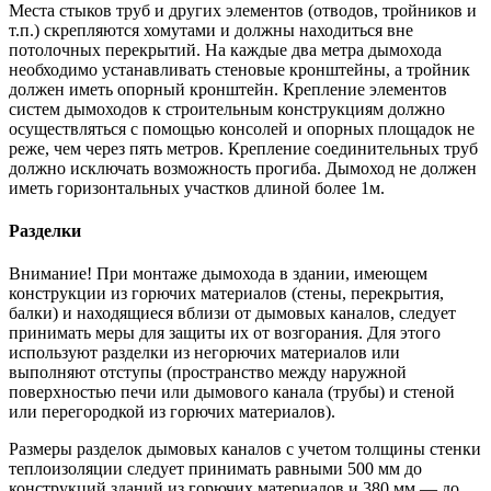
Места стыков труб и других элементов (отводов, тройников и
т.п.) скрепляются хомутами и должны находиться вне
потолочных перекрытий. На каждые два метра дымохода
необходимо устанавливать стеновые кронштейны, а тройник
должен иметь опорный кронштейн. Крепление элементов
систем дымоходов к строительным конструкциям должно
осуществляться с помощью консолей и опорных площадок не
реже, чем через пять метров. Крепление соединительных труб
должно исключать возможность прогиба. Дымоход не должен
иметь горизонтальных участков длиной более 1м.
Разделки
Внимание! При монтаже дымохода в здании, имеющем
конструкции из горючих материалов (стены, перекрытия,
балки) и находящиеся вблизи от дымовых каналов, следует
принимать меры для защиты их от возгорания. Для этого
используют разделки из негорючих материалов или
выполняют отступы (пространство между наружной
поверхностью печи или дымового канала (трубы) и стеной
или перегородкой из горючих материалов).
Размеры разделок дымовых каналов с учетом толщины стенки
теплоизоляции следует принимать равными 500 мм до
конструкций зданий из горючих материалов и 380 мм — до