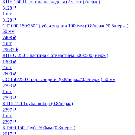
КПН 250 Пластина накладная (2 части) (нерж.)
3128
₽
1 шт
3128 ₽
СТ1000 150/250 Труба-сэндвич 1000мм (0.8/нерж.//0,5/нерж.)
50 мм
7408
₽
4 шт
29632 ₽
КПНО 250 Пластина с отверстием 500х500 (нерж.)
1300
₽
2 шт
2600 ₽
СС 150/250 Старт-сэндвич (0.8/нерж.//0,5/нерж.) 50 мм
2793
₽
1 шт
2793 ₽
КТШ 150 Труба шибер (0.8/нерж.)
2397
₽
1 шт
2397 ₽
КТ500 150 Труба 500мм (0.8/нерж.)
2017
₽