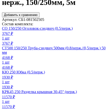
нерж., 150/250мм, 5м
Добавить к сравнению
Артикул:
СБ1-081502505
Состав комплекта:
СО 150/250 Оголовок-сэндвич (0.5/нерж.)
3767
₽
1 шт
3767 ₽
СТ500 150/250 Труба-сэндвич 500мм (0.8/нерж.//0,5/нерж.) 50
мм
4168
₽
1 шт
4168 ₽
КЮ 250 Юбка (0.5/нерж.)
1930
₽
1 шт
1930 ₽
КРК45 250 Разделка крышная 30-45° (нерж.)
11570
₽
1 шт
11570 ₽