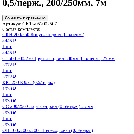
0,5/нерж., 200/250мм, 7м
Добавить к сравнению
Артикул:
СК13-052002507
Состав комплекта:
СКН 200/250 Конус-сэндвич (0.5/нерж.)
4445
₽
1 шт
4445 ₽
СТ500 200/250 Труба-сэндвич 500мм (0.5/нерж.) 25 мм
3972
₽
1 шт
3972 ₽
КЮ 250 Юбка (0.5/нерж.)
1930
₽
1 шт
1930 ₽
СС 200/250 Старт-сэндвич (0.5/нерж.) 25 мм
2936
₽
1 шт
2936 ₽
ОП 100х200-//200+ Переход овал (0,5/нерж.)