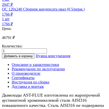
2047 ₽
ОС 120х240 Сборник конденсата овал (0,5/нерж.)
1766
₽
1 шт
1766 ₽
Цена:
46791
₽
Количество:
Количество
товара
Нужна консультация
Добавить в корзину
Дымоход
для
Описание и характеристики
газового
Рекомендации по эксплуатации
котла
О производителе
0,5/
Сертификаты
нерж.,
Инструкция по сборке
200/250мм,
Доставка и монтаж
7м
Дымоходы AST-FLUE изготовлены из жаропрочной
аустинитной хромоникелевой стали AISI316
повышенного качества. Сталь AISI316 не подвержена