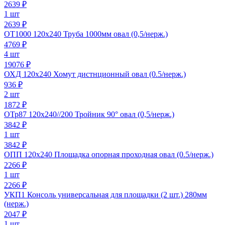
2639
₽
1 шт
2639 ₽
ОТ1000 120х240 Труба 1000мм овал (0,5/нерж.)
4769
₽
4 шт
19076 ₽
ОХД 120х240 Хомут дистнционный овал (0.5/нерж.)
936
₽
2 шт
1872 ₽
ОТр87 120х240//200 Тройник 90° овал (0,5/нерж.)
3842
₽
1 шт
3842 ₽
ОПП 120х240 Площадка опорная проходная овал (0.5/нерж.)
2266
₽
1 шт
2266 ₽
УКП1 Консоль универсальная для площадки (2 шт.) 280мм
(нерж.)
2047
₽
1 шт