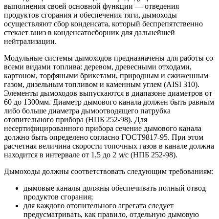
выполнения своей основной функции — отведения
продуктов сгорания и обеспечения тяги, дымоходы
осуществляют сбор конденсата, который беспрепятственно
стекает вниз в конденсатосборник для дальнейшей
нейтрализации.
Модульные системы дымоходов предназначены для работы со
всеми видами топлива: деревом, древесными отходами,
картоном, торфяными брикетами, природным и сжиженным
газом, дизельным топливом и каменным углем (AISI 310).
Элементы дымоходов выпускаются в диапазоне диаметров от
60 до 1300мм. Диаметр дымового канала должен быть равным
либо больше диаметра дымоотводящего патрубка
отопительного прибора (НПБ 252-98). Для
несертифицированного прибора сечение дымового канала
должно быть определено согласно ГОСТ9817-95. При этом
расчетная величина скорости топочных газов в канале должна
находится в интервале от 1,5 до 2 м/с (НПБ 252-98).
Дымоходы должны соответствовать следующим требованиям:
дымовые каналы должны обеспечивать полный отвод
продуктов сгорания;
для каждого отопительного агрегата следует
предусматривать, как правило, отдельную дымовую