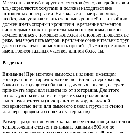
Места стыков труб и других элементов (отводов, тройников и
т.п.) скрепляются хомутами и должны находиться вне
потолочных перекрытий. На каждые два метра дымохода
необходимо устанавливать стеновые кронштейны, а тройник
должен иметь опорный кронштейн. Крепление элементов
систем дымоходов к строительным конструкциям должно
осуществляться с помощью консолей и опорных площадок не
реже, чем через пять метров. Крепление соединительных труб
должно исключать возможность прогиба. Дымоход не должен
иметь горизонтальных участков длиной более 1м.
Разделки
Внимание! При монтаже дымохода в здании, имеющем
конструкции из горючих материалов (стены, перекрытия,
балки) и находящиеся вблизи от дымовых каналов, следует
принимать меры для защиты их от возгорания. Для этого
используют разделки из негорючих материалов или
выполняют отступы (пространство между наружной
поверхностью печи или дымового канала (трубы) и стеной
или перегородкой из горючих материалов).
Размеры разделок дымовых каналов с учетом толщины стенки
теплоизоляции следует принимать равными 500 мм до
конструкций зданий из горючих материалов и 380 мм — до