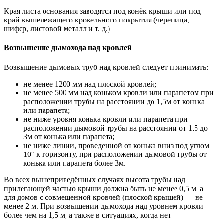
Края листа основания заводятся под конёк крыши или под
край вышележащего кровельного покрытия (черепица,
шифер, листовой металл и т. д.)
Возвышение дымохода над кровлей
Возвышение дымовых труб над кровлей следует принимать:
не менее 1200 мм над плоской кровлей;
не менее 500 мм над коньком кровли или парапетом при
расположении трубы на расстоянии до 1,5м от конька
или парапета;
не ниже уровня конька кровли или парапета при
расположении дымовой трубы на расстоянии от 1,5 до
3м от конька или парапета;
не ниже линии, проведенной от конька вниз под углом
10° к горизонту, при расположении дымовой трубы от
конька или парапета более 3м.
Во всех вышеприведённых случаях высота трубы над
прилегающей частью крыши должна быть не менее 0,5 м, а
для домов с совмещенной кровлей (плоской крышей) — не
менее 2 м. При возвышении дымохода над уровнем кровли
более чем на 1,5 м, а также в ситуациях, когда нет