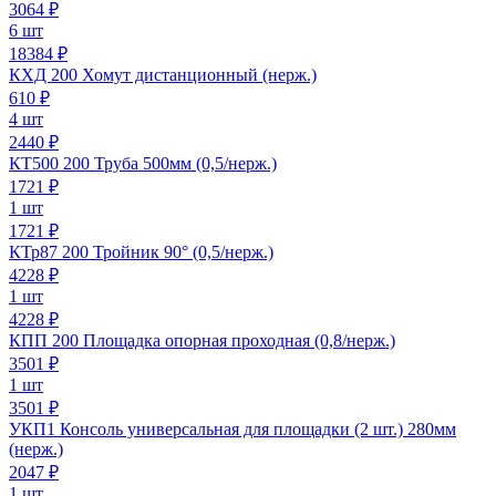
3064
₽
6 шт
18384 ₽
КХД 200 Хомут дистанционный (нерж.)
610
₽
4 шт
2440 ₽
КТ500 200 Труба 500мм (0,5/нерж.)
1721
₽
1 шт
1721 ₽
КТр87 200 Тройник 90° (0,5/нерж.)
4228
₽
1 шт
4228 ₽
КПП 200 Площадка опорная проходная (0,8/нерж.)
3501
₽
1 шт
3501 ₽
УКП1 Консоль универсальная для площадки (2 шт.) 280мм
(нерж.)
2047
₽
1 шт