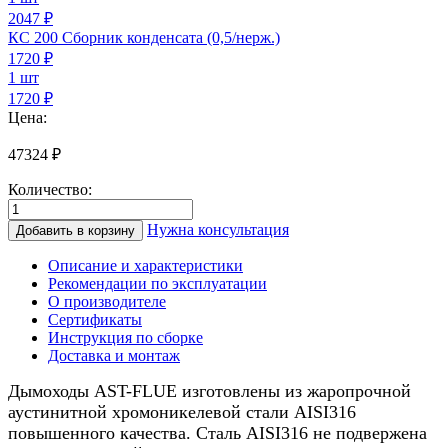
2047 ₽
КС 200 Сборник конденсата (0,5/нерж.)
1720
₽
1 шт
1720 ₽
Цена:
47324
₽
Количество:
Количество
товара
Нужна консультация
Добавить в корзину
Дымоход
для
Описание и характеристики
газового
Рекомендации по эксплуатации
котла
О производителе
0,5/
Сертификаты
нерж.,
Инструкция по сборке
200/250мм,
Доставка и монтаж
7м
Дымоходы AST-FLUE изготовлены из жаропрочной
аустинитной хромоникелевой стали AISI316
повышенного качества. Сталь AISI316 не подвержена