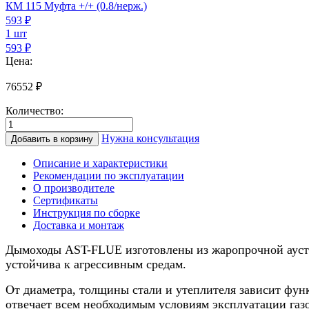
КМ 115 Муфта +/+ (0.8/нерж.)
593
₽
1 шт
593 ₽
Цена:
76552
₽
Количество:
Количество
товара
Нужна консультация
Добавить в корзину
Дымоход
для
Описание и характеристики
камина
Рекомендации по эксплуатации
0.8/
О производителе
нерж.,
Сертификаты
115/200мм,
Инструкция по сборке
7м
Доставка и монтаж
Дымоходы AST-FLUE изготовлены из жаропрочной аусти
устойчива к агрессивным средам.
От диаметра, толщины стали и утеплителя зависит функ
отвечает всем необходимым условиям эксплуатации газо