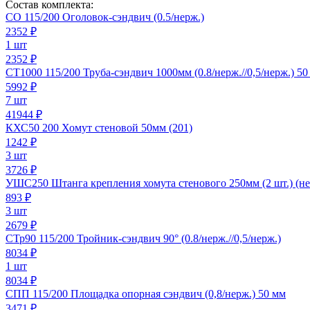
Состав комплекта:
СО 115/200 Оголовок-сэндвич (0.5/нерж.)
2352
₽
1 шт
2352 ₽
СТ1000 115/200 Труба-сэндвич 1000мм (0.8/нерж.//0,5/нерж.) 50
5992
₽
7 шт
41944 ₽
КХС50 200 Хомут стеновой 50мм (201)
1242
₽
3 шт
3726 ₽
УШС250 Штанга крепления хомута стенового 250мм (2 шт.) (не
893
₽
3 шт
2679 ₽
СТр90 115/200 Тройник-сэндвич 90° (0.8/нерж.//0,5/нерж.)
8034
₽
1 шт
8034 ₽
СПП 115/200 Площадка опорная сэндвич (0,8/нерж.) 50 мм
3471
₽