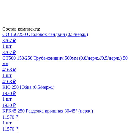
Состав комплекта:
СО 150/250 Оголовок-сэндвич (0.5/нерж.)
3767
₽
1 шт
3767 ₽
СТ500 150/250 Труба-сэндвич 500мм (0.8/нерж.//0,5/нерж.) 50
мм
4168
₽
1 шт
4168 ₽
КЮ 250 Юбка (0.5/нерж.)
1930
₽
1 шт
1930 ₽
КРК45 250 Разделка крышная 30-45° (нерж.)
11570
₽
1 шт
11570 ₽