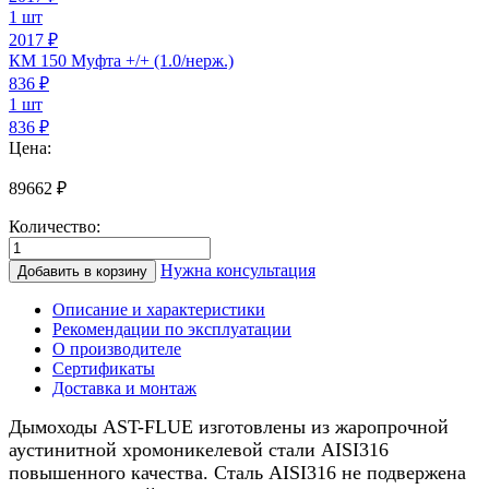
1 шт
2017 ₽
КМ 150 Муфта +/+ (1.0/нерж.)
836
₽
1 шт
836 ₽
Цена:
89662
₽
Количество:
Количество
товара
Нужна консультация
Добавить в корзину
Дымоход
для
Описание и характеристики
камина
Рекомендации по эксплуатации
0.8/
О производителе
нерж.,
Сертификаты
150/250мм,
Доставка и монтаж
8м
Дымоходы AST-FLUE изготовлены из жаропрочной
аустинитной хромоникелевой стали AISI316
повышенного качества. Сталь AISI316 не подвержена