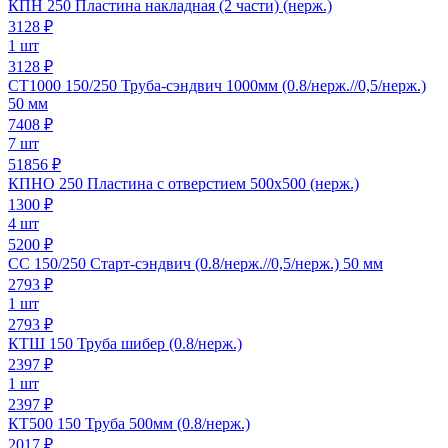
КПН 250 Пластина накладная (2 части) (нерж.)
3128
₽
1 шт
3128 ₽
СТ1000 150/250 Труба-сэндвич 1000мм (0.8/нерж.//0,5/нерж.)
50 мм
7408
₽
7 шт
51856 ₽
КПНО 250 Пластина с отверстием 500х500 (нерж.)
1300
₽
4 шт
5200 ₽
СС 150/250 Старт-сэндвич (0.8/нерж.//0,5/нерж.) 50 мм
2793
₽
1 шт
2793 ₽
КТШ 150 Труба шибер (0.8/нерж.)
2397
₽
1 шт
2397 ₽
КТ500 150 Труба 500мм (0.8/нерж.)
2017
₽