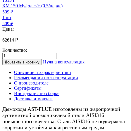
1313 ₽
КМ 150 Муфта +/+ (0,5/нерж.)
509
₽
1 шт
509 ₽
Цена:
62614
₽
Количество:
Количество
товара
Нужна консультация
Добавить в корзину
Дымоход
для
Описание и характеристики
котла
Рекомендации по эксплуатации
0,5/
О производителе
нерж.,
Сертификаты
150/200мм,
Инструкция по сборке
7м
Доставка и монтаж
Дымоходы AST-FLUE изготовлены из жаропрочной
аустинитной хромоникелевой стали AISI316
повышенного качества. Сталь AISI316 не подвержена
коррозии и устойчива к агрессивным средам.