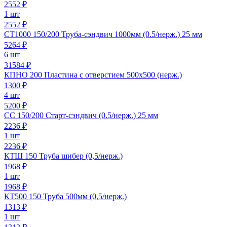
2552
₽
1 шт
2552 ₽
СТ1000 150/200 Труба-сэндвич 1000мм (0.5/нерж.) 25 мм
5264
₽
6 шт
31584 ₽
КПНО 200 Пластина с отверстием 500х500 (нерж.)
1300
₽
4 шт
5200 ₽
СС 150/200 Старт-сэндвич (0.5/нерж.) 25 мм
2236
₽
1 шт
2236 ₽
КТШ 150 Труба шибер (0,5/нерж.)
1968
₽
1 шт
1968 ₽
КТ500 150 Труба 500мм (0,5/нерж.)
1313
₽
1 шт