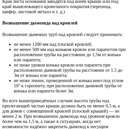
Края листа основания заводятся под конёк крыши или под
край вышележащего кровельного покрытия (черепица,
шифер, листовой металл и т. д.)
Возвышение дымохода над кровлей
Возвышение дымовых труб над кровлей следует принимать:
не менее 1200 мм над плоской кровлей;
не менее 500 мм над коньком кровли или парапетом при
расположении трубы на расстоянии до 1,5м от конька
или парапета;
не ниже уровня конька кровли или парапета при
расположении дымовой трубы на расстоянии от 1,5 до
3м от конька или парапета;
не ниже линии, проведенной от конька вниз под углом
10° к горизонту, при расположении дымовой трубы от
конька или парапета более 3м.
Во всех вышеприведённых случаях высота трубы над
прилегающей частью крыши должна быть не менее 0,5 м, а
для домов с совмещенной кровлей (плоской крышей) — не
менее 2 м. При возвышении дымохода над уровнем кровли
более чем на 1,5 м, а также в ситуациях, когда нет
возможности надёжно закрепить дымоход к несущим