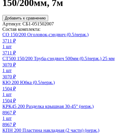
150/200мм, 7м
Добавить к сравнению
Артикул:
СБ1-051502007
Состав комплекта:
СО 150/200 Оголовок-сэндвич (0.5/нерж.)
3711
₽
1 шт
3711 ₽
СТ500 150/200 Труба-сэндвич 500мм (0.5/нерж.) 25 мм
3070
₽
1 шт
3070 ₽
КЮ 200 Юбка (0.5/нерж.)
1504
₽
1 шт
1504 ₽
КРК45 200 Разделка крышная 30-45° (нерж.)
8967
₽
1 шт
8967 ₽
КПН 200 Пластина накладная (2 части) (нерж.)