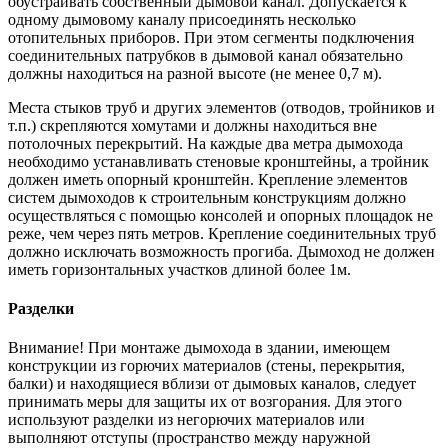
обустраивать собственный дымовой канал. Допускается к
одному дымовому каналу присоединять несколько
отопительных приборов. При этом сегменты подключения
соединительных патрубков в дымовой канал обязательно
должны находиться на разной высоте (не менее 0,7 м).
Места стыков труб и других элементов (отводов, тройников и
т.п.) скрепляются хомутами и должны находиться вне
потолочных перекрытий. На каждые два метра дымохода
необходимо устанавливать стеновые кронштейны, а тройник
должен иметь опорный кронштейн. Крепление элементов
систем дымоходов к строительным конструкциям должно
осуществляться с помощью консолей и опорных площадок не
реже, чем через пять метров. Крепление соединительных труб
должно исключать возможность прогиба. Дымоход не должен
иметь горизонтальных участков длиной более 1м.
Разделки
Внимание! При монтаже дымохода в здании, имеющем
конструкции из горючих материалов (стены, перекрытия,
балки) и находящиеся вблизи от дымовых каналов, следует
принимать меры для защиты их от возгорания. Для этого
используют разделки из негорючих материалов или
выполняют отступы (пространство между наружной