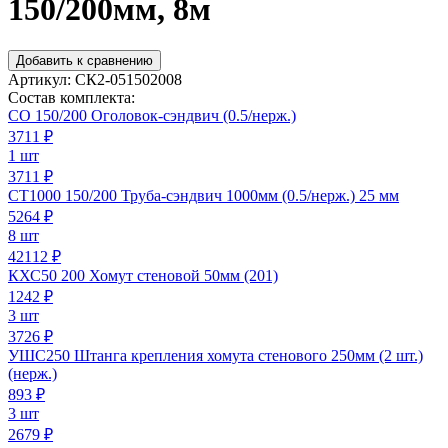
150/200мм, 8м
Добавить к сравнению
Артикул:
СК2-051502008
Состав комплекта:
СО 150/200 Оголовок-сэндвич (0.5/нерж.)
3711
₽
1 шт
3711 ₽
СТ1000 150/200 Труба-сэндвич 1000мм (0.5/нерж.) 25 мм
5264
₽
8 шт
42112 ₽
КХС50 200 Хомут стеновой 50мм (201)
1242
₽
3 шт
3726 ₽
УШС250 Штанга крепления хомута стенового 250мм (2 шт.)
(нерж.)
893
₽
3 шт
2679 ₽