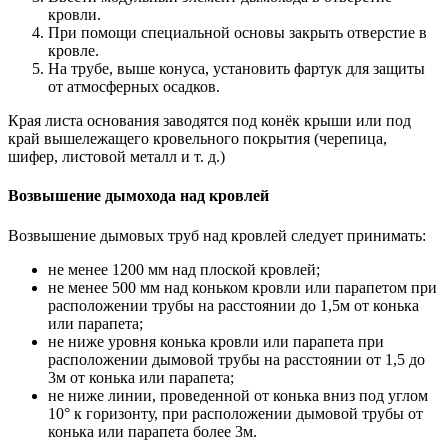
кровли.
При помощи специальной основы закрыть отверстие в
кровле.
На трубе, выше конуса, установить фартук для защиты
от атмосферных осадков.
Края листа основания заводятся под конёк крыши или под
край вышележащего кровельного покрытия (черепица,
шифер, листовой металл и т. д.)
Возвышение дымохода над кровлей
Возвышение дымовых труб над кровлей следует принимать:
не менее 1200 мм над плоской кровлей;
не менее 500 мм над коньком кровли или парапетом при
расположении трубы на расстоянии до 1,5м от конька
или парапета;
не ниже уровня конька кровли или парапета при
расположении дымовой трубы на расстоянии от 1,5 до
3м от конька или парапета;
не ниже линии, проведенной от конька вниз под углом
10° к горизонту, при расположении дымовой трубы от
конька или парапета более 3м.