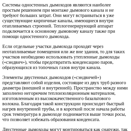
Системы одностенных дымоходов являются наиболее
простым решением при монтаже дымового канала и не
требуют больших затрат. Они могут встраиваться в уже
существующие кирпичные каналы, имеющиеся внутри
отапливаемых строений. Теплогенерирующий аппарат
подключается к основному дымовому каналу также при
помощи одностенного дымохода.
Если отдельные участки дымохода проходят через
неотапливаемые помещения или же вне здания, то для таких
участков необходимо использовать утепленные дымоходы
(«сэндвич»), чтобы предотвратить конденсацию паров,
образующихся из топочных газов внутри канала.
Элементы двустенных дымоходов («сэндвичей»)
представляют собой изделия, состоящие из двух труб разного
диаметра (внешней и внутренней). Пространство между ними
заполнено негорючим теплоизоляционным материалом,
изготовленным из высококачественного базальтового
волокна. Благодаря такой конструкции происходит быстрый
нагрев внутренней трубы, и в короткий после начала работы
срок температура в дымоходе поднимается выше точки росы,
что позволяет избежать образования конденсата.
Двустенные дымоходы могут монтироваться как снаружи, так