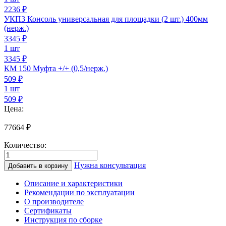
2236 ₽
УКП3 Консоль универсальная для площадки (2 шт.) 400мм
(нерж.)
3345
₽
1 шт
3345 ₽
КМ 150 Муфта +/+ (0,5/нерж.)
509
₽
1 шт
509 ₽
Цена:
77664
₽
Количество:
Количество
товара
Нужна консультация
Добавить в корзину
Дымоход
для
Описание и характеристики
котла
Рекомендации по эксплуатации
0,5/
О производителе
нерж.,
Сертификаты
150/200мм,
Инструкция по сборке