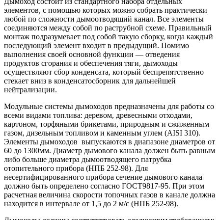
Дымоход состоит из стандартного набора отдельных
элементов, с помощью которых можно собрать практически
любой по сложности дымоотводящий канал. Все элементы
соединяются между собой по раструбной схеме. Правильный
монтаж подразумевает под собой такую сборку, когда каждый
последующий элемент входит в предыдущий. Помимо
выполнения своей основной функции — отведения
продуктов сгорания и обеспечения тяги, дымоходы
осуществляют сбор конденсата, который беспрепятственно
стекает вниз в конденсатосборник для дальнейшей
нейтрализации.
Модульные системы дымоходов предназначены для работы со
всеми видами топлива: деревом, древесными отходами,
картоном, торфяными брикетами, природным и сжиженным
газом, дизельным топливом и каменным углем (AISI 310).
Элементы дымоходов выпускаются в диапазоне диаметров от
60 до 1300мм. Диаметр дымового канала должен быть равным
либо больше диаметра дымоотводящего патрубка
отопительного прибора (НПБ 252-98). Для
несертифицированного прибора сечение дымового канала
должно быть определено согласно ГОСТ9817-95. При этом
расчетная величина скорости топочных газов в канале должна
находится в интервале от 1,5 до 2 м/с (НПБ 252-98).