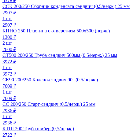
5378 ₽
ССК 200/250 Сборник конденсата-сэндвич (0.5/нерж.) 25 мм
2907
₽
1 шт
2907 ₽
КПНО 250 Пластина с отверстием 500х500 (нерж.)
1300
₽
2 шт
2600 ₽
СТ500 200/250 Труба-сэндвич 500мм (0.5/нерж.) 25 мм
3972
₽
1 шт
3972 ₽
СК90 200/250 Колено-сэндвич 90° (0.5/нерж.)
7609
₽
1 шт
7609 ₽
СС 200/250 Старт-сэндвич (0.5/нерж.) 25 мм
2936
₽
1 шт
2936 ₽
КТШ 200 Труба шибер (0,5/нерж.)
2722
₽