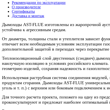
котла
Рекомендации по эксплуатации
0,5/
О производителе
нерж.,
Сертификаты
200/250мм,
Доставка и монтаж
8м
Дымоходы AST-FLUE изготовлены из жаропрочной аусти
устойчива к агрессивным средам.
От диаметра, толщины стали и утеплителя зависит функ
отвечает всем необходимым условиям эксплуатации газо
дополнительной защитой в переходах через перекрытие 
Теплоизоляционный слой двустенных (сэндвич) дымоход
наилучшую изоляцию в условиях российского климата. 
геометрию изделий, сохраняя надежность и газоплотнос
Используемая раструбная система соединения модулей, 
продуктам сгорания. Дымоходы AST-FLUE универсальны,
уголь и т. п.) с верхним или боковым подключением к и
Для точного расчета проекта, похожего на одну из пре
проконсультируют и предложат наиболее оптимальный 