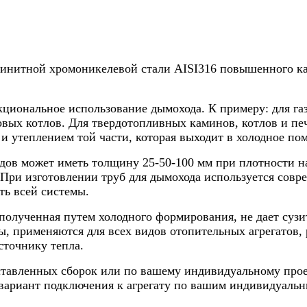
нитной хромоникелевой стали AISI316 повышенного каче
циональное использование дымохода. К примеру: для газо
вых котлов. Для твердотопливных каминов, котлов и пече
и утеплением той части, которая выходит в холодное по
ов может иметь толщину 25-50-100 мм при плотности нап
При изготовлении труб для дымохода используется совр
ть всей системы.
полученная путем холодного формирования, не дает сузи
 применяются для всех видов отопительных агрегатов, р
сточнику тепла.
дставленных сборок или по вашему индивидуальному прое
вариант подключения к агрегату по вашим индивидуальн