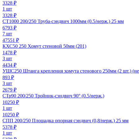
3328
₽
1 шт
3328 ₽
СТ1000 200/250 Труба-сэндвич 1000мм (0.5/нерж.) 25 мм
6793
₽
7 шт
47551 ₽
КХС50 250 Хомут стеновой 50мм (201)
1478
₽
3 шт
4434 ₽
УШС250 Штанга крепления хомута стенового 250мм (2 шт.) (не
893
₽
3 шт
2679 ₽
СТр90 200/250 Тройник-сэндвич 90° (0.5/нерж.)
10250
₽
1 шт
10250 ₽
СПП 200/250 Площадка опорная сэндвич (0,8/нерж.) 25 мм
5378
₽
1 шт