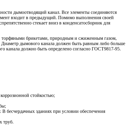
жности дымоотводящий канал. Все элементы соединяются
лемент входит в предыдущий. Помимо выполнения своей
препятственно стекает вниз в конденсатосборник для
м, торфяными брикетами, природным и сжиженным газом,
. Диаметр дымового канала должен быть равным либо больше
го канала должно быть определено согласно ГОСТ9817-95.
 коррозионной стойкостью;
бы;
у. В бесчердачных зданиях при условии обеспечения
 труб.