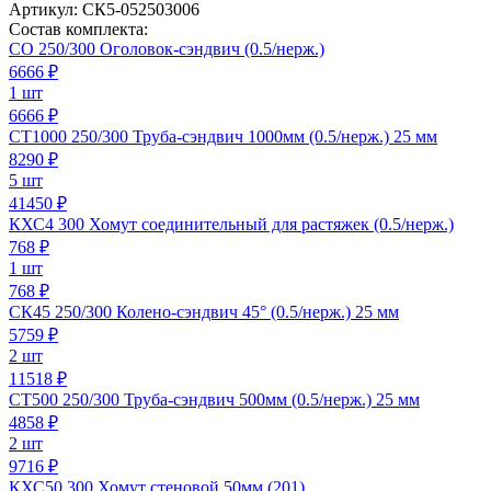
Артикул:
СК5-052503006
Состав комплекта:
СО 250/300 Оголовок-сэндвич (0.5/нерж.)
6666
₽
1 шт
6666 ₽
СТ1000 250/300 Труба-сэндвич 1000мм (0.5/нерж.) 25 мм
8290
₽
5 шт
41450 ₽
КХС4 300 Хомут соединительный для растяжек (0.5/нерж.)
768
₽
1 шт
768 ₽
СК45 250/300 Колено-сэндвич 45° (0.5/нерж.) 25 мм
5759
₽
2 шт
11518 ₽
СТ500 250/300 Труба-сэндвич 500мм (0.5/нерж.) 25 мм
4858
₽
2 шт
9716 ₽
КХС50 300 Хомут стеновой 50мм (201)