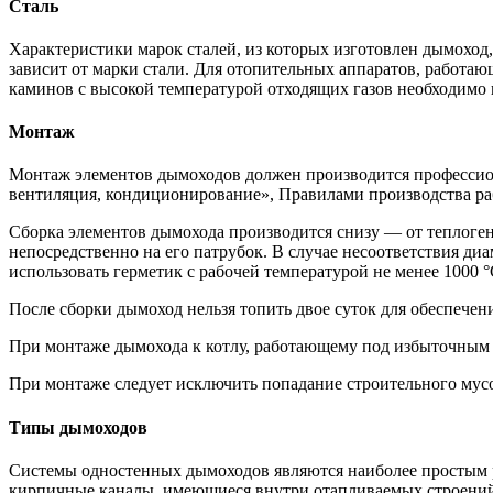
Сталь
Характеристики марок сталей, из которых изготовлен дымоход
зависит от марки стали. Для отопительных аппаратов, работа
каминов с высокой температурой отходящих газов необходимо
Монтаж
Монтаж элементов дымоходов должен производится профессион
вентиляция, кондиционирование», Правилами производства ра
Сборка элементов дымохода производится снизу — от теплоген
непосредственно на его патрубок. В случае несоответствия ди
использовать герметик с рабочей температурой не менее 1000 °
После сборки дымоход нельзя топить двое суток для обеспечен
При монтаже дымохода к котлу, работающему под избыточным д
При монтаже следует исключить попадание строительного мус
Типы дымоходов
Системы одностенных дымоходов являются наиболее простым р
кирпичные каналы, имеющиеся внутри отапливаемых строений