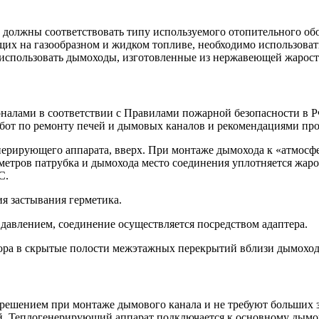
, должны соответствовать типу используемого отопительного об
ющих на газообразном и жидком топливе, необходимо использоват
 использовать дымоходы, изготовленные из нержавеющей жаросто
алами в соответствии с Правилами пожарной безопасности в Р
бот по ремонту печей и дымовых каналов и рекомендациями про
ерирующего аппарата, вверх. При монтаже дымохода к «атмосфе
аметров патрубка и дымохода место соединения уплотняется жар
С.
ия застывания герметика.
авлением, соединение осуществляется посредством адаптера.
ора в скрытые полости межэтажных перекрытий вблизи дымоход
ешением при монтаже дымового канала и не требуют больших з
. Теплогенерирующий аппарат подключается к основному дымо