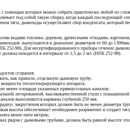
в, с помощью которых можно собрать практически любой по сло
умевает под собой такую сборку, когда каждый последующий э
ния тяги, дымоходы осуществляют сбор конденсата, который бес
семи видами топлива: деревом, древесными отходами, картоно
дымоходов выпускаются в диапазоне диаметров от 60 до 1300мм
ПБ 252-98). Для несертифицированного прибора сечение дымово
должна находится в интервале от 1,5 до 2 м/с (НПБ 252-98).
дуктов сгорания;
вать, как правило, отдельную дымовую трубу;
ь мощности теплогенерирующего аппарата;
 не менее площади указанных прямоугольных каналов;
альной легированной, высококачественной стали с повышенной
каналов выполняются карманы глубиной 250 мм;
радиус закругления которых должен быть не менее диаметра тру
кая высота обеспечивает необходимое разряжение и создает тяг
нята менее пяти метров;
ых рядом с дымовыми трубами, должна быть равной высоте этих