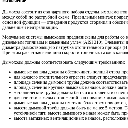
Назначение
Дымоход состоит из стандартного набора отдельных элементо
между собой по раструбной схеме. Правильный монтаж подраз
основной функции — отведения продуктов сгорания и обеспече
дальнейшей нейтрализации.
Модульные системы дымоходов предназначены для работы со в
дизельным топливом и каменным углем (AISI 310). Элементы 
диаметра дымоотводящего патрубка отопительного прибора (Н
При этом расчетная величина скорости топочных газов в канале 
Дымоходы должны соответствовать следующим требованиям:
дымовые каналы должны обеспечивать полный отвод про
для каждого отопительного агрегата следует предусматри
площадь сечения дымовой трубы должна соответствоват
площадь сечения круглых дымовых каналов должна быть
металлические трубы должны быть изготовлены из специ
для очистки сажевых отложений в основаниях дымовых 
дымовые каналы должны иметь не более трех поворотов, 
высота дымовой трубы должна быть не менее 5 метров. Та
устойчивой тяги высота дымового канала может быть при
высота вытяжных вентиляционных каналов, расположенн