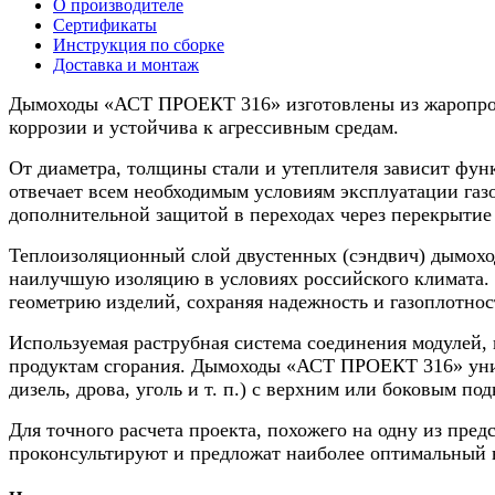
О производителе
нерж.,
Сертификаты
250/300мм,
Инструкция по сборке
6м
Доставка и монтаж
Дымоходы «АСТ ПРОЕКТ 316» изготовлены из жаропрочн
коррозии и устойчива к агрессивным средам.
От диаметра, толщины стали и утеплителя зависит функ
отвечает всем необходимым условиям эксплуатации газо
дополнительной защитой в переходах через перекрытие 
Теплоизоляционный слой двустенных (сэндвич) дымоход
наилучшую изоляцию в условиях российского климата. 
геометрию изделий, сохраняя надежность и газоплотнос
Используемая раструбная система соединения модулей, 
продуктам сгорания. Дымоходы «АСТ ПРОЕКТ 316» унив
дизель, дрова, уголь и т. п.) с верхним или боковым п
Для точного расчета проекта, похожего на одну из пре
проконсультируют и предложат наиболее оптимальный 