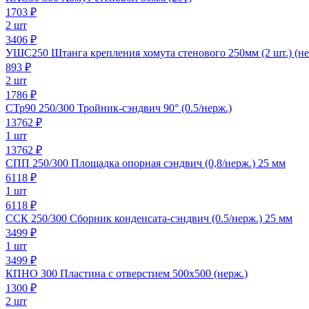
1703
₽
2 шт
3406 ₽
УШС250 Штанга крепления хомута стенового 250мм (2 шт.) (не
893
₽
2 шт
1786 ₽
СТр90 250/300 Тройник-сэндвич 90° (0.5/нерж.)
13762
₽
1 шт
13762 ₽
СПП 250/300 Площадка опорная сэндвич (0,8/нерж.) 25 мм
6118
₽
1 шт
6118 ₽
ССК 250/300 Сборник конденсата-сэндвич (0.5/нерж.) 25 мм
3499
₽
1 шт
3499 ₽
КПНО 300 Пластина с отверстием 500х500 (нерж.)
1300
₽
2 шт