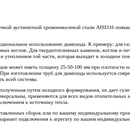
ой аустинитной хромоникелевой стали AISI316 повышен
циональное использование дымохода. К примеру: для газо
вых котлов. Для твердотопливных каминов, котлов и пече
и утеплением той части, которая выходит в холодное по
ов может иметь толщину 25-50-100 мм при плотности нап
При изготовлении труб для дымохода используется совр
ть всей системы.
полученная путем холодного формирования, не дает сузи
ерсальны, применяются для всех видов отопительных аг
одключением к источнику тепла.
дставленных сборок или по вашему индивидуальному прое
вариант подключения к агрегату по вашим индивидуальн