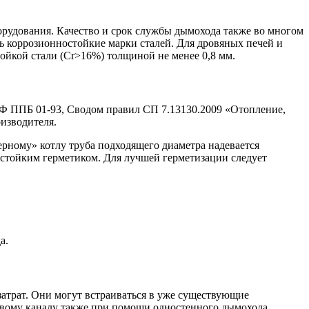
орудования. Качество и срок службы дымохода также во многом
ь коррозионностойкие марки сталей. Для дровяных печей и
йкой стали (Cr>16%) толщиной не менее 0,8 мм.
Ф ППБ 01-93, Сводом правил СП 7.13130.2009 «Отопление,
изводителя.
рному» котлу труба подходящего диаметра надевается
остойким герметиком. Для лучшей герметизации следует
а.
атрат. Они могут встраиваться в уже существующие
вому каналу также при помощи одностенного дымохода.