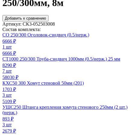
250/300мм, 8м
Добавить к сравнению
Артикул:
СК3-052503008
Состав комплекта:
СО 250/300 Оголовок-сэндвич (0.5/нерж.)
6666
₽
1 шт
6666 ₽
СТ1000 250/300 Труба-сэндвич 1000мм (0.5/нерж.) 25 мм
8290
₽
7 шт
58030 ₽
КХС50 300 Хомут стеновой 50мм (201)
1703
₽
3 шт
5109 ₽
УШС250 Штанга крепления хомута стенового 250мм (2 шт.)
(нерж.)
893
₽
3 шт
2679 ₽