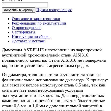
Количество
товара
Нужна консультация
Добавить в корзину
Дымоход
для
Описание и характеристики
котла
Рекомендации по эксплуатации
0,5/
О производителе
нерж.,
Сертификаты
250/300мм,
Инструкция по сборке
8м
Доставка и монтаж
Дымоходы AST-FLUE изготовлены из жаропрочной
аустинитной хромоникелевой стали AISI316
повышенного качества. Сталь AISI316 не подвержена
коррозии и устойчива к агрессивным средам.
От диаметра, толщины стали и утеплителя зависит
функциональное использование дымохода. К примеру:
для газовых котлов используют сталь 0,5 мм., так как
она отвечает всем необходимым условиям
эксплуатации газовых котлов. Для твердотопливных
каминов, котлов и печей используется более толстые
стали 0,8 мм. и 1,0 мм с дополнительной защитой в
переходах через перекрытие и утеплением той части,