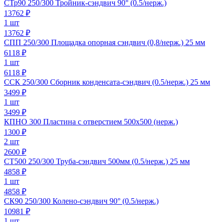
СТр90 250/300 Тройник-сэндвич 90° (0.5/нерж.)
13762
₽
1 шт
13762 ₽
СПП 250/300 Площадка опорная сэндвич (0,8/нерж.) 25 мм
6118
₽
1 шт
6118 ₽
ССК 250/300 Сборник конденсата-сэндвич (0.5/нерж.) 25 мм
3499
₽
1 шт
3499 ₽
КПНО 300 Пластина с отверстием 500х500 (нерж.)
1300
₽
2 шт
2600 ₽
СТ500 250/300 Труба-сэндвич 500мм (0.5/нерж.) 25 мм
4858
₽
1 шт
4858 ₽
СК90 250/300 Колено-сэндвич 90° (0.5/нерж.)
10981
₽
1 шт